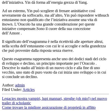
dell’iniziativa. Yin dà forma all’energia grezza di Yang.
Ad un estremo, Yin può scegliere di frenare aninitiative così
severamente da soffocarlo, ma all’altro, Yin può rispondere withsuch
entusiasmo non qualificato che l’iniziativa assume una vita di
itsown. L’Oracolo ha una grande considerazione per queste
iniziative compensate.Sono il cuore della sua concezione
dell’Amore .
Il significato dell’esagramma è nella ricettività alle aperture altrui,
nella scelta dell’entusiasmo con cui le si accoglie e nella grandezza
che può provenire dalla risposta senza riserve.
Questo esagramma rappresenta anche uno dei dodici stadi del ciclo
di sviluppo e declino, un principio importante per l’Oracolo .
Descrive lo stadio all’inizio di un nuovo ciclo e alla fine di uno
vecchio, uno stato di puro vuoto da cui inizia uno sviluppo o in cui
si conclude un declino.
Author:
admin
Filed Under:
Articles
Legacies mostra vampiri, lupi mannari, streghe (oh mio!) nel nuovo
trailer di scholastic
Come trovare la migliore assicurazione di proprietà in affitto