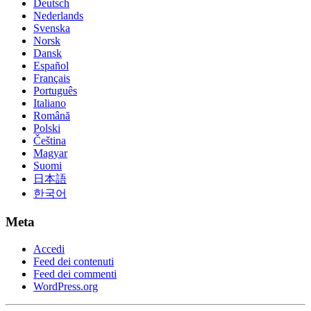
Deutsch
Nederlands
Svenska
Norsk
Dansk
Español
Français
Português
Italiano
Română
Polski
Čeština
Magyar
Suomi
日本語
한국어
Meta
Accedi
Feed dei contenuti
Feed dei commenti
WordPress.org