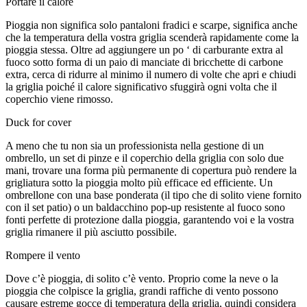
Portare il calore
Pioggia non significa solo pantaloni fradici e scarpe, significa anche
che la temperatura della vostra griglia scenderà rapidamente come la
pioggia stessa. Oltre ad aggiungere un po ‘ di carburante extra al
fuoco sotto forma di un paio di manciate di bricchette di carbone
extra, cerca di ridurre al minimo il numero di volte che apri e chiudi
la griglia poiché il calore significativo sfuggirà ogni volta che il
coperchio viene rimosso.
Duck for cover
A meno che tu non sia un professionista nella gestione di un
ombrello, un set di pinze e il coperchio della griglia con solo due
mani, trovare una forma più permanente di copertura può rendere la
grigliatura sotto la pioggia molto più efficace ed efficiente. Un
ombrellone con una base ponderata (il tipo che di solito viene fornito
con il set patio) o un baldacchino pop-up resistente al fuoco sono
fonti perfette di protezione dalla pioggia, garantendo voi e la vostra
griglia rimanere il più asciutto possibile.
Rompere il vento
Dove c’è pioggia, di solito c’è vento. Proprio come la neve o la
pioggia che colpisce la griglia, grandi raffiche di vento possono
causare estreme gocce di temperatura della griglia, quindi considera