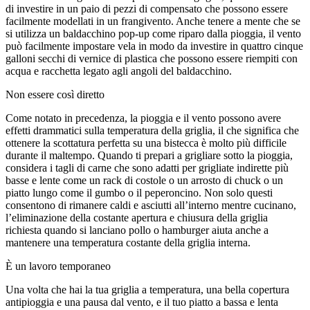
di investire in un paio di pezzi di compensato che possono essere
facilmente modellati in un frangivento. Anche tenere a mente che se
si utilizza un baldacchino pop-up come riparo dalla pioggia, il vento
può facilmente impostare vela in modo da investire in quattro cinque
galloni secchi di vernice di plastica che possono essere riempiti con
acqua e racchetta legato agli angoli del baldacchino.
Non essere così diretto
Come notato in precedenza, la pioggia e il vento possono avere
effetti drammatici sulla temperatura della griglia, il che significa che
ottenere la scottatura perfetta su una bistecca è molto più difficile
durante il maltempo. Quando ti prepari a grigliare sotto la pioggia,
considera i tagli di carne che sono adatti per grigliate indirette più
basse e lente come un rack di costole o un arrosto di chuck o un
piatto lungo come il gumbo o il peperoncino. Non solo questi
consentono di rimanere caldi e asciutti all’interno mentre cucinano,
l’eliminazione della costante apertura e chiusura della griglia
richiesta quando si lanciano pollo o hamburger aiuta anche a
mantenere una temperatura costante della griglia interna.
È un lavoro temporaneo
Una volta che hai la tua griglia a temperatura, una bella copertura
antipioggia e una pausa dal vento, e il tuo piatto a bassa e lenta