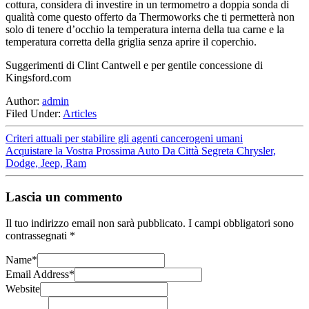
cottura, considera di investire in un termometro a doppia sonda di
qualità come questo offerto da Thermoworks che ti permetterà non
solo di tenere d’occhio la temperatura interna della tua carne e la
temperatura corretta della griglia senza aprire il coperchio.
Suggerimenti di Clint Cantwell e per gentile concessione di
Kingsford.com
Author:
admin
Filed Under:
Articles
Criteri attuali per stabilire gli agenti cancerogeni umani
Acquistare la Vostra Prossima Auto Da Città Segreta Chrysler,
Dodge, Jeep, Ram
Lascia un commento
Il tuo indirizzo email non sarà pubblicato.
I campi obbligatori sono
contrassegnati
*
Name
*
Email Address
*
Website