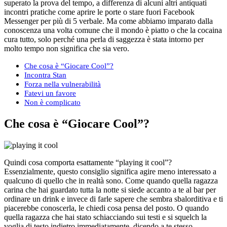
superato la prova del tempo, a differenza di alcuni altri antiquati
incontri pratiche come aprire le porte o stare fuori Facebook
Messenger per più di 5 verbale. Ma come abbiamo imparato dalla
conoscenza una volta comune che il mondo è piatto o che la cocaina
cura tutto, solo perché una perla di saggezza è stata intorno per
molto tempo non significa che sia vero.
Che cosa è “Giocare Cool”?
Incontra Stan
Forza nella vulnerabilità
Fatevi un favore
Non è complicato
Che cosa è “Giocare Cool”?
Quindi cosa comporta esattamente “playing it cool”?
Essenzialmente, questo consiglio significa agire meno interessato a
qualcuno di quello che in realtà sono. Come quando quella ragazza
carina che hai guardato tutta la notte si siede accanto a te al bar per
ordinare un drink e invece di farle sapere che sembra sbalorditiva e ti
piacerebbe conoscerla, le chiedi cosa pensa del posto. O quando
quella ragazza che hai stato schiacciando sui testi e si squelch la
voglia di testo indietro immediatamente, dicendo a te stesso