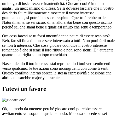
un luogo di insicurezza e inautenticità. Giocare cool è in ultima
analisi, un meccanismo di difesa. Se si dovesse lasciare che il vostro
desiderio fluire liberamente e mostrare il vostro interesse
gratuitamente, si potrebbe essere respinto. Questo farebbe male.
Naturalmente, se sei sicuro di te, allora stai bene con questo rischio
perché sai che starai bene e qualsiasi rifiuto che senti è temporaneo.
Ora cosa faresti se tu fossi unconfident e paura di essere respinto?
Beh, faresti finta di non essere interessato a tutti! Non puoi farti male
se non ti interessa. Che cosa giocare cool dice il vostro interesse
romantico è che si teme il loro rifiuto e non sono sicuri. E ‘ attraente
quanto una triglia su un topo muschiato.
Nascondendo il tuo interesse stai reprimendo i tuoi veri sentimenti
verso qualcuno; le tue azioni sono incongruenti con come ti senti.
Questo conflitto interno spreca la stessa espressività e passione che
altrimenti sarebbe majorly attraente.
Fatevi un favore
Ok, in modo da ottenere perché giocare cool potrebbe essere
avvitamento voi sopra in qualche modo. Ma cosa succede se sei