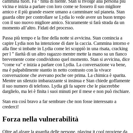
cammina fuori. Fa ‘ finta di niente. Stan si rivolge alla persona più
vicina e inizia a parlare con loro come se fossero il suo migliore
amico e il più grande essere umano a camminare sul pianeta. Stan
guarda oltre per controllare se Lydia lo vede avere un buon tempo
con il suo nuovo migliore amico. Sicuramente si farà strada da un
momento all’altro. Fidati del processo.
Passa più tempo e la fine della notte si avvicina. Stan comincia a
capire Lydia non ha intenzione di dare la caccia. Cammina intorno e
alla fine si imbatte in Lydia come lei scoppiò in una risata, cracking
per l ” ilarità di un altro ragazzo mentre mette la mano su un fianco
brevemente come condividono quel momento. Stan si avvicina, dice
“come va” e inizia a parlare con Lydia. La conversazione va bene,
ma è palpabilmente stantio in netto contrasto con la vivace
conversazione che avevano poche ore prima. La chimica è sparita.
Mentre un silenzio imbarazzante si insinua e Stan chiede goffamente
il suo numero di telefono. Lydia gli fa sapere che le piacerebbe
darglielo, ma lei è finita i suoi minuti per il mese e non può rischiare.
Stan era così bravo a far sembrare che non fosse interessato a
crederci!
Forza nella vulnerabilità
Oltre ad alzare la guardia delle persone, playing it cool proviene da