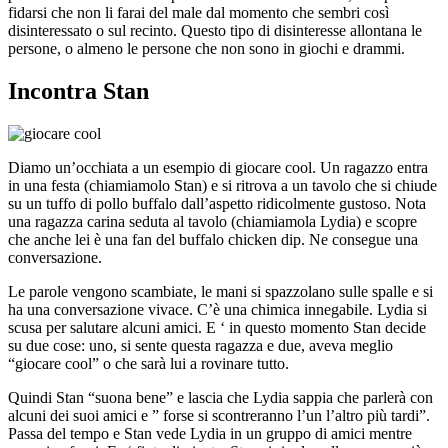
fidarsi che non li farai del male dal momento che sembri così
disinteressato o sul recinto. Questo tipo di disinteresse allontana le
persone, o almeno le persone che non sono in giochi e drammi.
Incontra Stan
Diamo un’occhiata a un esempio di giocare cool. Un ragazzo entra
in una festa (chiamiamolo Stan) e si ritrova a un tavolo che si chiude
su un tuffo di pollo buffalo dall’aspetto ridicolmente gustoso. Nota
una ragazza carina seduta al tavolo (chiamiamola Lydia) e scopre
che anche lei è una fan del buffalo chicken dip. Ne consegue una
conversazione.
Le parole vengono scambiate, le mani si spazzolano sulle spalle e si
ha una conversazione vivace. C’è una chimica innegabile. Lydia si
scusa per salutare alcuni amici. E ‘ in questo momento Stan decide
su due cose: uno, si sente questa ragazza e due, aveva meglio
“giocare cool” o che sarà lui a rovinare tutto.
Quindi Stan “suona bene” e lascia che Lydia sappia che parlerà con
alcuni dei suoi amici e ” forse si scontreranno l’un l’altro più tardi”.
Passa del tempo e Stan vede Lydia in un gruppo di amici mentre