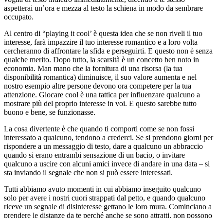
aspetterai un’ora e mezza al testo la schiena in modo da sembrare
occupato.
Al centro di “playing it cool’ è questa idea che se non riveli il tuo
interesse, farà impazzire il tuo interesse romantico e a loro volta
cercheranno di affrontare la sfida e perseguirti. E questo non è senza
qualche merito. Dopo tutto, la scarsità è un concetto ben noto in
economia. Man mano che la fornitura di una risorsa (la tua
disponibilità romantica) diminuisce, il suo valore aumenta e nel
nostro esempio altre persone devono ora competere per la tua
attenzione. Giocare cool è una tattica per influenzare qualcuno a
mostrare più del proprio interesse in voi. E questo sarebbe tutto
buono e bene, se funzionasse.
La cosa divertente è che quando ti comporti come se non fossi
interessato a qualcuno, tendono a crederci. Se si prendono giorni per
rispondere a un messaggio di testo, dare a qualcuno un abbraccio
quando si erano entrambi sensazione di un bacio, o invitare
qualcuno a uscire con alcuni amici invece di andare in una data – si
sta inviando il segnale che non si può essere interessati.
Tutti abbiamo avuto momenti in cui abbiamo inseguito qualcuno
solo per avere i nostri cuori strappati dal petto, e quando qualcuno
riceve un segnale di disinteresse gettano le loro mura. Cominciano a
prendere le distanze da te perché anche se sono attratti, non possono