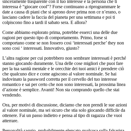
sinceramente trasparente con il tuo interesse e la persona che ti
interessa è “giocare cool”? Forse continuano a riprogrammare le
date a causa di piani che si aprono dove prima non ce n’erano, o
lasciano cadere la faccia del pianeta per una settimana e poi ti
colpiscono fino a tardi il sabato sera. E allora?
Come abbiamo esplorato prima, potrebbe esserci una delle due
ragioni per questo tipo di comportamento. Primo, forse si
comportano come se non fossero cosi ‘interessati perche’ they non
sono cosi ‘ interessati. Innovativo, giusto?
L’altra ragione per cui potrebbero non sembrare interessati è perché
stanno giocando duramente. Una delle cose migliori che puoi fare
per la tua sanità mentale e le orecchie dei tuoi amici è prendere ciò
che qualcuno dice e come agiscono al valore nominale. Se hai
indovinato la password corretta per il cervello del tuo interesse
romantico e sai per certo che non sono interessati, la prossima linea
d’azione è semplice. Avanti! Non sta comprando quello che stai
vendendo.
Ora, per motivi di discussione, diciamo che non prendi le sue azioni
al valore nominale, ma sei sicuro che stia solo giocando difficile da
ottenere. Fai un passo indietro e pensa al tipo di ragazza che vuoi
atterrare.
Personalità saggio, probabilmente elencato qualcosa sulla falsariga