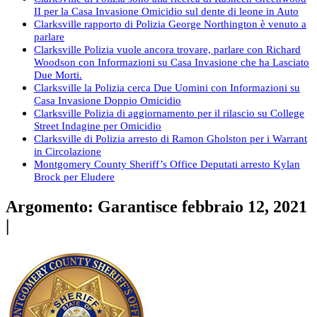
II per la Casa Invasione Omicidio sul dente di leone in Auto
Clarksville rapporto di Polizia George Northington è venuto a
parlare
Clarksville Polizia vuole ancora trovare, parlare con Richard
Woodson con Informazioni su Casa Invasione che ha Lasciato
Due Morti.
Clarksville la Polizia cerca Due Uomini con Informazioni su
Casa Invasione Doppio Omicidio
Clarksville Polizia di aggiornamento per il rilascio su College
Street Indagine per Omicidio
Clarksville di Polizia arresto di Ramon Gholston per i Warrant
in Circolazione
Montgomery County Sheriff’s Office Deputati arresto Kylan
Brock per Eludere
Argomento: Garantisce febbraio 12, 2021
|