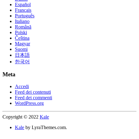
Español
Français
Português
Italiano
Română
Polski
Čeština
Magyar
Suomi
日本語
한국어
Meta
Accedi
Feed dei contenuti
Feed dei commenti
WordPress.org
Copyright © 2022
Kale
Kale
by LyraThemes.com.