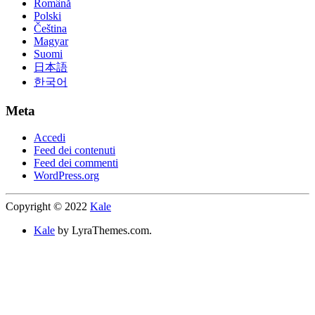
Română
Polski
Čeština
Magyar
Suomi
日本語
한국어
Meta
Accedi
Feed dei contenuti
Feed dei commenti
WordPress.org
Copyright © 2022
Kale
Kale
by LyraThemes.com.