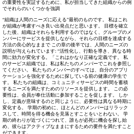
の重要性を実証するために、私が担当してきた組織からの例
でそれらのいくつかを強調
“組織は人間のニーズに応える”最初のものです。 私はこれ
が組織が考慮すべき良い出発点だと思います。 目標を確立
した後、組織はそれらを利用するのではなく、グループのメ
ンバーにサービスを提供しながら、それらの目標を達成する
方法の良心的なままで この章の後半では、人間のニーズの
説明が与えられています: “活性化し、行動を導き、異なる時
間に効力が変化する。「これはかなり正確な定義です。 私
のサービス組織では、私は私たちのメンバーでこれを参照し
てください。 私たちのメンバーのすべては、自分のアプリ
ケーションを強化するために探している前の健康の学生で
す。 私たちの組織は、コミュニティサービスの時間を蓄積
するニーズを満たすためのリソースを提供します。 この必
要性は、会員が奉仕活動に参加することを促します。 しか
し、定義が意味するのと同じように、必要性は異なる時期に
変化する。 学期の初めに、ほとんどのメンバーはリラック
スして、時間を得る機会を見落とすことをいとわない。 学
期の終わりが近づくにつれて、誰もが必死に機会を探し始
め、彼らはアクティブなままにするための要件を満たすこと
ができます。