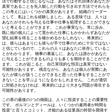
法で行動すると信じるならば、あなたはそれ自体があなたが
真実であることを先入観した行動を引き出す方法でそれらを
この考えにはいくつかの真実があります。 組織のリーダー
として、私はこれを経験しました。 ある意味では、人々は
あなたがそれらを与える仕事や仕事を処理することができな
いと考えることができます。 これが事実なら、常に歩み、
既に他の個人によって置かれた仕事にもかかわらずあなたが
望む結果を得ることを確かめるかもしれない。 将来的に
は、彼らはあまりにも彼らが手で仕事のために十分ではない
と信じているので、これらの人々はあなたに依存しているこ
とがわかります。 物事の裏返しに、あなたは誰かがあなた
に与えることができるものよりも多くを期待することができ
ます。 これが起こると、自己実現的な預言は真実ではない
可能性があります。 残念ながら、あなたは個人が実際にあ
なたが彼らが扱うことができると思った仕事をすることがで
きないことを学ぶようになるかもしれません。 これが適切
に対処されなければ、将来的にはより大きな問題が発生する
可能性があります。
この章の最後の1つの側面は、人々に投資することの重要性
です。 ボルマンとディールは、いくつかの雇用者が時間を
投資”と言うとコミット、才能のある従業員の幹部を開発す