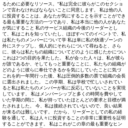
るために必要なリソース。”私は完全に彼らがこのセクショ
ンで言わなければならないことに同意します。 私は他の人
に投資することは、あなたが気にすることを示すことができ
る最も重要な方法の一つであり、私は本当に他の人があなた
が気にすること 私のサービス組織の今後のリーダーとし
て、私はこれを知っていたし、ほぼすべてのイベントで、私
は私たちのメンバーについて学 私は単に私の快適ゾーンの
外にステップし、個人的にそれらについて尋ねると、さら
に、彼らは私たちの組織についてどのように感じたかについ
これは2つの目的を果たした。 私が会った人々は、私が彼ら
が誰であるか、そしてもっと重要なことに、私たちの組織が
どのように彼らに奉仕できるかを気にしていたことに気づ
これを約一年間行った後、私は圧倒的多数の票で組織の会長
に選出されました。 この学期、私は学校で忙しいされてい
ると私は私たちのメンバーが私に反応していないことを実現
しています。 私はメンバーシップと多くの時間を費やして
いた学期の間に、私が持っていたほとんどの要求と目標が満
たされました。 今、私は接続されていないので、良い結果
が来るのは難しいです。 だから、リーダーとしての私の経
験を通して、私は人々に投資することの非常に重要性を証明
することができます。 私はこれがこの章の最も重要なヒン