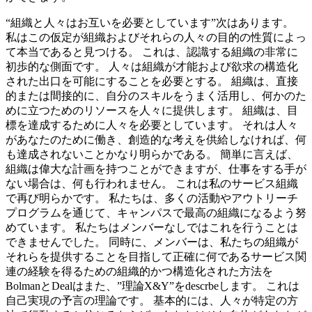
“組織と人々はお互いを必要としています”次はあります。
私はこの仮定が組織およびそれらの人々の目的の性質によっ
て本当であると見つける。 これは、認識する組織の非常に
初歩的な側面です。 人々は組織が才能および欲求の構造化
された出口を可能にすることを必要とする。 組織は、直接
的または間接的に、自分のスキルをうまく活用し、何かのた
めに立つためのリソースを人々に提供します。 組織は、目
標を達成するために人々を必要としています。 それは人々
があなたのために働き、創造的な考えを供給しなければ、何
も達成されないことかなり明らかである。 簡単に言えば、
組織は偉大な計画を持つことができますが、仕事をする手が
ない場合は、何も行われません。 これは私のサービス組織
で再び明らかです。 私たちは、多くの活動やアウトリーチ
プログラムを通じて、キャンパスで最高の組織になるよう努
めています。 私たちはメンバーなしではこれを行うことは
できませんでした。 同時に、メンバーは、私たちの組織が
それらを提供することを目指して正確に何であるサービス関
連の経験を得るための組織的かつ構造化された方法を
BolmanとDealはまた、”理論X&Y”をdescrbeします。 これは
自己実現の予言の理論です。 基本的には、人々が特定の方