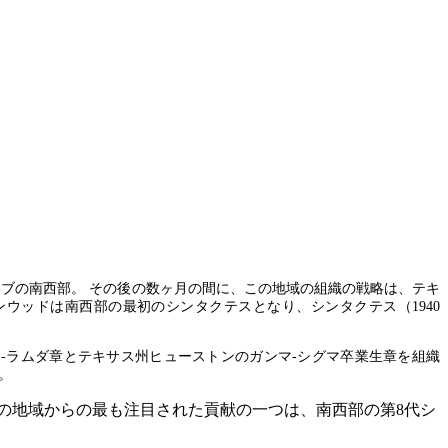
生クラブの南西部。 その後の数ヶ月の間に、この地域の組織の戦略は、テキ
ンウッドは南西部の最初のシンタクテスとなり、シンタクテス（1940
ファ-ラムダ章とテキサス州ヒューストンのガンマ-シグマ卒業生章を組織
。
の地域からの最も注目された貢献の一つは、南西部の第8代シ