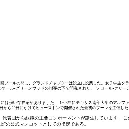
催された第14回ブールの間に、グランドチャプターは設立に投票した。女子学
ケール-グリーンウッドの指導の下で開発された。 ソロール-グリー
南部には強い存在感がありました。 1928年にテキサス南部大学のアル
27日から29日にかけてヒューストンで開催された最初のブーレを主催した
、代表団から組織の主要コンポーネントが誕生しています。 こ
odle”の公式マスコットとしての指定である。