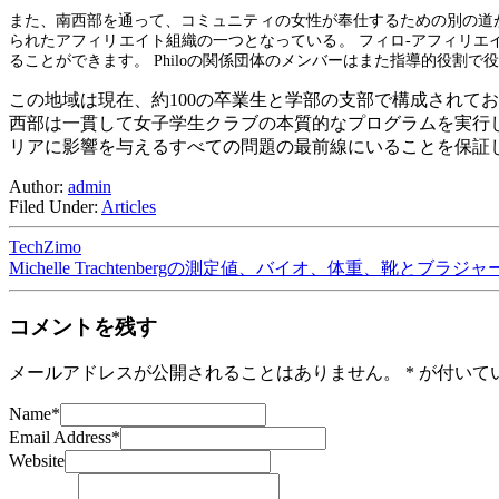
また、南西部を通って、コミュニティの女性が奉仕するための別の道が
られたアフィリエイト組織の一つとなっている。 フィロ-アフィリエ
ることができます。 Philoの関係団体のメンバーはまた指導的役
この地域は現在、約100の卒業生と学部の支部で構成されて
西部は一貫して女子学生クラブの本質的なプログラムを実行
リアに影響を与えるすべての問題の最前線にいることを保証
Author:
admin
Filed Under:
Articles
TechZimo
Michelle Trachtenbergの測定値、バイオ、体重、靴とブラ
コメントを残す
メールアドレスが公開されることはありません。
*
が付いて
Name
*
Email Address
*
Website