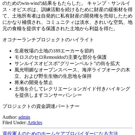
のためのwin-winの結果をもたらした。 キャンプ・サンルイ
ス・オビスポは、訓練活動を続けるために財産の緩衝材を得
て、土地所有者は自発的に私有財産の開発権を売却したため
にかなり補償され、コミュニティは淡水、きれいな空気、地
元の食糧を提供する保護された土地から利益を得た。
オコナーランチプロジェクトのハイライト
生産牧場の土地の189エーカーを節約
モロスのセロRemouldoの主要な部分を保護
サンルイスオビスポ”グリーンベルト”の街を拡大
風光明媚なオープンスペース、海岸ライブオークの木
立、および野生生物の生息地を保持
将来の開発を禁止
土地を介してレクリエーションガイド付きハイキング
を提供しますコンサーバンシー
プロジェクトの資金調達パートナー
Author:
admin
Filed Under:
Articles
退役軍人のためのホームケアプロバイダーになる方法