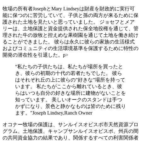
牧場の所有者JosephとMary Lindseyは財産を財政的に実行可
能に保つのに苦労していて、子供と孫の両方が来るために保
護された土地を見たいと思っていました。 ジョセフとメア
リーは、土地保護と資金提供された保全地役権を通じて、管
理された牛の放牧と控えめな果樹園を通じて土地を働き続け
ることができました。 彼らは永久に彼らの家族の生活様式
およびコミュニティの生活環境基準を保護するために特性の
開発の潜在性を引退した。p>
“私たちの子供たちは、私たちが場所を買ったと
き、彼らの初期の十代の若者たちでした。 彼ら
はそれぞれ丘の上に彼らの”好きな”場所を持って
います。 私たちがここから離れているとき、彼
らはいつも自分の好きな場所に建物がないことを
知っています。 美しいオークのスタンドは手つ
かずになり、景色と静かなものは皆のために残り
ます。”Joseph Lindsey,Ranch Owner
オコナー牧場の保護は、サンルイスオビスポ市天然資源プロ
グラム、土地保護、キャンプサンルイスオビスポ、州兵の間
の共同資金協力の結果であり、関係するすべての利害関係者