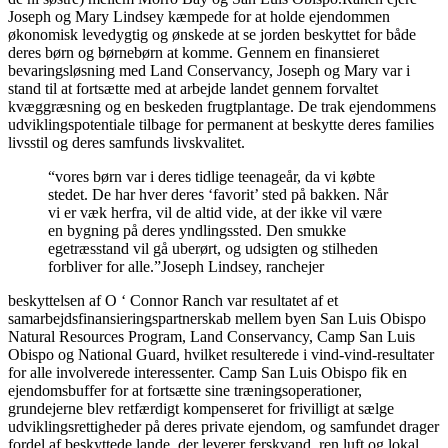
Joseph og Mary Lindsey kæmpede for at holde ejendommen
økonomisk levedygtig og ønskede at se jorden beskyttet for både
deres børn og børnebørn at komme. Gennem en finansieret
bevaringsløsning med Land Conservancy, Joseph og Mary var i
stand til at fortsætte med at arbejde landet gennem forvaltet
kvæggræsning og en beskeden frugtplantage. De trak ejendommens
udviklingspotentiale tilbage for permanent at beskytte deres families
livsstil og deres samfunds livskvalitet.
“vores børn var i deres tidlige teenageår, da vi købte
stedet. De har hver deres ‘favorit’ sted på bakken. Når
vi er væk herfra, vil de altid vide, at der ikke vil være
en bygning på deres yndlingssted. Den smukke
egetræsstand vil gå uberørt, og udsigten og stilheden
forbliver for alle.”Joseph Lindsey, ranchejer
beskyttelsen af O ‘ Connor Ranch var resultatet af et
samarbejdsfinansieringspartnerskab mellem byen San Luis Obispo
Natural Resources Program, Land Conservancy, Camp San Luis
Obispo og National Guard, hvilket resulterede i vind-vind-resultater
for alle involverede interessenter. Camp San Luis Obispo fik en
ejendomsbuffer for at fortsætte sine træningsoperationer,
grundejerne blev retfærdigt kompenseret for frivilligt at sælge
udviklingsrettigheder på deres private ejendom, og samfundet drager
fordel af beskyttede lande, der leverer ferskvand, ren luft og lokal