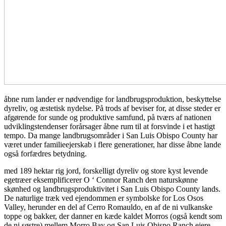
åbne rum lander er nødvendige for landbrugsproduktion, beskyttelse
dyreliv, og æstetisk nydelse. På trods af beviser for, at disse steder er
afgørende for sunde og produktive samfund, på tværs af nationen
udviklingstendenser forårsager åbne rum til at forsvinde i et hastigt
tempo. Da mange landbrugsområder i San Luis Obispo County har
været under familieejerskab i flere generationer, har disse åbne lande
også forfædres betydning.
med 189 hektar rig jord, forskelligt dyreliv og store kyst levende
egetræer eksemplificerer O ‘ Connor Ranch den naturskønne
skønhed og landbrugsproduktivitet i San Luis Obispo County lands.
De naturlige træk ved ejendommen er symbolske for Los Osos
Valley, herunder en del af Cerro Romauldo, en af de ni vulkanske
toppe og bakker, der danner en kæde kaldet Morros (også kendt som
de ni søstre) mellem Morro Bay og San Luis Obispo.Ranch ejere