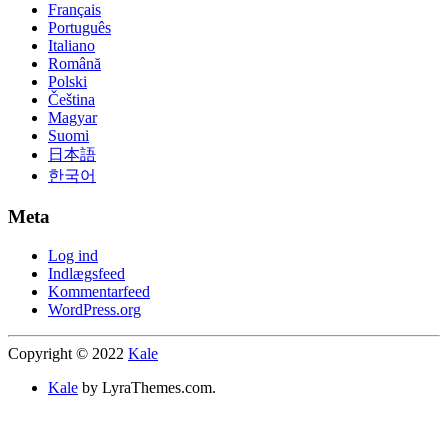
Français
Português
Italiano
Română
Polski
Čeština
Magyar
Suomi
日本語
한국어
Meta
Log ind
Indlægsfeed
Kommentarfeed
WordPress.org
Copyright © 2022
Kale
Kale
by LyraThemes.com.