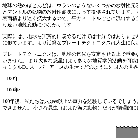
地球の熱のほとんどは、ウランのようないくつかの放射性元
とマントルの鉱物の放射性崩壊によって提供されています。 
表面積より速く拡大するので、平方メートルごとに流出する
り速い地殻変動につながります。
実際には、地球を実質的に暖めるだけでは十分ではありませ
に似ています。より活発なプレートテクトニクスは人生に良
プレートテクトニクスは、地球の気候を安定させる上で重要
いません。 より大きな惑星はより多くの地質学的活動を可能
ィミタルD.. スーパーアースの生活：どのように外国人の世
t=100年
t=100年:
100年後、私たちは六gees以上の重力を経験しているでし
できません。 小さな昆虫（および海の動物）だけが物理的に