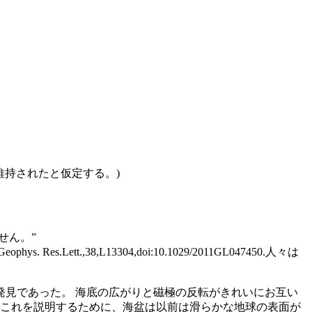
維持されたと仮定する。)
せん。”
ys. Res.Lett.,38,L13304,doi:10.1029/2011GL047450.人々は
発見であった。 海底の広がりと磁極の反転がきれいにお互い
 これを説明するために、海盆は以前は滑らかな地球の表面が