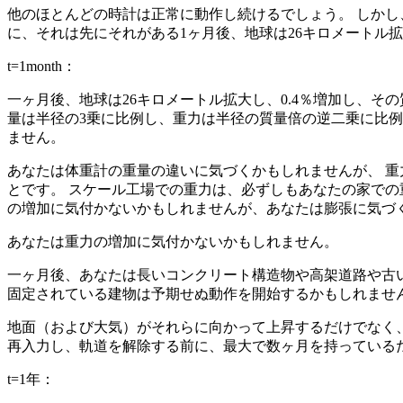
他のほとんどの時計は正常に動作し続けるでしょう。 しか
に、それは先にそれがある1ヶ月後、地球は26キロメートル拡大
t=1month：
一ヶ月後、地球は26キロメートル拡大し、0.4％増加し、その
量は半径の3乗に比例し、重力は半径の質量倍の逆二乗に比例するので
ません。
あなたは体重計の重量の違いに気づくかもしれませんが、 重
とです。 スケール工場での重力は、必ずしもあなたの家で
の増加に気付かないかもしれませんが、あなたは膨張に気づ
あなたは重力の増加に気付かないかもしれません。
一ヶ月後、あなたは長いコンクリート構造物や高架道路や古
固定されている建物は予期せぬ動作を開始するかもしれません
地面（および大気）がそれらに向かって上昇するだけでなく、
再入力し、軌道を解除する前に、最大で数ヶ月を持っているだ
t=1年：