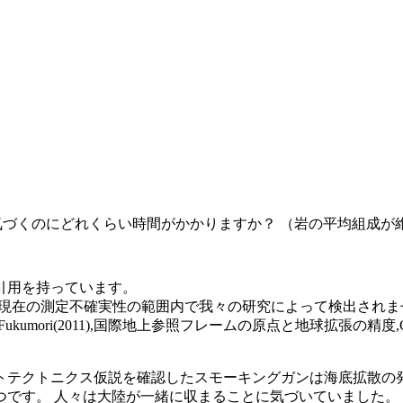
気づくのにどれくらい時間がかかりますか？ （岩の平均組成が
引用を持っています。
−1の現在の測定不確実性の範囲内で我々の研究によって検出されま
ross,and I. Fukumori(2011),国際地上参照フレームの原点と地球拡張の精度,Geoph
ートテクトニクス仮説を確認したスモーキングガンは海底拡散の
です。 人々は大陸が一緒に収まることに気づいていました。