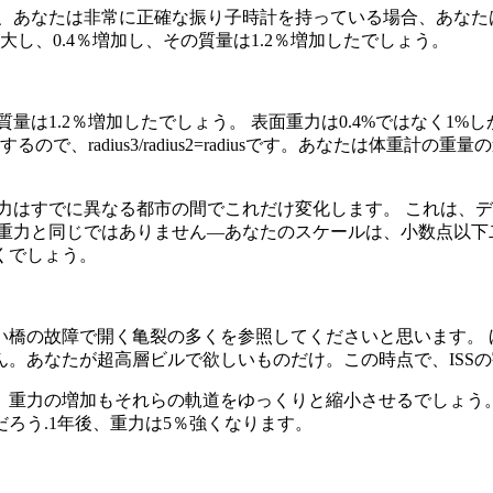
し、あなたは非常に正確な振り子時計を持っている場合、あなた
し、0.4％増加し、その質量は1.2％増加したでしょう。
質量は1.2％増加したでしょう。 表面重力は0.4%ではなく1
、radius3/radius2=radiusです。あなたは体重
力はすでに異なる都市の間でこれだけ変化します。 これは、
の重力と同じではありません—あなたのスケールは、小数点以下
くでしょう。
い橋の故障で開く亀裂の多くを参照してくださいと思います。 
。あなたが超高層ビルで欲しいものだけ。この時点で、ISS
重力の増加もそれらの軌道をゆっくりと縮小させるでしょう。
ろう.1年後、重力は5％強くなります。