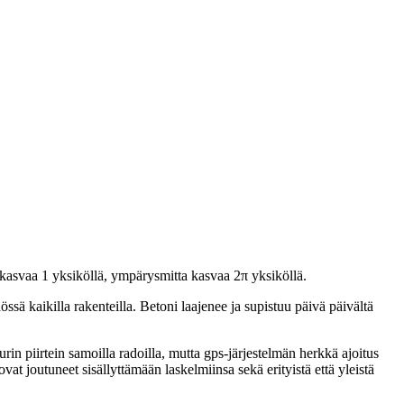
de kasvaa 1 yksiköllä, ympärysmitta kasvaa 2π yksiköllä.
ssä kaikilla rakenteilla. Betoni laajenee ja supistuu päivä päivältä
rin piirtein samoilla radoilla, mutta gps-järjestelmän herkkä ajoitus
at joutuneet sisällyttämään laskelmiinsa sekä erityistä että yleistä