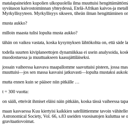
matalapaineiden kupolien ulkopuolella ilma muuttuisi hengittämättömäk
syvätason kaivostoiminnan yhteydessä, Etelä-Afrikan kaivos-ja metall
Myrkyllisyyteen. Myrkyllisyys sikseen, tiheän ilman hengittäminen on v
musta aukko?
milloin maasta tulisi lopulta musta aukko?
tähän on vaikea vastata, koska kysymyksen lähtökohta on, että säde 
todella suurten kiviplaneettojen dynamiikkaa ei usein analysoida, kosk
muodostuessa ja muuttuakseen kaasujättiläiseksi.
jossain vaiheessa kasvava maapallomme saavuttaisi pisteen, jossa mass
muuttuisi—jos sen massa kasvaisi jatkuvasti—lopulta mustaksi aukoks
mutta ennen kuin se pääsee niin pitkälle …
t = 300 vuotta:
on sääli, etteivät ihmiset eläisi näin pitkään, koska tässä vaiheessa tapaht
maan kasvaessa Kuu kiertyisi kaikkien satelliittiemme tavoin vähitell
Astronomical Society, Vol. 66, s.83 useiden vuosisatojen kuluttua se o
gravitaatiovoimat.