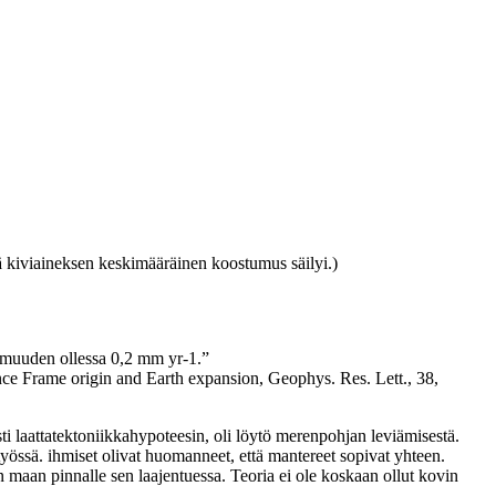
ä kiviaineksen keskimääräinen koostumus säilyi.)
armuuden ollessa 0,2 mm yr-1.”
ence Frame origin and Earth expansion, Geophys. Res. Lett., 38,
isti laattatektoniikkahypoteesin, oli löytö merenpohjan leviämisestä.
ä työssä. ihmiset olivat huomanneet, että mantereet sopivat yhteen.
eän maan pinnalle sen laajentuessa. Teoria ei ole koskaan ollut kovin