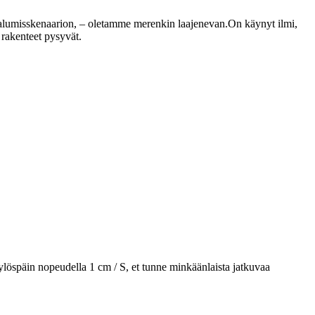
Valumisskenaarion, – oletamme merenkin laajenevan.On käynyt ilmi,
 rakenteet pysyvät.
 ylöspäin nopeudella 1 cm / S, et tunne minkäänlaista jatkuvaa