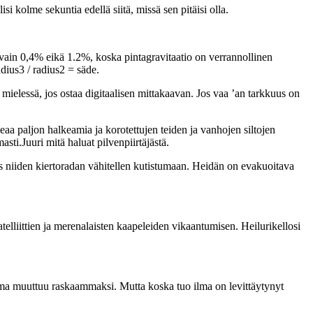
i kolme sekuntia edellä siitä, missä sen pitäisi olla.
vain 0,4% eikä 1.2%, koska pintagravitaatio on verrannollinen
dius3 / radius2 = säde.
 mielessä, jos ostaa digitaalisen mittakaavan. Jos vaa ’an tarkkuus on
aa paljon halkeamia ja korotettujen teiden ja vanhojen siltojen
sti.Juuri mitä haluat pilvenpiirtäjästä.
myös niiden kiertoradan vähitellen kutistumaan. Heidän on evakuoitava
elliittien ja merenalaisten kaapeleiden vikaantumisen. Heilurikellosi
ilma muuttuu raskaammaksi. Mutta koska tuo ilma on levittäytynyt