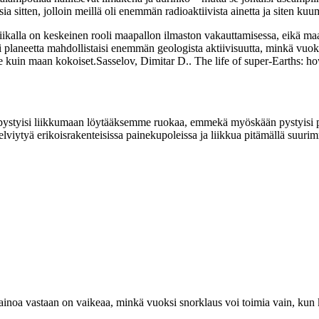
ia sitten, jolloin meillä oli enemmän radioaktiivista ainetta ja siten ku
niikalla on keskeinen rooli maapallon ilmaston vakauttamisessa, eikä maa
i planeetta mahdollistaisi enemmän geologista aktiivisuutta, minkä vuok
 kuin maan kokoiset.Sasselov, Dimitar D.. The life of super-Earths: how 
ystyisi liikkumaan löytääksemme ruokaa, emmekä myöskään pystyisi p
selviytyä erikoisrakenteisissa painekupoleissa ja liikkua pitämällä suu
ainoa vastaan on vaikeaa, minkä vuoksi snorklaus voi toimia vain, kun k