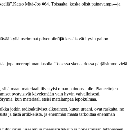
kkeellä”.Katso Mitä-Jos #64. Toisaalta, koska olisit painavampi—ja
ävää kyllä useimmat pilvenpiirtäjät kestäisivät hyvin paljon
ttää jopa merenpinnan tasolla. Toisessa skenaariossa pärjäisimme vielä
llä maan materiaali tiivistyisi oman painonsa alle. Planeettojen
hmiset pystyisivät kävelemään vain hyvin vaivalloisesti.
vyörymiä, kun materiaali etsisi matalampaa lepokulmaa.
a jotkin radioaktiiviset alkuaineet, kuten uraani, ovat raskaita, ne
vusta ja tästä artikkelista. ja enemmän maata tarkoittaa enemmän
n tulivuoriin, useampiin maanjäristyksiin ja nopeampaan tektoniseen