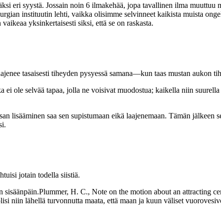
si eri syystä. Jossain noin 6 ilmakehää, jopa tavallinen ilma muuttuu m
urgian instituutin lehti, vaikka olisimme selvinneet kaikista muista on
aikeaa yksinkertaisesti siksi, että se on raskasta.
laajenee tasaisesti tiheyden pysyessä samana—kun taas mustan aukon ti
a ei ole selvää tapaa, jolla ne voisivat muodostua; kaikella niin suurel
an lisääminen saa sen supistumaan eikä laajenemaan. Tämän jälkeen se l
i.
uisi jotain todella siistiä.
en sisäänpäin.Plummer, H. C., Note on the motion about an attracting c
lisi niin lähellä turvonnutta maata, että maan ja kuun väliset vuoroves