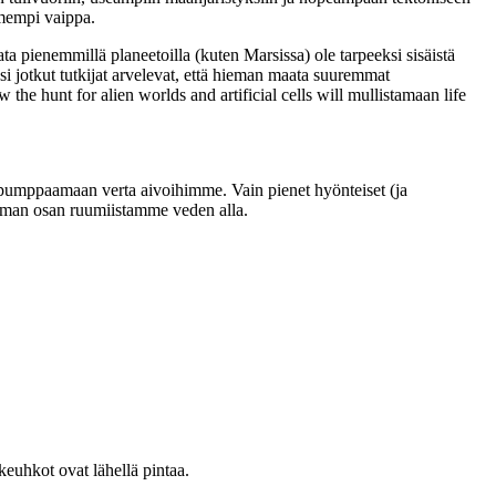
umempi vaippa.
ta pienemmillä planeetoilla (kuten Marsissa) ole tarpeeksi sisäistä
si jotkut tutkijat arvelevat, että hieman maata suuremmat
the hunt for alien worlds and artificial cells will mullistamaan life
umppaamaan verta aivoihimme. Vain pienet hyönteiset (ja
rimman osan ruumiistamme veden alla.
euhkot ovat lähellä pintaa.