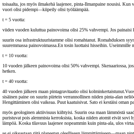
toisaalta, jos myös ilmakehä laajenee, pinta-Ilmanpaine nousisi. Kun 
vuori olisi pidempi—kiipeily olisi työläämpää.
t = 5 vuotta:
viiden vuoden kuluttua painovoima olisi 25% vahvempi. Jos painaisi la
suurin osa infrastruktuuristamme olisi romahtanut. Romahduksen syynä o
suuremmassa painovoimassa.En tosin luottaisi hisseihin. Useimmille niis
t = 10 vuotta:
10 vuoden jälkeen painovoima olisi 50% vahvempi. Skenaariossa, jossa i
hetken.
t = 40 vuotta:
40 vuoden jälkeen maan pintagravitaatio olisi kolminkertaistunut.Vuo
sisäinen paine on suurin piirtein verrannollinen niiden pinta-alan nel
Hengittäminen olisi vaikeaa. Puut kaatuisivat. Sato ei kestäisi oman p
myös geologinen aktiivisuus kiihtyisi. Suurin osa maan lämmöstä saada
puristuvat pois alemmista kerroksista, koska niiden atomit eivät sovi 
lämpöä. Koska tilavuus laajenee nopeammin kuin pinta-ala, ulos virt
se ei oikeastaan riitä planeetan oleelliseen lämmittämiseen—maan pint