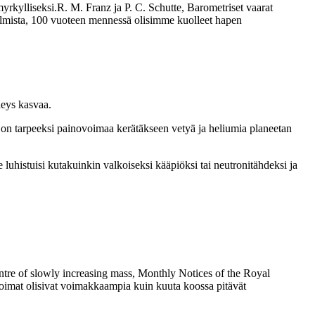
yrkylliseksi.R. M. Franz ja P. C. Schutte, Barometriset vaarat
gelmista, 100 vuoteen mennessä olisimme kuolleet hapen
heys kasvaa.
la on tarpeeksi painovoimaa kerätäkseen vetyä ja heliumia planeetan
uhistuisi kutakuinkin valkoiseksi kääpiöksi tai neutronitähdeksi ja
entre of slowly increasing mass, Monthly Notices of the Royal
ivoimat olisivat voimakkaampia kuin kuuta koossa pitävät