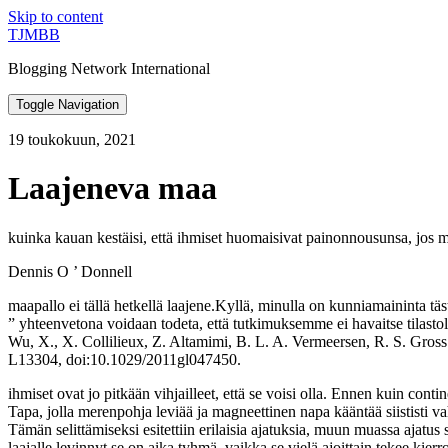
Skip to content
TJMBB
Blogging Network International
Toggle Navigation
19 toukokuun, 2021
Laajeneva maa
kuinka kauan kestäisi, että ihmiset huomaisivat painonnousunsa, jos 
Dennis O ’ Donnell
maapallo ei tällä hetkellä laajene.Kyllä, minulla on kunniamaininta täs
” yhteenvetona voidaan todeta, että tutkimuksemme ei havaitse tilast
Wu, X., X. Collilieux, Z. Altamimi, B. L. A. Vermeersen, R. S. Gross 
L13304, doi:10.1029/2011gl047450.
ihmiset ovat jo pitkään vihjailleet, että se voisi olla. Ennen kuin cont
Tapa, jolla merenpohja leviää ja magneettinen napa kääntää siististi vah
Tämän selittämiseksi esitettiin erilaisia ajatuksia, muun muassa ajatus 
laajalle levinnyt,se on aika tyhmä. vaikka se vielä ajoittain tekee kie