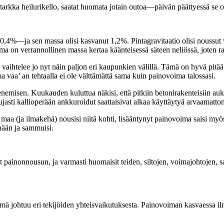
arkka heilurikello, saatat huomata jotain outoa—päivän päättyessä se olis
,4%—ja sen massa olisi kasvanut 1,2%. Pintagravitaatio olisi noussut 
a on verrannollinen massa kertaa käänteisessä säteen neliössä, joten ra
 vaihtelee jo nyt näin paljon eri kaupunkien välillä. Tämä on hyvä pitää
ma vaa’ an tehtaalla ei ole välttämättä sama kuin painovoima talossasi.
emisen. Kuukauden kuluttua näkisi, että pitkiin betonirakenteisiin auke
jasti kallioperään ankkuroidut saattaisivat alkaa käyttäytyä arvaamattoma
ttä maa (ja ilmakehä) nousisi niitä kohti, lisääntynyt painovoima saisi 
hään ja sammuisi.
ainonnousun, ja varmasti huomaisit teiden, siltojen, voimajohtojen, sat
Tämä johtuu eri tekijöiden yhteisvaikutuksesta. Painovoiman kasvaessa 