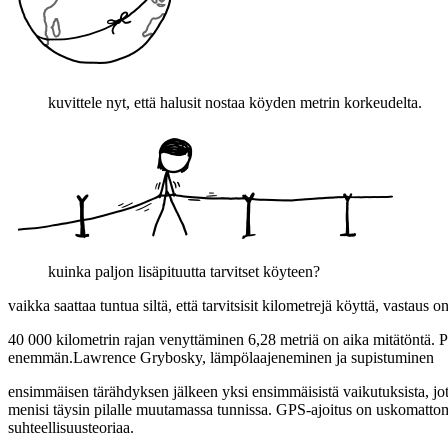
kuvittele nyt, että halusit nostaa köyden metrin korkeudelta.
kuinka paljon lisäpituutta tarvitset köyteen?
vaikka saattaa tuntua siltä, että tarvitsisit kilometrejä köyttä, vasta
40 000 kilometrin rajan venyttäminen 6,28 metriä on aika mitätöntä. Päi
enemmän.Lawrence Grybosky, lämpölaajeneminen ja supistuminen
ensimmäisen tärähdyksen jälkeen yksi ensimmäisistä vaikutuksista, jotka
menisi täysin pilalle muutamassa tunnissa. GPS-ajoitus on uskomattoman 
suhteellisuusteoriaa.