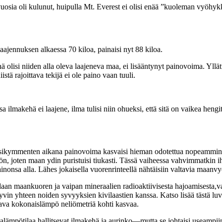
vuosia oli kulunut, huipulla Mt. Everest ei olisi enää ”kuoleman vyöhy
ajennuksen alkaessa 70 kiloa, painaisi nyt 88 kiloa.
lisi niiden alla oleva laajeneva maa, ei lisääntynyt painovoima. Yllätt
tä rajoittava tekijä ei ole paino vaan tuuli.
lmakehä ei laajene, ilma tulisi niin ohueksi, että sitä on vaikea hengi
sikymmenten aikana painovoima kasvaisi hieman odotettua nopeammin, si
iöön, joten maan ydin puristuisi tiukasti. Tässä vaiheessa vahvimmatkin i
ainonsa alla. Lähes jokaisella vuorenrinteellä nähtäisiin valtavia maan
an maankuoren ja vaipan mineraalien radioaktiivisesta hajoamisesta,vaikk
hyvin yhteen noiden syvyyksien kivilaastien kanssa. Katso lisää tästä lu
aava kokonaislämpö neliömetriä kohti kasvaa.
alämpötilaa hallitsevat ilmakehä ja aurinko—mutta se johtaisi useampii