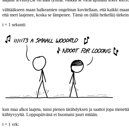
välttääkseen maan halkeamien ongelman kuvitellaan, että kaikki maan
että meri laajenee, koska se lämpenee. Tämä on (tällä hetkellä) tärke
t = 1 sekunti:
kun maa alkoi laajeta, tunsi pienen tärähdyksen ja saattoi jopa menett
kiihtyvyyttä. Loppupäivänä ei huomaisi juuri mitään.
t = 1 vrk: