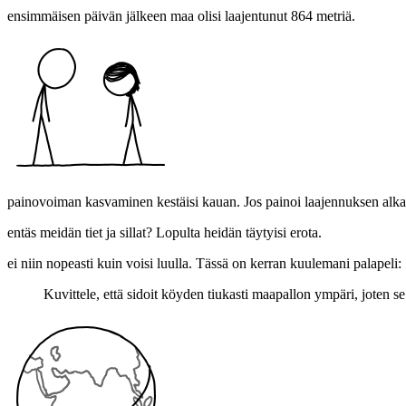
ensimmäisen päivän jälkeen maa olisi laajentunut 864 metriä.
painovoiman kasvaminen kestäisi kauan. Jos painoi laajennuksen alkae
entäs meidän tiet ja sillat? Lopulta heidän täytyisi erota.
ei niin nopeasti kuin voisi luulla. Tässä on kerran kuulemani palapeli:
Kuvittele, että sidoit köyden tiukasti maapallon ympäri, joten 