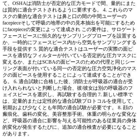
て、OSHAは消防士が否定的な圧力モードで間、量的にまた
は質的に適合テストされるように要求する。 4. これらのマ
スクの量的な適合テストは鼻と口の間の中間ユーザーの
facepieceそして呼吸の地帯の中の見本抽出を可能にするため
にfacepieceの変更によって達成され この要件は、サロゲート
フェースピースに恒久的なサンプリングプローブを設置する
か、一時的にフェースピース内から空気をサンプリングする
手段を提供す 5. 質的な適合テストはユーザーの実際の面ピ
ースを適切なフィルターが付いている否定的な圧力マスクに
変えるか、またはSCBAの面ピースのための代理と同じシー
リング表面が付いている同一の否定的な圧力空気浄化のマス
クの面ピースを使用することによって達成することができ
る。 6. 適合試験に合格した後、消防士が呼吸器の適合が受
け入れられないと判断した場合、彼/彼女は別の呼吸器のフ
ェイスピースを選択し、再試験する合理的 7. 新しい標準で
は、定量的または定性的な適合試験プロトコルを使用して、
初期および少なくとも年間の適合試験が必要です。 8. 顔の
瘢痕化、歯科の変化、美容整形手術、体重の明らかな変化な
ど、呼吸器の適合に影響を与える可能性のある従業員の身体
的変化が発生するたびに、追加の適合検査が必要になること
があります。