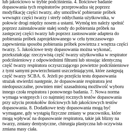
lub jakościowo w trybie podciśnienia. 4. Ilościowe badanie
dopasowania tych respiratorów przeprowadza się poprzez
modyfikację części twarzy, aby umożliwić pobieranie próbek
wewnątrz części twarzy i strefy oddychania użytkownika, w
połowie drogi między nosem a ustami. Wymóg ten należy spełnić
poprzez zainstalowanie stałej sondy do pobierania próbek na
zastępczej części twarzy lub poprzez zastosowanie adaptera do
pobierania próbek zaprojektowanego w celu tymczasowego
zapewnienia sposobu pobierania próbek powietrza z wnętrza części
twarzy. 5. Jakościowe testy dopasowania można wykonać,
przekształcając rzeczywistą część twarzy użytkownika w respirator
podciśnieniowy z odpowiednimi filtrami lub stosując identyczną
część twarzy respiratora oczyszczającego powietrze podciśnieniowe
z tymi samymi powierzchniami uszczelniającymi, które zastępują
część twarzy SCBA. 6. Jeżeli po przejściu testu dopasowania
strażak stwierdzi następnie, że dopasowanie respiratora jest
niedopuszczalne, powinien mieć uzasadnioną możliwość wyboru
innego czoła respiratora i ponownego badania. 7. Nowa norma
wymaga wstępnych i co najmniej rocznych testów dopasowania
przy użyciu protokołów ilościowych lub jakościowych testów
dopasowania. 8. Dodatkowe testy dopasowania mogą być
wymagane, gdy wystąpią fizyczne zmiany w pracowniku, które
mogą wpływać na dopasowanie respiratora, takie jak blizny na
twarzy, zmiany dentystyczne, chirurgia plastyczna lub oczywista
zmiana masy ciała.