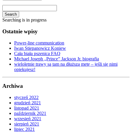
Search
Searching is in progress
Ostatnie wpisy
Power-line communication
Iwan Stiepanowicz Koniew
Cała biała pszenica FAQ
Michael Joseph „Prince” Jackson Jr. biografia
wieloletnie trawy są tam na dłuższą metę – jeśli się nimi
opiekujesz!
Archiwa
styczeń 2022
grudzień 2021
listopad 2021
październik 2021
wrzesień 2021
sierpień 2021
lipiec 2021