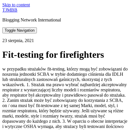
Skip to content
TJMBB
Blogging Network International
Toggle Navigation
23 sierpnia, 2021
Fit-testing for firefighters
w przypadku strażaków fit-testing, którzy mogą być zobowiązani do
noszenia jednostki SCBA w trybie dodatniego ciśnienia dla IDLH
lub strukturalnych zastosowań gaśniczych, skorzystaj z tych
wskazówek. 1. Strażak ma prawo wybrać najbardziej akceptowalny
respirator z wystarczającej liczby modeli i rozmiarów respiratora,
aby respirator był akceptowalny i prawidłowo pasował do strażaka.
2. Zanim strażak może być zobowiązany do korzystania z SCBA,
on / ona musi być fit-testowane z tej samej Marki, model, styl, i
rozmiar respiratora, który będzie używany. Jeśli używane są różne
marki, modele, style i rozmiary twarzy, strażak musi być
dopasowany do każdego z nich. 3. W oparciu o obecne interpretacje
i wytyczne OSHA wymaga, aby strażacy byli testowani ilościowo