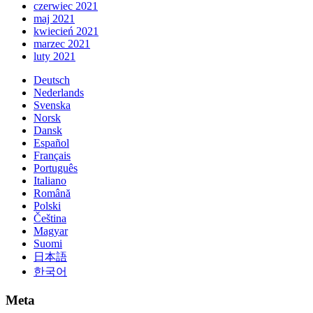
czerwiec 2021
maj 2021
kwiecień 2021
marzec 2021
luty 2021
Deutsch
Nederlands
Svenska
Norsk
Dansk
Español
Français
Português
Italiano
Română
Polski
Čeština
Magyar
Suomi
日本語
한국어
Meta