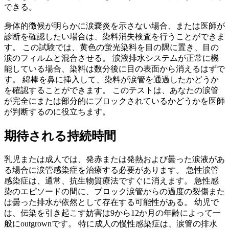
できる。
身体的徴候が明らかに涙嚢炎を示さない場合、または医師が
診断を確認したい場合は、染料消失検査を行うことができま
す。 この試験では、黄色の蛍光染料を目の隅に置き、目の
涙のフィルムと混合させる。 涙液排水システムが正常に機
能している場合、染料は数分後に目の表面から消えるはずで
す。 綿棒を鼻に挿入して、染料が涙管を通過したかどうか
を確認することができます。 このテストは、あなたの涙管
が完全にまたは部分的にブロックされているかどうかを医師
が判断するのに役立ちます。
期待される持続時間
乳児または成人では、発赤または発熱および曇った涙液があ
る場合に涙管感染症を治療する必要があります。 急性涙管
感染症は、通常、抗生物質療法ですぐに消えます。 急性感
染のエピソードの間に、ブロック涙管からの過度の裂傷また
は曇った排水が依然として存在する可能性がある。 幼児で
は、伝染を引き起こす妨害は9から12か月の年齢によって一
般にoutgrownです。 特に成人の慢性感染症は、涙管の排水