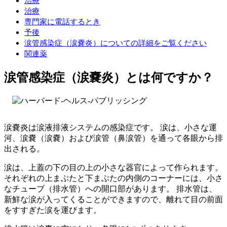
治療
治療
専門家に電話するとき
予後
涙管感染症（涙嚢炎）についての詳細をご覧ください
関連薬
涙管感染症（涙嚢炎）とは何ですか？
涙嚢炎は涙液排液システムの感染症です。 涙は、小さな運
河、涙嚢（涙嚢）および涙管（鼻涙管）を通って各眼から排
出される。
涙は、上蓋の下の目の上の小さな器官によって作られます。
それぞれの上まぶたと下まぶたの内側のコーナーには、小さ
なチューブ（排水管）への開口部があります。 排水管は、
新鮮な涙が入ってくることができますので、離れて目の前面
をすすぎた涙を運びます。