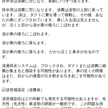
排水管は涙嚢に空になり、各眼に1つずつあります。
排水管は涙嚢に空になります。 涙嚢は涙管の上部に座って
います。 涙は、ダクトに嚢を通って移動し、その後、あな
たの鼻にダンプされています。 鼻に入る涙は見えません
が、泣くと目から涙が鼻の後ろにこぼれます。
涙が鼻の後ろにこぼれます。
涙が鼻の後ろに落ちます。
涙が鼻の後ろに落ちます。 だから泣くと鼻水が出るので
す。
涙液排水システムは、ブロックされ、ダクトまたは涙嚢に細
菌が集まると感染する可能性があります。 鼻の近くの閉塞
はまた、目からの過度の引き裂きを引き起こす可能性があり
ます。
涙管感染症はどの年齢でも発生する可能性がありますが、先
天性（先天性）鼻涙管の閉塞が一般的です。 この問題を持