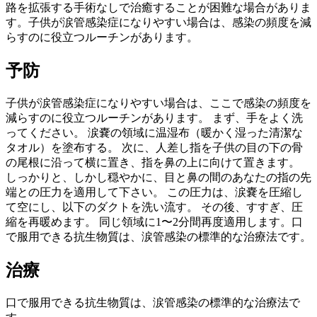
路を拡張する手術なしで治癒することが困難な場合がありま
す。子供が涙管感染症になりやすい場合は、感染の頻度を減
らすのに役立つルーチンがあります。
予防
子供が涙管感染症になりやすい場合は、ここで感染の頻度を
減らすのに役立つルーチンがあります。 まず、手をよく洗
ってください。 涙嚢の領域に温湿布（暖かく湿った清潔な
タオル）を塗布する。 次に、人差し指を子供の目の下の骨
の尾根に沿って横に置き、指を鼻の上に向けて置きます。
しっかりと、しかし穏やかに、目と鼻の間のあなたの指の先
端との圧力を適用して下さい。 この圧力は、涙嚢を圧縮し
て空にし、以下のダクトを洗い流す。 その後、すすぎ、圧
縮を再暖めます。 同じ領域に1〜2分間再度適用します。口
で服用できる抗生物質は、涙管感染の標準的な治療法です。
治療
口で服用できる抗生物質は、涙管感染の標準的な治療法で