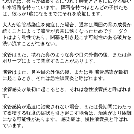
つ幼児は、彼らが成長するにつれて時間とともに広がる狭い
排水通路を持っています。 障害を持つほとんどの子供たち
は、彼らが1歳になるまでにそれを凌駕します。
大人が涙管感染症を発症した場合、通常は周囲の骨の成長が
続くことによって涙管が異常に狭くなったためです。 ダク
トはより剛性であり、閉塞を引き起こす可能性のある破片を
洗い流すことができない。
涙管はまた、壊れた鼻のような鼻や目の外傷の後、または鼻
ポリープによって閉塞することがあります。
涙管はまた、鼻や目の外傷の後、または鼻 涙管感染が最初
に起こるとき、それは急性涙嚢炎と呼ばれます。
涙管感染が最初に起こるとき、それは急性涙嚢炎と呼ばれま
す。
涙管感染が迅速に治療されない場合、または長期間にわたっ
て蓄積する軽度の症状を引き起こす場合は、治癒がより困難
になる可能性があります。 感染症は、慢性涙嚢炎と呼ばれ
ています。