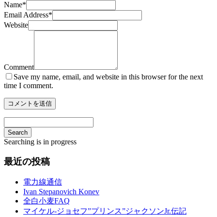
Name
*
Email Address
*
Website
Comment
Save my name, email, and website in this browser for the next
time I comment.
Search
Searching is in progress
最近の投稿
電力線通信
Ivan Stepanovich Konev
全白小麦FAQ
マイケル-ジョセフ”プリンス”ジャクソンJr.伝記