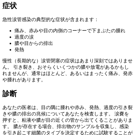
症状
急性涙管感染の典型的な症状が含まれます：
痛み、赤みや目の内側のコーナーで下まぶたの腫れ
過度の涙
膿や目からの排出
発熱
慢性（長期的な）涙管閉塞の症状はあまり深刻ではありませ
ん。 引き裂き、おそらくいくつかの膿や放電があるかもし
れませんが、通常はほとんど、あるいはまったく痛み、発赤
や腫れがあります。
診断
あなたの医者は、目の隅に腫れや赤み、発熱、過度の引き裂
きや膿の排出の兆候についてあなたを検査します。 涙嚢を
押すと、粘液や膿が目の近くの管から出てくることがありま
す。 膿が存在する場合、排出物のサンプルを収集し、感染
を引き起こす細菌のタイプを決定するために試験することが