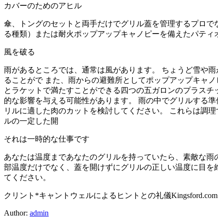
カバーのためのアヒル
傘、トングのセットと両手だけでグリル蓋を管理するプロで
る種類）または耐火ポップアップキャノピーを備えたパティ
風を破る
雨があるところでは、通常は風があります。 ちょうど雪や
ることがで また、雨からの避難所としてポップアップキャ
とラケットで満たすことができる四つの五ガロンのプラスチ
的な影響を与える可能性があります。 雨の中でグリルする
リルに適した肉のカットを検討してください。 これらは調
ルの一定した開
それは一時的な仕事です
あなたは温度まであなたのグリルを持っていたら、素敵な雨
部温度だけでなく、蓋を開けずにグリルの正しい温度に目を維持
てください。
クリント*キャントウェルによるヒントとの礼儀Kingsford.com
Author:
admin