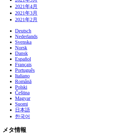
2021年4月
2021年3月
2021年2月
Deutsch
Nederlands
Svenska
Norsk
Dansk
Español
Français
Português
Italiano
Română
Polski
Čeština
Magyar
Suomi
日本語
한국어
メタ情報