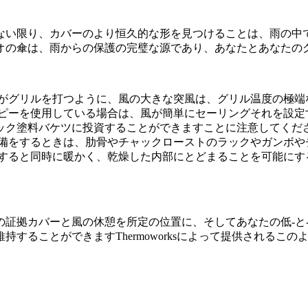
ない限り、カバーのより恒久的な形を見つけることは、雨の中で
オの傘は、雨からの保護の完璧な源であり、あなたとあなたの
雨がグリルを打つように、風の大きな突風は、グリル温度の極端
ノピーを使用している場合は、風が簡単にセーリングそれを設定
ック塗料バケツに投資することができますことに注意してくだ
準備をするときは、肋骨やチャックローストのラックやガンボや
理すると同時に暖かく、乾燥した内部にとどまることを可能にす
の証拠カバーと風の休憩を所定の位置に、そしてあなたの低-と
することができますThermoworksによって提供されるこ