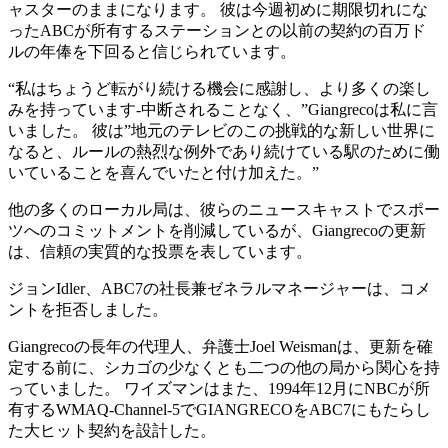
ャスターのままになります。 彼は今週初めに期限切れにな
ったABCが所有するステーションとの以前の契約の百万ド
ルの年俸を下回ると信じられています。
“私はちょうど転がり続ける機会に感謝し、より多くの楽し
みを持っています-中断されることなく、”Giangrecoは私に言
いました。 彼は”地元のテレビのこの挑戦的な新しい世界に
なると、ルールの熱烈な例外であり続けている駅のために働
いていることを喜んでいたと付け加えた。”
他の多くのローカル局は、彼らのニュースキャストでスポー
ツへのコミットメントを削減しているが、Giangrecoの更新
は、信頼の実質的な投票を表しています。
ジョンIdler、ABC7の社長兼ゼネラルマネージャーは、コメ
ントを拒否しました。
Giangrecoの長年の代理人、弁護士Joel Weismanは、更新を確
定する前に、シカゴの少なくとも二つの他の局から関心を持
っていました。 ワイズマンはまた、1994年12月にNBCが所
有するWMAQ-Channel-5でGIANGRECOをABC7にもたらし
た大ヒット契約を設計した。