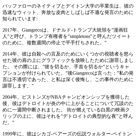
バッファローのネイティブとデイトン大学の卒業生は、彼の
迅速なウィット、奔放な皮肉としばしば不遜な発言のために
知られています:
2017年、Giangrecoは、ドナルド-トランプ大統領を”漫画狂
人”と呼び、トランプ有権者を”simpletons”と呼んだツイート
のために、複数週間の停止で平手打ちされた。”
2014年、彼は自殺への言及のためにいくつかの視聴者を怒ら
せた彼の肩の上にグラフィックを放映したために謝罪しまし
た。 その際には、”彼を切るか、手首を切るか”というキャ
プションが付けられていた。”後Giangrecoは言った：”私の発
言は不適切であった、と私は深く後悔し、この事件のために
謝罪します。”
2004年、ピストンズがNBAチャンピオンシップを獲得した
後、彼はデトロイトが炎の中に上がることについて冗談のた
めに一週間中断されました。 街が燃えている白黒の映画ク
リップの上に、彼はそれを”デトロイトの典型的な夜”と呼ん
だ。”
1999年に、彼はシカゴ-ベアーズの伝説ウォルター-ペイトン