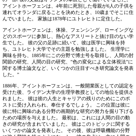
アイントホーフェンは、4年前に死別した母親が6人の子供を
連れてオランダに戻ることを決めたとき、10歳までそこに住
んでいました。 家族は1878年にユトレヒトに定住した。
アイントホーフェンは、体操、フェンシング、ローイングな
どのスポーツに参加し、熱心なアスリートと抜け目のない学
生でした。 彼の父の足跡に続いて、彼は医学に興味を持
ち、ユトレヒト大学でその主題を勉強しました。 生理学に
興味を持ち、1885年にこの分野で博士号を取得し、人間の肘
関節の研究、人間の目の研究、”色の変化による立体視法”に
関する博士論文など、いくつかの注目すべき研究論文を発表
した。”
1886年、アイントホーフェンは、一般開業医としての認定を
受けた後、ライデン大学の生理学教授としての地位を提供さ
れました。 彼は彼の人生とキャリアの残りのためにこのポ
ストに受け入れられ、奉仕するでしょう。 この位置は彼に
彼に特に興味のある分野の画期的な研究の努力を掘り下げる
ための場所を与えました。 最初は、これには人間の目の動
きの研究が含まれていました。 彼はこのトピックに関する
いくつかの論文を発表した。 その後、彼は呼吸機能の分野