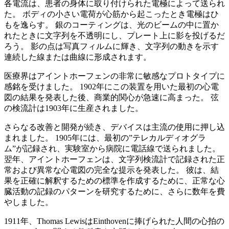
各電流は、患者の身体に取り付けられた電極によって送られ
た。 ボディの小さい電荷が心筋から起こったとき電極はひ
もを逸らす。 銀のコーティングは、光のビームの中に置か
れたときに文字列を不透明にし、プレート上に影を投げるだ
ろう。 影の点は写真フィルムに輝き、文字列の動きを示す
連続した線または曲線に形成されます。
医療界はアイントホーフェンの非常に敏感なプロトタイプに
感銘を受けました。 1902年にこの装置を用いた最初の心電
図の結果を発表した後、商業的関心が急速に高まった。 弦
の検流計は1903年に生産されました。
さらなる改善と開発が続き、デバイスは主流の使用に押し込
まれました。 1905年には、最初の”テレカルディオグラ
ム”が記録され、実験室から病院に電話線で送られました。
翌年、アイントホーフェンは、文字列検流計で記録された正
常および異常な心電図の完全な提示を発表した。 彼は、結
果を正確に解釈するための標準を作成するために、正常な心
臓活動の記録のパターンを研究するために、さらに数年を費
やしました。
1911年、Thomas LewisはEinthovenに捧げられた人間の心拍の