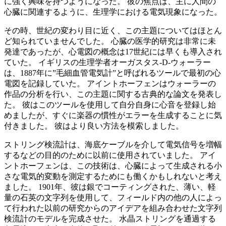
に強く興味を持つようになった。 彼の焦点は、主に人間の
心臓に関連するように、生理学における電気現象になった。
その時、世紀の変わり目に近く、この主題についてはほとん
ど知られていませんでした。 心臓の医学的研究は非常に未
発達であったが、心電図の概念は17世紀には早くも導入され
ていた。 イギリスの生理学者オーガスタス-D-ウォーラー
は、1887年に”毛細血管電気計”と呼ばれるツールで最初の心
電図を記録していた。 アイントホーフェンはウォーラーの
作品の分析を行い、この主題に関する古典的な論文を発表し
た。 彼はこのツールを使用して自分自身に心音を登録し始
めましたが、すぐに楽器の慣性がエラーを生成することに気
付きました。 彼はより良い方法を模索しました。
ストリング検流計は、海底ケーブルを介して電気信号を増幅
するなどの目的のために以前に使用されていました。 アイ
ントホーフェンは、この技術は、心臓によって生成される小
さな電気的変動を測定するためにも働くかもしれないと考え
ました。 1901年、彼は銀でコーティングされた、薄い、軽
量の石英の文字列を使用して、フィールド内の他の人によっ
て行われた以前の研究からのアイデアを組み合わせた文字列
検流計のモデルを完成させた。 水晶ストリングを通過する