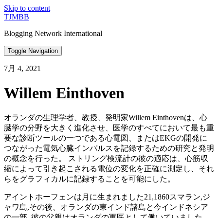
Skip to content
TJMBB
Blogging Network International
Toggle Navigation
7月 4, 2021
Willem Einthoven
オランダの生理学者、教授、発明家Willem Einthovenは、心
臓学の分野を大きく進化させ、医学のすべてにおいて最も重
要な診断ツールの一つである心電図、またはEKGの開発に
つながった電気心臓インパルスを記録するための研究と発明
の概念を行った。 ストリング検流計の彼の適応は、心筋収
縮によって引き起こされる電位の変化を正確に測定し、それ
らをグラフィカルに記録することを可能にした。
アイントホーフェンは月に生まれました21,1860スマラン,ジ
ャワ島,その後、オランダの東インド諸島と今インドネシア
の一部. 彼の父親はオランダの軍医として働いていました。