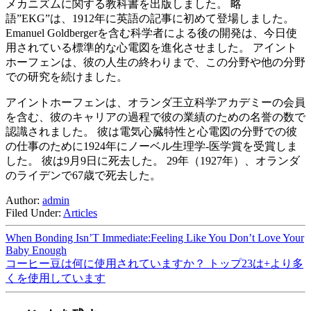
メカニズムに関する教科書を出版しました。 略
語”EKG”は、1912年に英語の記事に初めて登場しました。
Emanuel Goldbergerを含む科学者による後の開発は、今日使
用されている標準的な心電図を進化させました。 アイント
ホーフェンは、彼の人生の終わりまで、この分野や他の分野
での研究を続けました。
アイントホーフェンは、オランダ王立科学アカデミーの会員
を含む、彼のキャリアの過程で彼の業績のための名誉の数で
認識されました。 彼は電気心臓特性と心電図の分野での彼
の仕事のために1924年にノーベル生理学-医学賞を受賞しま
した。 彼は9月9日に死去した。 29年（1927年）、オランダ
のライデンで67歳で死去した。
Author:
admin
Filed Under:
Articles
When Bonding Isn’T Immediate:Feeling Like You Don’t Love Your
Baby Enough
コーヒー豆は何に使用されていますか？ トップ23は+より多
くを使用しています