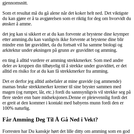
gjennomsnitt.
Som et resultat må du gå alene når det koker helt ned. Det viktigste
du kan gjøre er å ta avgjørelsen som er riktig for deg om hvorvidt du
ønsker å amme.
det jeg kan si sikkert er at du kan forvente at brystene dine krymper
etter amming.du kan vanligvis ikke forvente at brystene dine blir
mindre enn før graviditet, da du fortsatt vil ha samme biologi og
arkitektur under økningen på grunn av graviditet og amming.
en ting å alltid vurdere er amming strekkmerker. Som med andre
deler av kroppen din tilbøyelig til å strekke under graviditet, er det
alltid en risiko for at du kan få strekkmerker fra amming.
Det er derfor jeg alltid anbefaler at mine gravide (og ammende)
mamas bruke strekkmerker kremer til sine bryster sammen med
magen (og rumper, lår, etc.) fordi du sannsynligvis vil strekke seg på
flere steder enn bare midseksjonen.Denne er pleievennlig fordi det
er greit at den kommer i kontakt med babyens munn fordi den er
100% naturlig.
Får Amming Deg Til Å Gå Ned i Vekt?
Forresten har Du kanskje hørt det lille ditty om amming som en god