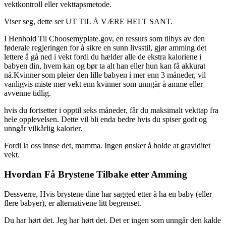
vektkontroll eller vekttapsmetode.
Viser seg, dette ser UT TIL Å VÆRE HELT SANT.
I Henhold Til Choosemyplate.gov, en ressurs som tilbys av den
føderale regjeringen for å sikre en sunn livsstil, gjør amming det
lettere å gå ned i vekt fordi du hælder alle de ekstra kaloriene i
babyen din, hvem kan og bør ta alt han eller hun kan få akkurat
nå.Kvinner som pleier den lille babyen i mer enn 3 måneder, vil
vanligvis miste mer vekt enn kvinner som unngår å amme eller
avvenne tidlig.
hvis du fortsetter i opptil seks måneder, får du maksimalt vekttap fra
hele opplevelsen. Dette vil bli enda bedre hvis du spiser godt og
unngår vilkårlig kalorier.
Fordi la oss innse det, mamma. Ingen ønsker å holde at graviditet
vekt.
Hvordan Få Brystene Tilbake etter Amming
Dessverre, Hvis brystene dine har sagged etter å ha en baby (eller
flere babyer), er alternativene litt begrenset.
Du har hørt det. Jeg har hørt det. Det er ingen som unngår den kalde