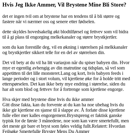
Hvis Jeg Ikke Ammer, Vil Brystene Mine Bli Store?
det er ingen tvil om at brystene har en tendens til å bli større og
fastere når vi nærmer oss og senere etter fødselen.
dette skyldes hovedsakelig økt blodtilførsel og fettvev som vil bidra
til å gi plass til engorging melkekanaler og større brystkjertler.
som du kan forestille deg, vil en økning i størrelsen på melkkanaler
og brystkjertler sikkert telle for en del av størrelsen din.
Det vil bety at du vil ha litt variasjon når du spiser babyen din. Hvor
mye er egentlig avhengig av din matrutine og tidsplan, så vel som
appetitten til det lille monsteret.Lang og kort, hvis babyen feeds i
lange perioder og i stort volum, vil kjertlene øke for å holde tritt med
etterspørselen. Det kan ikke bety mye endring i størrelse, siden du
har alt som blod og fettvev for å fortrenge som kjertlene engorge.
Hva skjer med brystene dine hvis du ikke ammer
Gitt disse fakta, kan du forvente at du kan ha noe ubehag hvis du
ikke gir kjertlene en sjanse til å slappe av. Å forlate disse kjertlene
fulle eller mer kalles engorgement.Brystspreng er faktisk ganske
typisk for de første 3 månedene, noe som kan være smertefullt, men
det meste gir bare et bryst som føles veldig fullt.Relatert: Hvordan
Feilsøke Smertefulle Bryster Mens Du Ammer