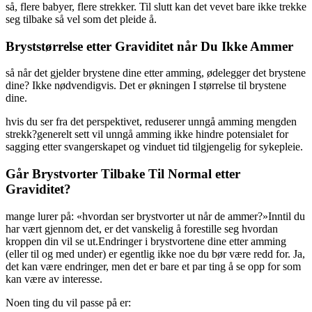
så, flere babyer, flere strekker. Til slutt kan det vevet bare ikke trekke
seg tilbake så vel som det pleide å.
Bryststørrelse etter Graviditet når Du Ikke Ammer
så når det gjelder brystene dine etter amming, ødelegger det brystene
dine? Ikke nødvendigvis. Det er økningen I størrelse til brystene
dine.
hvis du ser fra det perspektivet, reduserer unngå amming mengden
strekk?generelt sett vil unngå amming ikke hindre potensialet for
sagging etter svangerskapet og vinduet tid tilgjengelig for sykepleie.
Går Brystvorter Tilbake Til Normal etter
Graviditet?
mange lurer på: «hvordan ser brystvorter ut når de ammer?»Inntil du
har vært gjennom det, er det vanskelig å forestille seg hvordan
kroppen din vil se ut.Endringer i brystvortene dine etter amming
(eller til og med under) er egentlig ikke noe du bør være redd for. Ja,
det kan være endringer, men det er bare et par ting å se opp for som
kan være av interesse.
Noen ting du vil passe på er: