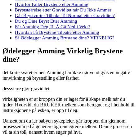
Hvorfor Faller Brystene etter Amming
Bryststørrelse etter Graviditet når Du Ikke Ammer
Går Brystvorter Tilbake Til Normal etter Graviditet?
Du og Dine Bryst Etter Amming
Får Amming Deg Til Å Gå Ned i Vekt?
Hvordan Få Brystene Tilbake etter Amming
Så Ødelegger Amming Brystene dine? VIRKELIG?
Ødelegger Amming Virkelig Brystene
dine?
det korte svaret er nei. Amming har ikke nødvendigvis en negativ
innvirkning på bryststilling eller fasthet.
dessverre gjør graviditet.
virkeligheten er at kroppen din er laget for å skape melk når du
føder. Hvorvidt du BRUKER melken som beregnet og i henhold til
instruksjonene på esken, er opp til deg.
Uansett om du lar babyen sykepleier, går kroppen din gjennom
prosessen med å generere og reintegrere melken. Denne prosessen
vil ta sin toll, uansett hvem suger på hva.