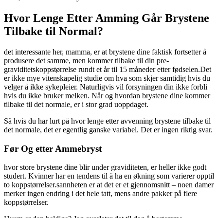
Hvor Lenge Etter Amming Går Brystene
Tilbake til Normal?
det interessante her, mamma, er at brystene dine faktisk fortsetter å
produsere det samme, men kommer tilbake til din pre-
graviditetskoppstørrelse rundt et år til 15 måneder etter fødselen.Det
er ikke mye vitenskapelig studie om hva som skjer samtidig hvis du
velger å ikke sykepleier. Naturligvis vil forsyningen din ikke forbli
hvis du ikke bruker melken. Når og hvordan brystene dine kommer
tilbake til det normale, er i stor grad uoppdaget.
Så hvis du har lurt på hvor lenge etter avvenning brystene tilbake til
det normale, det er egentlig ganske variabel. Det er ingen riktig svar.
Før Og etter Ammebryst
hvor store brystene dine blir under graviditeten, er heller ikke godt
studert. Kvinner har en tendens til å ha en økning som varierer opptil
to koppstørrelser.sannheten er at det er et gjennomsnitt – noen damer
merker ingen endring i det hele tatt, mens andre pakker på flere
koppstørrelser.