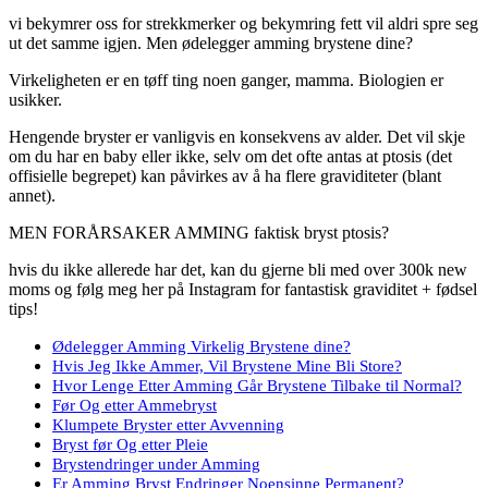
vi bekymrer oss for strekkmerker og bekymring fett vil aldri spre seg
ut det samme igjen. Men ødelegger amming brystene dine?
Virkeligheten er en tøff ting noen ganger, mamma. Biologien er
usikker.
Hengende bryster er vanligvis en konsekvens av alder. Det vil skje
om du har en baby eller ikke, selv om det ofte antas at ptosis (det
offisielle begrepet) kan påvirkes av å ha flere graviditeter (blant
annet).
MEN FORÅRSAKER AMMING faktisk bryst ptosis?
hvis du ikke allerede har det, kan du gjerne bli med over 300k new
moms og følg meg her på Instagram for fantastisk graviditet + fødsel
tips!
Ødelegger Amming Virkelig Brystene dine?
Hvis Jeg Ikke Ammer, Vil Brystene Mine Bli Store?
Hvor Lenge Etter Amming Går Brystene Tilbake til Normal?
Før Og etter Ammebryst
Klumpete Bryster etter Avvenning
Bryst før Og etter Pleie
Brystendringer under Amming
Er Amming Bryst Endringer Noensinne Permanent?