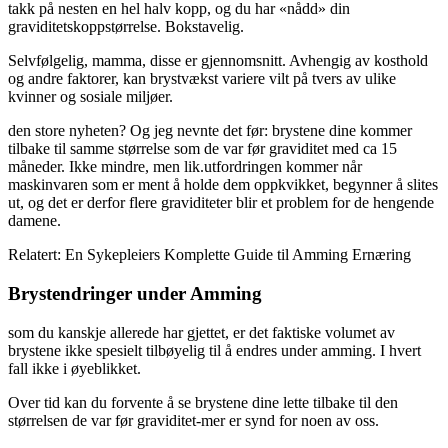
takk på nesten en hel halv kopp, og du har «nådd» din
graviditetskoppstørrelse. Bokstavelig.
Selvfølgelig, mamma, disse er gjennomsnitt. Avhengig av kosthold
og andre faktorer, kan brystvækst variere vilt på tvers av ulike
kvinner og sosiale miljøer.
den store nyheten? Og jeg nevnte det før: brystene dine kommer
tilbake til samme størrelse som de var før graviditet med ca 15
måneder. Ikke mindre, men lik.utfordringen kommer når
maskinvaren som er ment å holde dem oppkvikket, begynner å slites
ut, og det er derfor flere graviditeter blir et problem for de hengende
damene.
Relatert: En Sykepleiers Komplette Guide til Amming Ernæring
Brystendringer under Amming
som du kanskje allerede har gjettet, er det faktiske volumet av
brystene ikke spesielt tilbøyelig til å endres under amming. I hvert
fall ikke i øyeblikket.
Over tid kan du forvente å se brystene dine lette tilbake til den
størrelsen de var før graviditet-mer er synd for noen av oss.