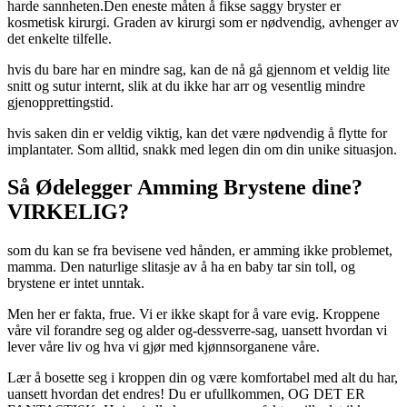
harde sannheten.Den eneste måten å fikse saggy bryster er
kosmetisk kirurgi. Graden av kirurgi som er nødvendig, avhenger av
det enkelte tilfelle.
hvis du bare har en mindre sag, kan de nå gå gjennom et veldig lite
snitt og sutur internt, slik at du ikke har arr og vesentlig mindre
gjenopprettingstid.
hvis saken din er veldig viktig, kan det være nødvendig å flytte for
implantater. Som alltid, snakk med legen din om din unike situasjon.
Så Ødelegger Amming Brystene dine?
VIRKELIG?
som du kan se fra bevisene ved hånden, er amming ikke problemet,
mamma. Den naturlige slitasje av å ha en baby tar sin toll, og
brystene er intet unntak.
Men her er fakta, frue. Vi er ikke skapt for å vare evig. Kroppene
våre vil forandre seg og alder og-dessverre-sag, uansett hvordan vi
lever våre liv og hva vi gjør med kjønnsorganene våre.
Lær å bosette seg i kroppen din og være komfortabel med alt du har,
uansett hvordan det endres! Du er ufullkommen, OG DET ER