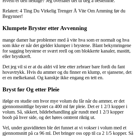
Hvem er den heldige? Jeg overlater det til deg å bestemme.
Relatert: 4 Ting Du Virkelig Trenger Å Vite Om Amming før du
Begynner!
Klumpete Bryster etter Avvenning
mange damer har problemer med å vite hva som er normalt og hva
som ikke er når det gjelder klumper i brystene. Blant bekymringene
for sagging brystene er svært reell og om blokkerte kanaler, mastitt,
eller brystkreft.
Det jeg vil si er at du aldri vil lete etter zebraer bare fordi du fant
hovavtrykk. Hvis du ammer og du finner en klump, er sjansene, det
er en melkekanal. Og kanskje ikke engang en tett en.
Bryst før Og etter Pleie
ifølge en studie om hvor mye volum du får når du ammer, er det
gjennomsnittlige brystet ca 400 ml før pleie. Det er 1 2/3 kopper i
volum. Så, sikkert, bildebehandling går rundt med 1 2/3 kopper
boob på hver side, og det høres omtrent riktig ut.
Vel, under graviditeten ble det funnet at vi vokser i volum med et
gjennomsnitt på ca 96 ml. Det bringer oss opp til ca 2 1/5 kopper. Så