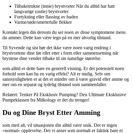
Tilbaketrukne (innie) brystvorter Når du alltid har hatt
langvarige (outie) brystvorter
Fortykning eller flassing av huden
Varme/røde/smertefulle flekker
Kontakt legen din dersom du ser noen av disse symptomene mens
du ammer. Dette kan være tegn på en mer alvorlig tilstand.
Til Syvende og sist bør det ikke være noen varig endring i
brystvortene dine før eller etter i form eller sammensetning når
brystene dine vender tilbake til sin naturlige størrelse.
som alltid er dette bare en generell visning. Er det potensielt noen
forhold som kan ha en varig effekt? Alt er mulig. Selv om
sannsynligheten er at det er mindre om å være gravid eller amme og
mer om en separat og tydelig tilstand som sammenfaller.
Relatert: Tenker På Eksklusiv Pumping? Den Ultimate Eksklusive
Pumpeklassen fra Milkology er det du trenger!
Du og Dine Bryst Etter Amming
som med alt, vil situasjonen din alltid være unik. Det er ingen
«normal» opplevelse. Det vi anser som normalt er faktisk bare et