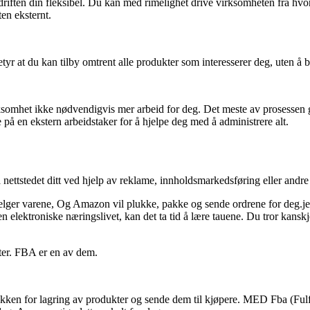
driften din fleksibel. Du kan med rimelighet drive virksomheten fra hvor
en eksternt.
yr at du kan tilby omtrent alle produkter som interesserer deg, uten å 
irksomhet ikke nødvendigvis mer arbeid for deg. Det meste av prosessen 
 på en ekstern arbeidstaker for å hjelpe deg med å administrere alt.
 nettstedet ditt ved hjelp av reklame, innholdsmarkedsføring eller andre s
varene, Og Amazon vil plukke, pakke og sende ordrene for deg.jeg tror 
 elektroniske næringslivet, kan det ta tid å lære tauene. Du tror kanskj
ster. FBA er en av dem.
tikken for lagring av produkter og sende dem til kjøpere. MED Fba (Fu