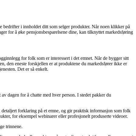
dre bedrifter i innholdet ditt som selger produkter. Når noen klikker på
 penger for å øke pensjonsbesparelsene dine, kan tilknyttet markedsføring
gginnlegg for folk som er interessert i det emnet. Når de bygger sitt
llen, den eneste forskjellen er at produktene du markedsfører ikke er
jenesten. Det er så enkelt.
t av dagen for å chatte med hver person. I stedet pakker du
detaljert forklaring på et emne, og gir praktisk informasjon som folk
ukter, for eksempel webinarer eller profesjonelt produserte videoer.
ige trinnene.