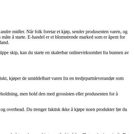
andre midler. Når folk foretar et kjøp, sender produsenten varen, og
in måte å starte. E-handel er et blomstrende marked som er åpent for
land.
 slippe skip, kan du starte en skalerbar onlinevirksomhet fra bunnen av
dukt, kjøper de umiddelbart varen fra en tredjepartsleverandør som
eholdning, men hold den med grossisten eller produsenten for å
l og overhead. Du trenger faktisk ikke å kjøpe noen produkter før du