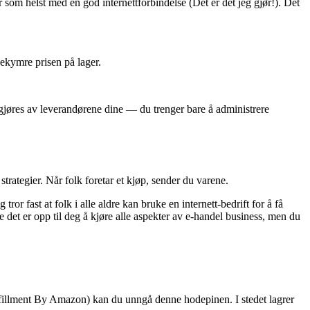
 som helst med en god internettforbindelse (Det er det jeg gjør!). Det
bekymre prisen på lager.
gjøres av leverandørene dine — du trenger bare å administrere
trategier. Når folk foretar et kjøp, sender du varene.
fast at folk i alle aldre kan bruke en internett-bedrift for å få
e det er opp til deg å kjøre alle aspekter av e-handel business, men du
lfillment By Amazon) kan du unngå denne hodepinen. I stedet lagrer