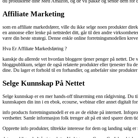
du produktene dine Med Amazon, og de vil pakke og sende dem for de
Affiliate Marketing
som en affiliate markedsfører, ville du ikke selge noen produkter direkte
en annonse eller lenke på nettstedet ditt, går til den andre virksomhete
være din beste strategi. Denne enkle online forretningsmodellen krever
Hva Er Affiliate Markedsføring ?
kanskje du allerede vet hvordan bloggere tjener penger på nettet. De ve
bloggpublikum, selger de også relaterte produkter eller tjenester fra d
dine. Du lager et forhold til en forhandler, og anbefaler sine produkter 
Selge Kunnskap På Nettet
Selge kunnskap er en mer hands-off tilnærming enn rådgivning. Du tilby
kunnskapen din inn i en ebok, ecourse, webinar eller annet digitalt fo
info products forretningsmodell er en av de eldste på internett. Infop
verdsetter. Samle informasjon folk trenger alt på ett sted sparer dem 
Opprette info produkter, tiltrekke interesse for dem og landing salg er 