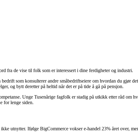
d fra de vise til folk som er interessert i dine ferdigheter og industri.
en bedrift som konsulterer andre småbedriftseiere om hvordan du gjør de
, og bytt deretter på heltid når det er på tide å gå på pensjon.
 kompetanse. Unge Tusenårige fagfolk er stadig på utkikk etter råd om hv
e for lenge siden.
r ikke utnytter. Ifølge BigCommerce vokser e-handel 23% året over, men