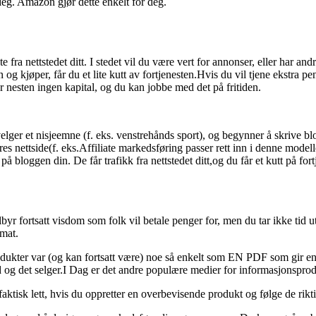
g. Amazon gjør dette enkelt for deg.
 fra nettstedet ditt. I stedet vil du være vert for annonser, eller har an
n og kjøper, får du et lite kutt av fortjenesten.Hvis du vil tjene ekstra
 nesten ingen kapital, og du kan jobbe med det på fritiden.
lger et nisjeemne (f. eks. venstrehånds sport), og begynner å skrive blo
eres nettside(f. eks.Affiliate markedsføring passer rett inn i denne mode
på bloggen din. De får trafikk fra nettstedet ditt,og du får et kutt på fort
r fortsatt visdom som folk vil betale penger for, men du tar ikke tid u
rmat.
rodukter var (og kan fortsatt være) noe så enkelt som EN PDF som gir en 
tid og det selger.I Dag er det andre populære medier for informasjonsprod
faktisk lett, hvis du oppretter en overbevisende produkt og følge de rikt