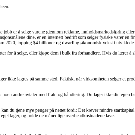
deen:
ste jobb er å selge varene gjennom reklame, innholdsmarkedsføring eller 
ensjonsmålene dine, er en internett-bedrift som selger fysiske varer en f
nnom 2020, topping $4 billioner og dwarfing økonomisk vekst i utviklede 
kter for å selge, eller kjøpe dem i bulk fra forhandlere. Hvis du lærer å
ger ikke lagres på samme sted. Faktisk, når virksomheten selger et pro
s noen andre avtaler med frakt og håndtering. Du lager ikke din egen b
kan du tjene mye penger på nettet fordi: Det krever mindre startkapita
itt eget lager, og holde de månedlige overheadkostnadene lave.