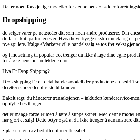
Det er noen forskjellige modeller for denne pensjonsalder forretningsi
Dropshipping
du selger varer på nettstedet ditt som noen andre produserte. Din ene
du får et kutt på fortjenesten.Hvis du vil bygge ekstra inntekt og nå p
nye spillere. Ifølge eMarketer vil e-handelssalg se tosifret vekst gje
og i motsetning til popular tro, trenger du ikke å lage dine egne produ
for å øke pensjonsinntektene dine.
Hva Er Drop Shipping?
Drop shipping Er en detaljhandelsmodell der produktene en bedrift sel
deretter sender den direkte til kunden.
Enkelt sagt, du håndterer transaksjonen – inkludert kundeservice-men
oppfylle bestillinger.
det er mange fordeler med å lære å slippe skipet. Med denne modellen 
har gjort et salg! Dette betyr også at du ikke trenger å administrere d
• plasseringen av bedriften din er fleksibel