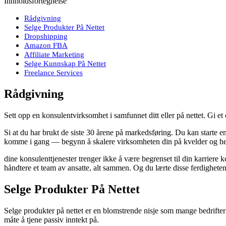
Innholdsfortegnelse
Rådgivning
Selge Produkter På Nettet
Dropshipping
Amazon FBA
Affiliate Marketing
Selge Kunnskap På Nettet
Freelance Services
Rådgivning
Sett opp en konsulentvirksomhet i samfunnet ditt eller på nettet. Gi et or
Si at du har brukt de siste 30 årene på markedsføring. Du kan starte 
komme i gang — begynn å skalere virksomheten din på kvelder og helger
dine konsulenttjenester trenger ikke å være begrenset til din karriere
håndtere et team av ansatte, alt sammen. Og du lærte disse ferdigheten
Selge Produkter På Nettet
Selge produkter på nettet er en blomstrende nisje som mange bedrifte
måte å tjene passiv inntekt på.