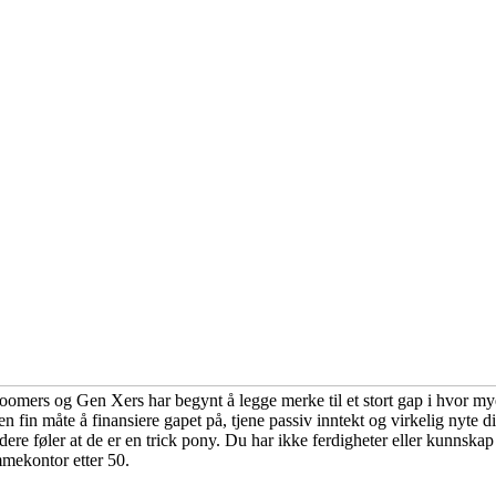
oomers og Gen Xers har begynt å legge merke til et stort gap i hvor my
r en fin måte å finansiere gapet på, tjene passiv inntekt og virkelig nyte
re føler at de er en trick pony. Du har ikke ferdigheter eller kunnskap ti
mmekontor etter 50.