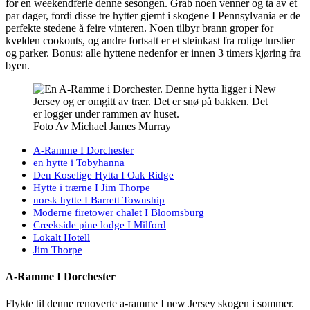
for en weekendferie denne sesongen. Grab noen venner og ta av et
par dager, fordi disse tre hytter gjemt i skogene I Pennsylvania er de
perfekte stedene å feire vinteren. Noen tilbyr brann groper for
kvelden cookouts, og andre fortsatt er et steinkast fra rolige turstier
og parker. Bonus: alle hyttene nedenfor er innen 3 timers kjøring fra
byen.
Foto Av Michael James Murray
A-Ramme I Dorchester
en hytte i Tobyhanna
Den Koselige Hytta I Oak Ridge
Hytte i trærne I Jim Thorpe
norsk hytte I Barrett Township
Moderne firetower chalet I Bloomsburg
Creekside pine lodge I Milford
Lokalt Hotell
Jim Thorpe
A-Ramme I Dorchester
Flykte til denne renoverte a-ramme I new Jersey skogen i sommer.