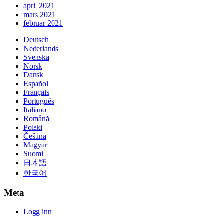
april 2021
mars 2021
februar 2021
Deutsch
Nederlands
Svenska
Norsk
Dansk
Español
Français
Português
Italiano
Română
Polski
Čeština
Magyar
Suomi
日本語
한국어
Meta
Logg inn