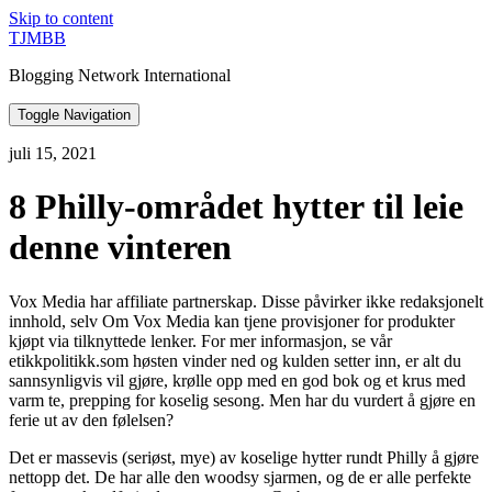
Skip to content
TJMBB
Blogging Network International
Toggle Navigation
juli 15, 2021
8 Philly-området hytter til leie
denne vinteren
Vox Media har affiliate partnerskap. Disse påvirker ikke redaksjonelt
innhold, selv Om Vox Media kan tjene provisjoner for produkter
kjøpt via tilknyttede lenker. For mer informasjon, se vår
etikkpolitikk.som høsten vinder ned og kulden setter inn, er alt du
sannsynligvis vil gjøre, krølle opp med en god bok og et krus med
varm te, prepping for koselig sesong. Men har du vurdert å gjøre en
ferie ut av den følelsen?
Det er massevis (seriøst, mye) av koselige hytter rundt Philly å gjøre
nettopp det. De har alle den woodsy sjarmen, og de er alle perfekte