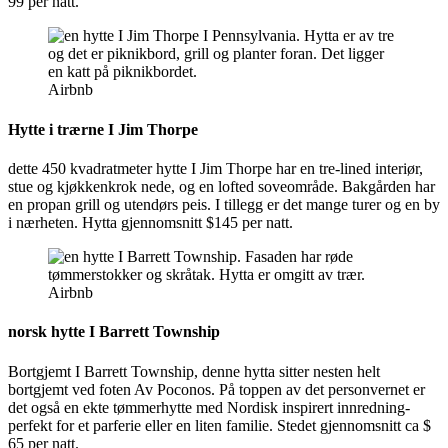
99 per natt.
Airbnb
Hytte i trærne I Jim Thorpe
dette 450 kvadratmeter hytte I Jim Thorpe har en tre-lined interiør,
stue og kjøkkenkrok nede, og en lofted soveområde. Bakgården har
en propan grill og utendørs peis. I tillegg er det mange turer og en by
i nærheten. Hytta gjennomsnitt $145 per natt.
Airbnb
norsk hytte I Barrett Township
Bortgjemt I Barrett Township, denne hytta sitter nesten helt
bortgjemt ved foten Av Poconos. På toppen av det personvernet er
det også en ekte tømmerhytte med Nordisk inspirert innredning-
perfekt for et parferie eller en liten familie. Stedet gjennomsnitt ca $
65 per natt.