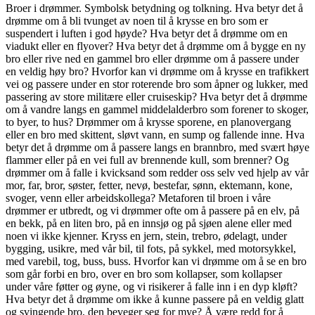
Broer i drømmer. Symbolsk betydning og tolkning. Hva betyr det å
drømme om å bli tvunget av noen til å krysse en bro som er
suspendert i luften i god høyde? Hva betyr det å drømme om en
viadukt eller en flyover? Hva betyr det å drømme om å bygge en ny
bro eller rive ned en gammel bro eller drømme om å passere under
en veldig høy bro? Hvorfor kan vi drømme om å krysse en trafikkert
vei og passere under en stor roterende bro som åpner og lukker, med
passering av store militære eller cruiseskip? Hva betyr det å drømme
om å vandre langs en gammel middelalderbro som forener to skoger,
to byer, to hus? Drømmer om å krysse sporene, en planovergang
eller en bro med skittent, sløvt vann, en sump og fallende inne. Hva
betyr det å drømme om å passere langs en brannbro, med svært høye
flammer eller på en vei full av brennende kull, som brenner? Og
drømmer om å falle i kvicksand som redder oss selv ved hjelp av vår
mor, far, bror, søster, fetter, nevø, bestefar, sønn, ektemann, kone,
svoger, venn eller arbeidskollega? Metaforen til broen i våre
drømmer er utbredt, og vi drømmer ofte om å passere på en elv, på
en bekk, på en liten bro, på en innsjø og på sjøen alene eller med
noen vi ikke kjenner. Kryss en jern, stein, trebro, ødelagt, under
bygging, usikre, med vår bil, til fots, på sykkel, med motorsykkel,
med varebil, tog, buss, buss. Hvorfor kan vi drømme om å se en bro
som går forbi en bro, over en bro som kollapser, som kollapser
under våre føtter og øyne, og vi risikerer å falle inn i en dyp kløft?
Hva betyr det å drømme om ikke å kunne passere på en veldig glatt
og svingende bro, den beveger seg for mye? Å være redd for å