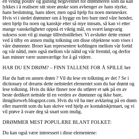
en veldig positiv og gunstig begivenhet for drømmeren som da kan
lykkes i å realisere sitt store ønske som avhenger av hans styrke,
hans beslutning, hans ideer, men også hjelp fra noen mennesker.
Hvis vi i stedet drømmer om å bygge en bro bare med våre hender,
uten hjelp fra noen og kanskje etter så mye innsats, så kan vi etter
mange vanskeligheter oppnå et viktig mål, en svært langvarig
suksess som vil gi mange tilfredsstillelser. Vi avslutter dette emnet
ved å tilby en annen mulig tolkning om disse objektene som vises i
våre drømmer. Broer kan representere koblingen mellom vår fortid
og vår nåtid, men også mellom vår nåtid og vår fremtid, og derfor
kan minner være uunnværlige for å gå videre.
HAR DU EN DRØM? – FINN TALLENE FOR Å SPILLE her
Har du hatt en annen drøm ? Vil du lese en tolkning av det ? Se i
dictionary of dreams dette nettstedet elementet som du har drømt og
lese tolkning. Hvis du ikke finner noe du utfører et søk på en av
beste dedikert nettside til en verden av drømmer og ikke bare,
ilmigliorweb.blogspot.com. Hvis du vil ha mer avklaring på en drøm
eller mareritt som du kan skrive ved hjelp av kontaktskjemaet, og vi
vil prøve å svare deg så snart som mulig.
DRØMMER MEST POPULÆRE BLANT FOLKET:
Du kan også være interessert i disse elementene: