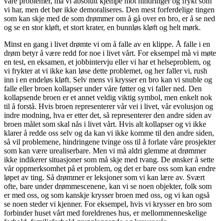
våre problemer, må vi absolutt kjempe mot hindringer og frykt som
vi har, men det bør ikke demoraliseres. Den mest forferdelige tingen
som kan skje med de som drømmer om å gå over en bro, er å se ned
og se en stor kløft, et stort krater, en bunnløs kløft og helt mørk.
Minst en gang i livet drømte vi om å falle av en klippe. Å falle i en
drøm betyr å være redd for noe i livet vårt. For eksempel må vi møte
en test, en eksamen, et jobbintervju eller vi har et helseproblem, og
vi frykter at vi ikke kan løse dette problemet, og her faller vi, rush
inn i en endeløs kløft. Selv mens vi krysser en bro kan vi snuble og
falle eller broen kollapser under våre føtter og vi faller ned. Den
kollapsende broen er et annet veldig viktig symbol, men enkelt nok
til å forstå. Hvis broen representerer vår vei i livet, vår evolusjon og
indre modning, hva er etter det, så representerer den andre siden av
broen målet som skal nås i livet vårt. Hvis alt kollapser og vi ikke
klarer å redde oss selv og da kan vi ikke komme til den andre siden,
så vil problemene, hindringene tvinge oss til å forlate våre prosjekter
som kan være urealiserbare. Men vi må aldri glemme at drømmer
ikke indikerer situasjoner som må skje med tvang. De ønsker å sette
vår oppmerksomhet på et problem, og det er bare oss som kan endre
løpet av ting. Så drømmer er leksjoner som vi kan lære av. Svært
ofte, bare under drømmescenene, kan vi se noen objekter, folk som
er med oss, og som kanskje krysser broen med oss, og vi kan også
se noen steder vi kjenner. For eksempel, hvis vi krysser en bro som
forbinder huset vårt med foreldrenes hus, er mellommenneskelige