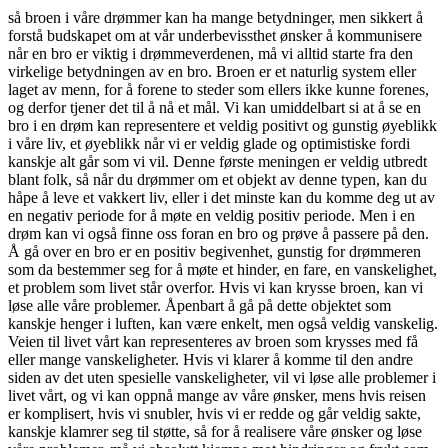
så broen i våre drømmer kan ha mange betydninger, men sikkert å
forstå budskapet om at vår underbevissthet ønsker å kommunisere
når en bro er viktig i drømmeverdenen, må vi alltid starte fra den
virkelige betydningen av en bro. Broen er et naturlig system eller
laget av menn, for å forene to steder som ellers ikke kunne forenes,
og derfor tjener det til å nå et mål. Vi kan umiddelbart si at å se en
bro i en drøm kan representere et veldig positivt og gunstig øyeblikk
i våre liv, et øyeblikk når vi er veldig glade og optimistiske fordi
kanskje alt går som vi vil. Denne første meningen er veldig utbredt
blant folk, så når du drømmer om et objekt av denne typen, kan du
håpe å leve et vakkert liv, eller i det minste kan du komme deg ut av
en negativ periode for å møte en veldig positiv periode. Men i en
drøm kan vi også finne oss foran en bro og prøve å passere på den.
Å gå over en bro er en positiv begivenhet, gunstig for drømmeren
som da bestemmer seg for å møte et hinder, en fare, en vanskelighet,
et problem som livet står overfor. Hvis vi kan krysse broen, kan vi
løse alle våre problemer. Åpenbart å gå på dette objektet som
kanskje henger i luften, kan være enkelt, men også veldig vanskelig.
Veien til livet vårt kan representeres av broen som krysses med få
eller mange vanskeligheter. Hvis vi klarer å komme til den andre
siden av det uten spesielle vanskeligheter, vil vi løse alle problemer i
livet vårt, og vi kan oppnå mange av våre ønsker, mens hvis reisen
er komplisert, hvis vi snubler, hvis vi er redde og går veldig sakte,
kanskje klamrer seg til støtte, så for å realisere våre ønsker og løse