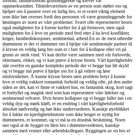
forhold, familieforhold grunnleggende og krever vår
oppmerksomhet. Tilstedeværelsen av en person som støtter oss og
hjelper oss å passere over en farlig bro, er et svært viktig element
som ikke bør overses fordi den personen vil være grunnleggende for
løsningen av noen av våre problemer. Svært ofte representerer broen
også muligheten for å forene krefter for å gå fremover, men også
muligheten for å leve en periode med fred etter å ha levd konflikter,
kriger, familiediskusjoner, sentimental, arbeid.En av de mest utbredte
drømmene er det vi drømmer om å hjelpe vår sentimentale partner til
å krysse en veldig lang bro som er i fare for å kollapse eller vri på
grunn av sterk vind. Vi kan derfor være sammen med vår forlovede,
ektemann, elsker, og vi kan prøve å krysse broen. Vårt kjærlighetsliv
står overfor en ganske kompleks periode der vi begge har litt skyld
og vi begge må prøve å hjelpe oss for å gå videre og løse
misforståelser. Å kunne krysse broen uten problem betyr å kunne
leve et veldig vakkert romantisk forhold og veldig ofte, på den andre
siden av det, kan vi finne et vakkert hus, en fantastisk skog, kort sagt
et fortryllet og magisk sted som kan representere våre følelser og
sentimental velvære. Hvis broen kollapser og vi begge faller inn i en
veldig dyp og mørk kløft, er en endring i vårt kjærlighetsforhold
absolutt nødvendig og bør ikke undervurderes. Kanskje øyeblikket
for å lukke en kjærlighetshistorie som ikke lenger er nyttig for
drømmeren, er kommet, og vi må ta en drastisk beslutning. Noen
sier også at de bygget en liten bro i drømmeverdenen, kanskje
sammen med venner eller arbeidskollegaer. Byggingen av en bro er