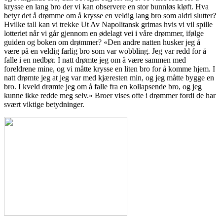
krysse en lang bro der vi kan observere en stor bunnløs kløft. Hva
betyr det å drømme om å krysse en veldig lang bro som aldri slutter?
Hvilke tall kan vi trekke Ut Av Napolitansk grimas hvis vi vil spille
lotteriet når vi går gjennom en ødelagt vei i våre drømmer, ifølge
guiden og boken om drømmer? «Den andre natten husker jeg å
være på en veldig farlig bro som var wobbling. Jeg var redd for å
falle i en nedbør. I natt drømte jeg om å være sammen med
foreldrene mine, og vi måtte krysse en liten bro for å komme hjem. I
natt drømte jeg at jeg var med kjæresten min, og jeg måtte bygge en
bro. I kveld drømte jeg om å falle fra en kollapsende bro, og jeg
kunne ikke redde meg selv.» Broer vises ofte i drømmer fordi de har
svært viktige betydninger.