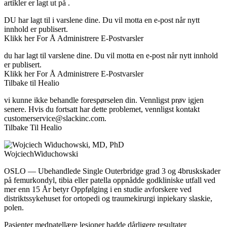
artikler er lagt ut på .
DU har lagt til i varslene dine. Du vil motta en e-post når nytt
innhold er publisert.
Klikk her For Å Administrere E-Postvarsler
du har lagt til varslene dine. Du vil motta en e-post når nytt innhold
er publisert.
Klikk her For Å Administrere E-Postvarsler
Tilbake til Healio
vi kunne ikke behandle forespørselen din. Vennligst prøv igjen
senere. Hvis du fortsatt har dette problemet, vennligst kontakt
customerservice@slackinc.com
.
Tilbake Til Healio
WojciechWiduchowski
OSLO — Ubehandlede Single Outerbridge grad 3 og 4bruskskader
på femurkondyl, tibia eller patella oppnådde godkliniske utfall ved
mer enn 15 År betyr Oppfølging i en studie avforskere ved
distriktssykehuset for ortopedi og traumekirurgi inpiekary slaskie,
polen.
Pasienter medpatellære lesjoner hadde dårligere resultater