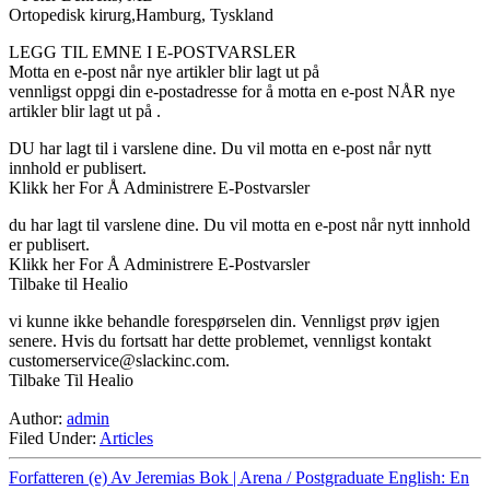
Ortopedisk kirurg,Hamburg, Tyskland
LEGG TIL EMNE I E-POSTVARSLER
Motta en e-post når nye artikler blir lagt ut på
vennligst oppgi din e-postadresse for å motta en e-post NÅR nye
artikler blir lagt ut på .
DU har lagt til i varslene dine. Du vil motta en e-post når nytt
innhold er publisert.
Klikk her For Å Administrere E-Postvarsler
du har lagt til varslene dine. Du vil motta en e-post når nytt innhold
er publisert.
Klikk her For Å Administrere E-Postvarsler
Tilbake til Healio
vi kunne ikke behandle forespørselen din. Vennligst prøv igjen
senere. Hvis du fortsatt har dette problemet, vennligst kontakt
customerservice@slackinc.com
.
Tilbake Til Healio
Author:
admin
Filed Under:
Articles
Forfatteren (e) Av Jeremias Bok | Arena / Postgraduate English: En