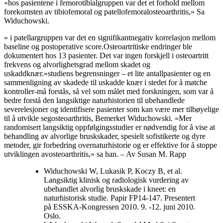
«hos pasientene i femorotibialgruppen var det et forhold mellom
forekomsten av tibiofemoral og patellofemoralosteoarthritis,» Sa
Widuchowski.
» i patellargruppen var det en signifikantnegativ korrelasjon mellom
baseline og postoperative score.Osteoartritiske endringer ble
dokumentert hos 13 pasienter. Det var ingen forskjell i osteoartritt
frekvens og alvorlighetsgrad mellom skadet og
uskaddknær.»studiens begrensninger – et lite antallpasienter og en
sammenligning av skadede til uskadde knær i stedet for å matche
kontroller-må forstås, så vel som målet med forskningen, som var å
bedre forstå den langsiktige naturhistorien til ubehandlede
severelesjoner og identifisere pasienter som kan være mer tilbøyelige
til å utvikle segosteoarthritis, Bemerket Widuchowski. «Mer
randomisert langsiktig oppfølgingsstudier er nødvendig for å vise at
behandling av alvorlige bruskskader, spesielt sofistikerte og dyre
metoder, gir forbedring overnaturhistorie og er effektive for å stoppe
utviklingen avosteoarthritis,» sa han. – Av Susan M. Rapp
Widuchowski W, Lukasik P, Koczy B, et al.
Langsiktig klinisk og radiologisk vurdering av
ubehandlet alvorlig bruskskade i kneet: en
naturhistorisk studie. Papir FP14-147. Presentert
på ESSKA-Kongressen 2010. 9. -12. juni 2010.
Oslo.