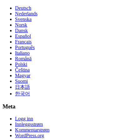
Deutsch
Nederlands
Svenska
Norsk
Dansk
Español
Français
Português
Italiano
Română
Polski
Čeština
Magyar
Suomi
日本語
한국어
Meta
Logg inn
Innleggsstrøm
Kommentarstrøm
WordPress.org