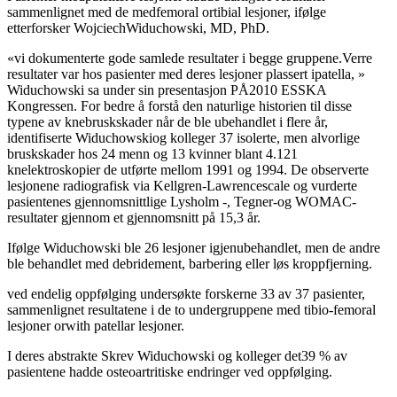
sammenlignet med de medfemoral ortibial lesjoner, ifølge
etterforsker WojciechWiduchowski, MD, PhD.
«vi dokumenterte gode samlede resultater i begge gruppene.Verre
resultater var hos pasienter med deres lesjoner plassert ipatella, »
Widuchowski sa under sin presentasjon PÅ2010 ESSKA
Kongressen. For bedre å forstå den naturlige historien til disse
typene av knebruskskader når de ble ubehandlet i flere år,
identifiserte Widuchowskiog kolleger 37 isolerte, men alvorlige
bruskskader hos 24 menn og 13 kvinner blant 4.121
knelektroskopier de utførte mellom 1991 og 1994. De observerte
lesjonene radiografisk via Kellgren-Lawrencescale og vurderte
pasientenes gjennomsnittlige Lysholm -, Tegner-og WOMAC-
resultater gjennom et gjennomsnitt på 15,3 år.
Ifølge Widuchowski ble 26 lesjoner igjenubehandlet, men de andre
ble behandlet med debridement, barbering eller løs kroppfjerning.
ved endelig oppfølging undersøkte forskerne 33 av 37 pasienter,
sammenlignet resultatene i de to undergruppene med tibio-femoral
lesjoner orwith patellar lesjoner.
I deres abstrakte Skrev Widuchowski og kolleger det39 % av
pasientene hadde osteoartritiske endringer ved oppfølging.