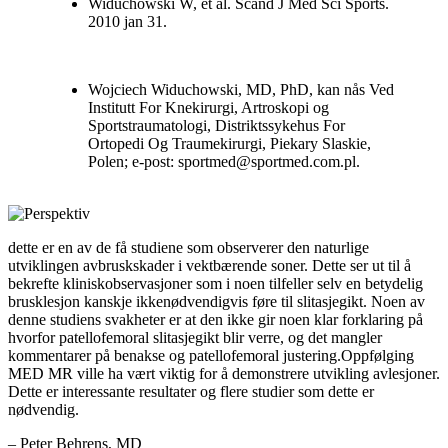
Widuchowski W, et al. Scand J Med Sci Sports.
2010 jan 31.
Wojciech Widuchowski, MD, PhD, kan nås Ved
Institutt For Knekirurgi, Artroskopi og
Sportstraumatologi, Distriktssykehus For
Ortopedi Og Traumekirurgi, Piekary Slaskie,
Polen; e-post:
sportmed@sportmed.com.pl
.
dette er en av de få studiene som observerer den naturlige
utviklingen avbruskskader i vektbærende soner. Dette ser ut til å
bekrefte kliniskobservasjoner som i noen tilfeller selv en betydelig
brusklesjon kanskje ikkenødvendigvis føre til slitasjegikt. Noen av
denne studiens svakheter er at den ikke gir noen klar forklaring på
hvorfor patellofemoral slitasjegikt blir verre, og det mangler
kommentarer på benakse og patellofemoral justering.Oppfølging
MED MR ville ha vært viktig for å demonstrere utvikling avlesjoner.
Dette er interessante resultater og flere studier som dette er
nødvendig.
– Peter Behrens, MD