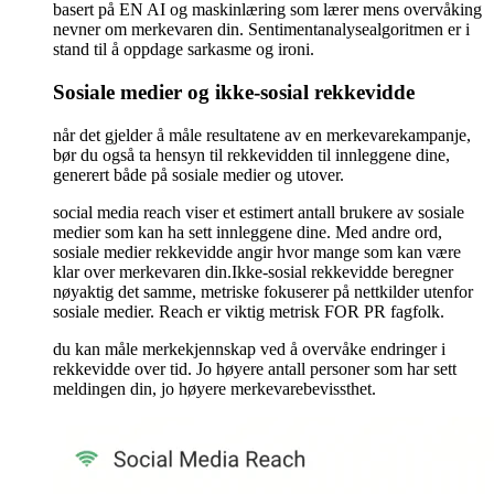
basert på EN AI og maskinlæring som lærer mens overvåking
nevner om merkevaren din. Sentimentanalysealgoritmen er i
stand til å oppdage sarkasme og ironi.
Sosiale medier og ikke-sosial rekkevidde
når det gjelder å måle resultatene av en merkevarekampanje,
bør du også ta hensyn til rekkevidden til innleggene dine,
generert både på sosiale medier og utover.
social media reach viser et estimert antall brukere av sosiale
medier som kan ha sett innleggene dine. Med andre ord,
sosiale medier rekkevidde angir hvor mange som kan være
klar over merkevaren din.Ikke-sosial rekkevidde beregner
nøyaktig det samme, metriske fokuserer på nettkilder utenfor
sosiale medier. Reach er viktig metrisk FOR PR fagfolk.
du kan måle merkekjennskap ved å overvåke endringer i
rekkevidde over tid. Jo høyere antall personer som har sett
meldingen din, jo høyere merkevarebevissthet.