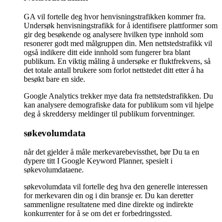
GA vil fortelle deg hvor henvisningstrafikken kommer fra.
Undersøk henvisningstrafikk for å identifisere plattformer som
gir deg besøkende og analysere hvilken type innhold som
resonerer godt med målgruppen din. Men nettstedstrafikk vil
også indikere ditt eide innhold som fungerer bra blant
publikum. En viktig måling å undersøke er fluktfrekvens, så
det totale antall brukere som forlot nettstedet ditt etter å ha
besøkt bare en side.
Google Analytics trekker mye data fra nettstedstrafikken. Du
kan analysere demografiske data for publikum som vil hjelpe
deg å skreddersy meldinger til publikum forventninger.
søkevolumdata
når det gjelder å måle merkevarebevissthet, bør Du ta en
dypere titt I Google Keyword Planner, spesielt i
søkevolumdataene.
søkevolumdata vil fortelle deg hva den generelle interessen
for merkevaren din og i din bransje er. Du kan deretter
sammenligne resultatene med dine direkte og indirekte
konkurrenter for å se om det er forbedringssted.