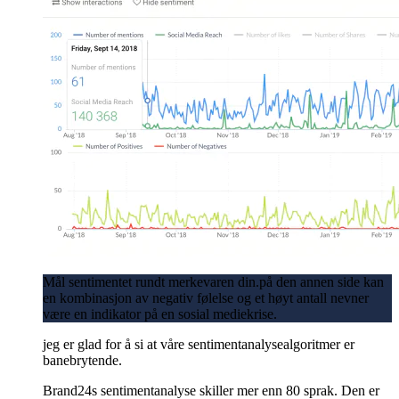
Mål sentimentet rundt merkevaren din.på den annen side kan
en kombinasjon av negativ følelse og et høyt antall nevner
være en indikator på en sosial mediekrise.
jeg er glad for å si at våre sentimentanalysealgoritmer er
banebrytende.
Brand24s sentimentanalyse skiller mer enn 80 sprak. Den er