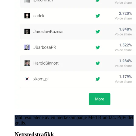
Mål resultatene av en merkekampanje Med Brand24. Prøv det
gratis.
Nettstedstrafikk