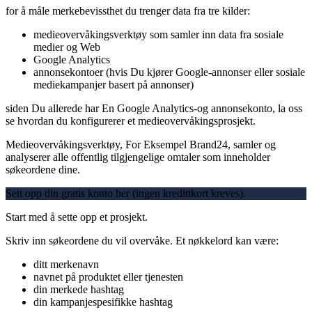
for å måle merkebevissthet du trenger data fra tre kilder:
medieovervåkingsverktøy som samler inn data fra sosiale
medier og Web
Google Analytics
annonsekontoer (hvis Du kjører Google-annonser eller sosiale
mediekampanjer basert på annonser)
siden Du allerede har En Google Analytics-og annonsekonto, la oss
se hvordan du konfigurerer et medieovervåkingsprosjekt.
Medieovervåkingsverktøy, For Eksempel Brand24, samler og
analyserer alle offentlig tilgjengelige omtaler som inneholder
søkeordene dine.
Sett opp din gratis konto her (ingen kredittkort kreves).
Start med å sette opp et prosjekt.
Skriv inn søkeordene du vil overvåke. Et nøkkelord kan være:
ditt merkenavn
navnet på produktet eller tjenesten
din merkede hashtag
din kampanjespesifikke hashtag