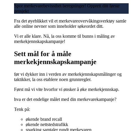
Spor merkevarebevissthet beregninger! Opprett ditt første
prosjekt
Fra det øyeblikket vil et merkevareovervåkingsverktøy samle
alle online nevner som inneholder søkeordet ditt.
Vi er alle klare. Nå, la oss komme til bunns i måling av
merkekjennskapskampanje!
Sett mål for å måle
merkekjennskapskampanje
før vi dykker inn i verden av merkekjennskapsmålinger og
taktikker, la oss etablere noen grunnregler.
Først må vi vite hvorfor vi ønsker å øke merkekjennskap.
hva er det endelige målet med din merkevarekampanje?
Tenk på:
økende brand recall
økende nettstedstrafikk
sparking samtaler rundt merkevaren