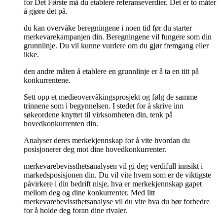
for Det Første må du etablere referanseverdier. Det er to måter
å gjøre det på.
du kan overvåke beregningene i noen tid før du starter
merkevarekampanjen din. Beregningene vil fungere som din
grunnlinje. Du vil kunne vurdere om du gjør fremgang eller
ikke.
den andre måten å etablere en grunnlinje er å ta en titt på
konkurrentene.
Sett opp et medieovervåkingsprosjekt og følg de samme
trinnene som i begynnelsen. I stedet for å skrive inn
søkeordene knyttet til virksomheten din, tenk på
hovedkonkurrenten din.
Analyser deres merkekjennskap for å vite hvordan du
posisjonerer deg mot dine hovedkonkurrenter.
merkevarebevissthetsanalysen vil gi deg verdifull innsikt i
markedsposisjonen din. Du vil vite hvem som er de viktigste
påvirkere i din bedrift nisje, hva er merkekjennskap gapet
mellom deg og dine konkurrenter. Med litt
merkevarebevissthetsanalyse vil du vite hva du bør forbedre
for å holde deg foran dine rivaler.