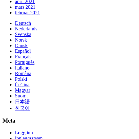
april 2021
mars 2021
februar 2021
Deutsch
Nederlands
Svenska
Norsk
Dansk
Español
Français
Português
Italiano
Română
Polski
Čeština
Magyar
Suomi
日本語
한국어
Meta
Logg inn
Innleggsstrøm