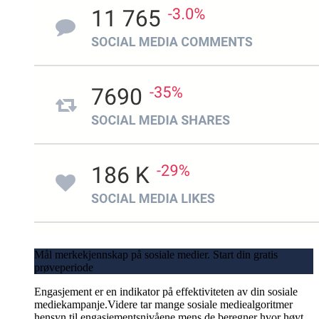
Mål merkekjennskap på sosiale medier. Start din gratis
prøveperiode
Engasjement er en indikator på effektiviteten av din sosiale
mediekampanje.Videre tar mange sosiale mediealgoritmer
hensyn til engasjementsnivåene mens de beregner hvor høyt