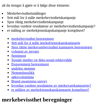
alt du trenger å gjøre er å følge disse trinnene:
Merkebevissthetsmålinger
Sett mål for å måle merkebevissthetskampanje
Spor riktig merkebevissthetskampanje
hvordan vurdere resultatene av merkebevissthetskampanje?
er måling av merkekjennskapskampanje komplisert?
merkebevissthet beregninger
Sett mål for å måle merkekjennskapskampanje
Spor riktig merkevarebevissthet kampanje beregninger
volumet av nevner
Sentiment
Sosiale medier og ikke-sosial rekkevidde
Engasjement beregninger
andelen stemme
Nettstedstrafikk
søkevolumdata
Brand awareness survey
hvordan vurdere resultatene av merkevarekampanjer?
er måling av merkekjennskapskampanje komplisert?
merkebevissthet beregninger