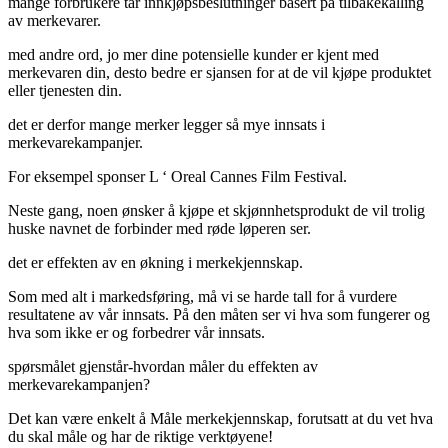
mange forbrukere tar innkjøpsbeslutninger basert på tilbakekalling
av merkevarer.
med andre ord, jo mer dine potensielle kunder er kjent med
merkevaren din, desto bedre er sjansen for at de vil kjøpe produktet
eller tjenesten din.
det er derfor mange merker legger så mye innsats i
merkevarekampanjer.
For eksempel sponser L ‘ Oreal Cannes Film Festival.
Neste gang, noen ønsker å kjøpe et skjønnhetsprodukt de vil trolig
huske navnet de forbinder med røde løperen ser.
det er effekten av en økning i merkekjennskap.
Som med alt i markedsføring, må vi se harde tall for å vurdere
resultatene av vår innsats. På den måten ser vi hva som fungerer og
hva som ikke er og forbedrer vår innsats.
spørsmålet gjenstår-hvordan måler du effekten av
merkevarekampanjen?
Det kan være enkelt å Måle merkekjennskap, forutsatt at du vet hva
du skal måle og har de riktige verktøyene!