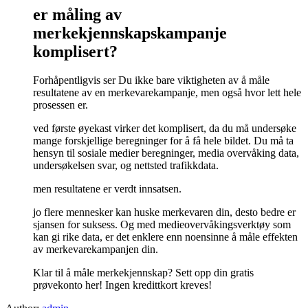
er måling av
merkekjennskapskampanje
komplisert?
Forhåpentligvis ser Du ikke bare viktigheten av å måle
resultatene av en merkevarekampanje, men også hvor lett hele
prosessen er.
ved første øyekast virker det komplisert, da du må undersøke
mange forskjellige beregninger for å få hele bildet. Du må ta
hensyn til sosiale medier beregninger, media overvåking data,
undersøkelsen svar, og nettsted trafikkdata.
men resultatene er verdt innsatsen.
jo flere mennesker kan huske merkevaren din, desto bedre er
sjansen for suksess. Og med medieovervåkingsverktøy som
kan gi rike data, er det enklere enn noensinne å måle effekten
av merkevarekampanjen din.
Klar til å måle merkekjennskap? Sett opp din gratis
prøvekonto her! Ingen kredittkort kreves!