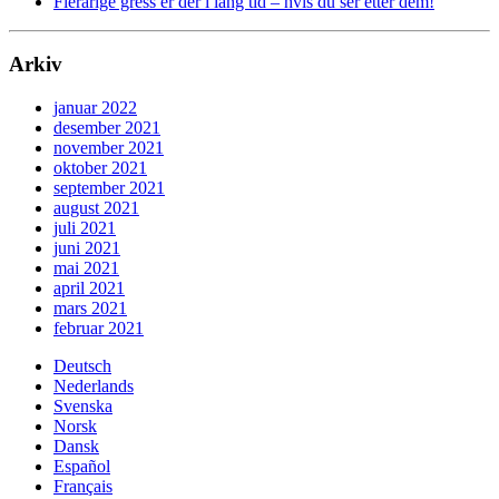
Flerårige gress er der i lang tid – hvis du ser etter dem!
Arkiv
januar 2022
desember 2021
november 2021
oktober 2021
september 2021
august 2021
juli 2021
juni 2021
mai 2021
april 2021
mars 2021
februar 2021
Deutsch
Nederlands
Svenska
Norsk
Dansk
Español
Français