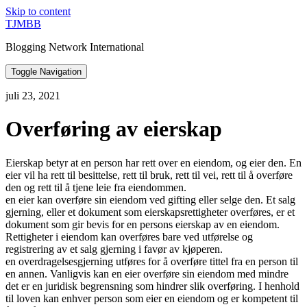
Skip to content
TJMBB
Blogging Network International
Toggle Navigation
juli 23, 2021
Overføring av eierskap
Eierskap betyr at en person har rett over en eiendom, og eier den. En
eier vil ha rett til besittelse, rett til bruk, rett til vei, rett til å overføre
den og rett til å tjene leie fra eiendommen.
en eier kan overføre sin eiendom ved gifting eller selge den. Et salg
gjerning, eller et dokument som eierskapsrettigheter overføres, er et
dokument som gir bevis for en persons eierskap av en eiendom.
Rettigheter i eiendom kan overføres bare ved utførelse og
registrering av et salg gjerning i favør av kjøperen.
en overdragelsesgjerning utføres for å overføre tittel fra en person til
en annen. Vanligvis kan en eier overføre sin eiendom med mindre
det er en juridisk begrensning som hindrer slik overføring. I henhold
til loven kan enhver person som eier en eiendom og er kompetent til