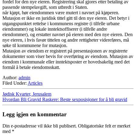
fordel for den nye eieren. Registrering skal gjores etter betaling av
passende stempelavgift, som utbredt i Staten.
når kjøpt, bør eiendommen være mutert i navnet på kjøperen.
Mutasjon er ikke en juridisk tittel gitt til den nye eieren. Det betyr i
utgangspunktet rettelse i kommunens registre (i tilfelle urbane
eiendommer) og lokale inntektsoffiserer (i tilfelle andre
eiendommer), og erstatter navnet på eieren med den nye eieren. Den
nye eieren, i hvis favør tittelen og andre rettigheter videreføres, må
søke til kommunene for mutasjon.
Mutasjon av eiendom er registrert på presentasjonen av registrerte
dokumenter som viser bevis for overføring av eiendom. Mutasjon av
eiendom i kommunale eller inntektsposter er hovedsakelig med det
formål å betale eiendomsskatt.
Author:
admin
Filed Under:
Articles
Jødisk Kvarter, Jerusalem
Hvordan Bli Gravid Raskere: Beste sexposisjoner for å bli gravid
Legg igjen en kommentar
Din e-postadresse vil ikke bli publisert.
Obligatoriske felt er merket
med
*