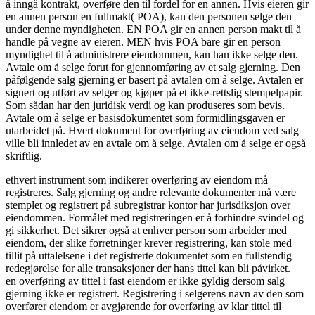
å inngå kontrakt, overføre den til fordel for en annen. Hvis eieren gir
en annen person en fullmakt( POA), kan den personen selge den
under denne myndigheten. EN POA gir en annen person makt til å
handle på vegne av eieren. MEN hvis POA bare gir en person
myndighet til å administrere eiendommen, kan han ikke selge den.
Avtale om å selge forut for gjennomføring av et salg gjerning. Den
påfølgende salg gjerning er basert på avtalen om å selge. Avtalen er
signert og utført av selger og kjøper på et ikke-rettslig stempelpapir.
Som sådan har den juridisk verdi og kan produseres som bevis.
Avtale om å selge er basisdokumentet som formidlingsgaven er
utarbeidet på. Hvert dokument for overføring av eiendom ved salg
ville bli innledet av en avtale om å selge. Avtalen om å selge er også
skriftlig.
ethvert instrument som indikerer overføring av eiendom må
registreres. Salg gjerning og andre relevante dokumenter må være
stemplet og registrert på subregistrar kontor har jurisdiksjon over
eiendommen. Formålet med registreringen er å forhindre svindel og
gi sikkerhet. Det sikrer også at enhver person som arbeider med
eiendom, der slike forretninger krever registrering, kan stole med
tillit på uttalelsene i det registrerte dokumentet som en fullstendig
redegjørelse for alle transaksjoner der hans tittel kan bli påvirket.
en overføring av tittel i fast eiendom er ikke gyldig dersom salg
gjerning ikke er registrert. Registrering i selgerens navn av den som
overfører eiendom er avgjørende for overføring av klar tittel til