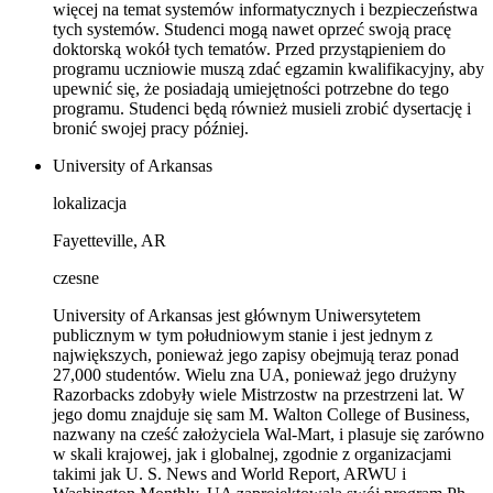
więcej na temat systemów informatycznych i bezpieczeństwa
tych systemów. Studenci mogą nawet oprzeć swoją pracę
doktorską wokół tych tematów. Przed przystąpieniem do
programu uczniowie muszą zdać egzamin kwalifikacyjny, aby
upewnić się, że posiadają umiejętności potrzebne do tego
programu. Studenci będą również musieli zrobić dysertację i
bronić swojej pracy później.
University of Arkansas
lokalizacja
Fayetteville, AR
czesne
University of Arkansas jest głównym Uniwersytetem
publicznym w tym południowym stanie i jest jednym z
największych, ponieważ jego zapisy obejmują teraz ponad
27,000 studentów. Wielu zna UA, ponieważ jego drużyny
Razorbacks zdobyły wiele Mistrzostw na przestrzeni lat. W
jego domu znajduje się sam M. Walton College of Business,
nazwany na cześć założyciela Wal-Mart, i plasuje się zarówno
w skali krajowej, jak i globalnej, zgodnie z organizacjami
takimi jak U. S. News and World Report, ARWU i