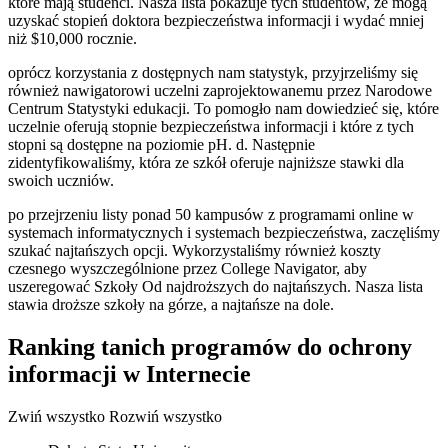
które mają studenci. Nasza lista pokazuje tych studentów, że mogą
uzyskać stopień doktora bezpieczeństwa informacji i wydać mniej
niż $10,000 rocznie.
oprócz korzystania z dostępnych nam statystyk, przyjrzeliśmy się
również nawigatorowi uczelni zaprojektowanemu przez Narodowe
Centrum Statystyki edukacji. To pomogło nam dowiedzieć się, które
uczelnie oferują stopnie bezpieczeństwa informacji i które z tych
stopni są dostępne na poziomie pH. d. Następnie
zidentyfikowaliśmy, która ze szkół oferuje najniższe stawki dla
swoich uczniów.
po przejrzeniu listy ponad 50 kampusów z programami online w
systemach informatycznych i systemach bezpieczeństwa, zaczęliśmy
szukać najtańszych opcji. Wykorzystaliśmy również koszty
czesnego wyszczególnione przez College Navigator, aby
uszeregować Szkoły Od najdroższych do najtańszych. Nasza lista
stawia droższe szkoły na górze, a najtańsze na dole.
Ranking tanich programów do ochrony
informacji w Internecie
Zwiń wszystko Rozwiń wszystko