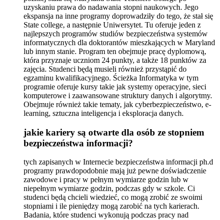
uzyskaniu prawa do nadawania stopni naukowych. Jego
ekspansja na inne programy doprowadziły do tego, że stał się
State college, a następnie Uniwersytet. Tu oferuje jeden z
najlepszych programów studiów bezpieczeństwa systemów
informatycznych dla doktorantów mieszkających w Maryland
lub innym stanie. Program ten obejmuje pracę dyplomową,
która przyznaje uczniom 24 punkty, a także 18 punktów za
zajęcia. Studenci będą musieli również przystąpić do
egzaminu kwalifikacyjnego. Ścieżka Informatyka w tym
programie oferuje kursy takie jak systemy operacyjne, sieci
komputerowe i zaawansowane struktury danych i algorytmy.
Obejmuje również takie tematy, jak cyberbezpieczeństwo, e-
learning, sztuczna inteligencja i eksploracja danych.
jakie kariery są otwarte dla osób ze stopniem
bezpieczeństwa informacji?
tych zapisanych w Internecie bezpieczeństwa informacji ph.d
programy prawdopodobnie mają już pewne doświadczenie
zawodowe i pracy w pełnym wymiarze godzin lub w
niepełnym wymiarze godzin, podczas gdy w szkole. Ci
studenci będą chcieli wiedzieć, co mogą zrobić ze swoimi
stopniami i ile pieniędzy mogą zarobić na tych karierach.
Badania, które studenci wykonują podczas pracy nad