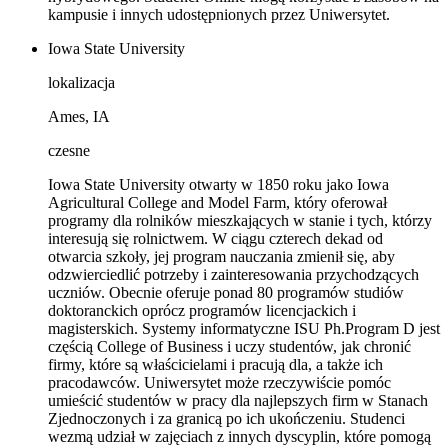
kampusie i innych udostępnionych przez Uniwersytet.
Iowa State University
lokalizacja
Ames, IA
czesne
Iowa State University otwarty w 1850 roku jako Iowa
Agricultural College and Model Farm, który oferował
programy dla rolników mieszkających w stanie i tych, którzy
interesują się rolnictwem. W ciągu czterech dekad od
otwarcia szkoły, jej program nauczania zmienił się, aby
odzwierciedlić potrzeby i zainteresowania przychodzących
uczniów. Obecnie oferuje ponad 80 programów studiów
doktoranckich oprócz programów licencjackich i
magisterskich. Systemy informatyczne ISU Ph.Program D jest
częścią College of Business i uczy studentów, jak chronić
firmy, które są właścicielami i pracują dla, a także ich
pracodawców. Uniwersytet może rzeczywiście pomóc
umieścić studentów w pracy dla najlepszych firm w Stanach
Zjednoczonych i za granicą po ich ukończeniu. Studenci
wezmą udział w zajęciach z innych dyscyplin, które pomogą