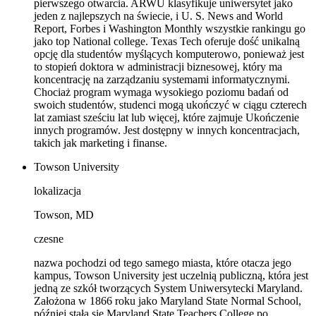
pierwszego otwarcia. ARWU klasyfikuje uniwersytet jako
jeden z najlepszych na świecie, i U. S. News and World
Report, Forbes i Washington Monthly wszystkie rankingu go
jako top National college. Texas Tech oferuje dość unikalną
opcję dla studentów myślących komputerowo, ponieważ jest
to stopień doktora w administracji biznesowej, który ma
koncentrację na zarządzaniu systemami informatycznymi.
Chociaż program wymaga wysokiego poziomu badań od
swoich studentów, studenci mogą ukończyć w ciągu czterech
lat zamiast sześciu lat lub więcej, które zajmuje Ukończenie
innych programów. Jest dostępny w innych koncentracjach,
takich jak marketing i finanse.
Towson University
lokalizacja
Towson, MD
czesne
nazwa pochodzi od tego samego miasta, które otacza jego
kampus, Towson University jest uczelnią publiczną, która jest
jedną ze szkół tworzących System Uniwersytecki Maryland.
Założona w 1866 roku jako Maryland State Normal School,
później stała się Maryland State Teachers College po