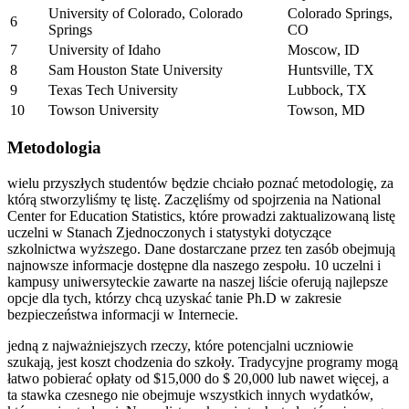
University of Colorado, Colorado
Colorado Springs,
6
Springs
CO
7
University of Idaho
Moscow, ID
8
Sam Houston State University
Huntsville, TX
9
Texas Tech University
Lubbock, TX
10
Towson University
Towson, MD
Metodologia
wielu przyszłych studentów będzie chciało poznać metodologię, za
którą stworzyliśmy tę listę. Zaczęliśmy od spojrzenia na National
Center for Education Statistics, które prowadzi zaktualizowaną listę
uczelni w Stanach Zjednoczonych i statystyki dotyczące
szkolnictwa wyższego. Dane dostarczane przez ten zasób obejmują
najnowsze informacje dostępne dla naszego zespołu. 10 uczelni i
kampusy uniwersyteckie zawarte na naszej liście oferują najlepsze
opcje dla tych, którzy chcą uzyskać tanie Ph.D w zakresie
bezpieczeństwa informacji w Internecie.
jedną z najważniejszych rzeczy, które potencjalni uczniowie
szukają, jest koszt chodzenia do szkoły. Tradycyjne programy mogą
łatwo pobierać opłaty od $15,000 do $ 20,000 lub nawet więcej, a
ta stawka czesnego nie obejmuje wszystkich innych wydatków,