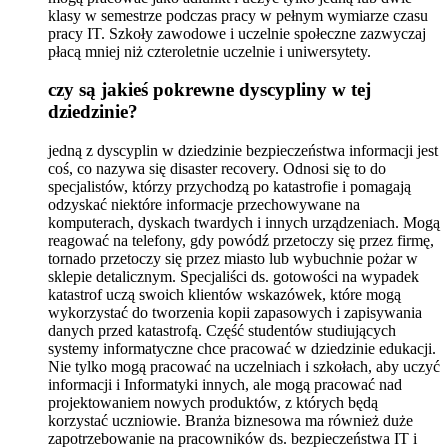
klasy w semestrze podczas pracy w pełnym wymiarze czasu
pracy IT. Szkoły zawodowe i uczelnie społeczne zazwyczaj
płacą mniej niż czteroletnie uczelnie i uniwersytety.
czy są jakieś pokrewne dyscypliny w tej
dziedzinie?
jedną z dyscyplin w dziedzinie bezpieczeństwa informacji jest
coś, co nazywa się disaster recovery. Odnosi się to do
specjalistów, którzy przychodzą po katastrofie i pomagają
odzyskać niektóre informacje przechowywane na
komputerach, dyskach twardych i innych urządzeniach. Mogą
reagować na telefony, gdy powódź przetoczy się przez firmę,
tornado przetoczy się przez miasto lub wybuchnie pożar w
sklepie detalicznym. Specjaliści ds. gotowości na wypadek
katastrof uczą swoich klientów wskazówek, które mogą
wykorzystać do tworzenia kopii zapasowych i zapisywania
danych przed katastrofą. Część studentów studiujących
systemy informatyczne chce pracować w dziedzinie edukacji.
Nie tylko mogą pracować na uczelniach i szkołach, aby uczyć
informacji i Informatyki innych, ale mogą pracować nad
projektowaniem nowych produktów, z których będą
korzystać uczniowie. Branża biznesowa ma również duże
zapotrzebowanie na pracowników ds. bezpieczeństwa IT i