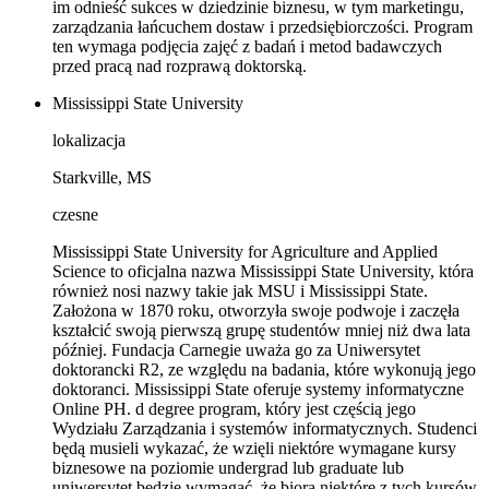
im odnieść sukces w dziedzinie biznesu, w tym marketingu,
zarządzania łańcuchem dostaw i przedsiębiorczości. Program
ten wymaga podjęcia zajęć z badań i metod badawczych
przed pracą nad rozprawą doktorską.
Mississippi State University
lokalizacja
Starkville, MS
czesne
Mississippi State University for Agriculture and Applied
Science to oficjalna nazwa Mississippi State University, która
również nosi nazwy takie jak MSU i Mississippi State.
Założona w 1870 roku, otworzyła swoje podwoje i zaczęła
kształcić swoją pierwszą grupę studentów mniej niż dwa lata
później. Fundacja Carnegie uważa go za Uniwersytet
doktorancki R2, ze względu na badania, które wykonują jego
doktoranci. Mississippi State oferuje systemy informatyczne
Online PH. d degree program, który jest częścią jego
Wydziału Zarządzania i systemów informatycznych. Studenci
będą musieli wykazać, że wzięli niektóre wymagane kursy
biznesowe na poziomie undergrad lub graduate lub
uniwersytet będzie wymagać, że biorą niektóre z tych kursów.