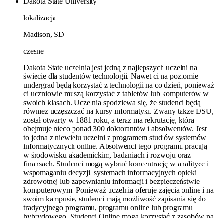
Dakota State University
lokalizacja
Madison, SD
czesne
Dakota State uczelnia jest jedną z najlepszych uczelni na
świecie dla studentów technologii. Nawet ci na poziomie
undergrad będą korzystać z technologii na co dzień, ponieważ
ci uczniowie muszą korzystać z tabletów lub komputerów w
swoich klasach. Uczelnia spodziewa się, że studenci będą
również uczęszczać na kursy informatyki. Zwany także DSU,
został otwarty w 1881 roku, a teraz ma rekrutację, która
obejmuje nieco ponad 300 doktorantów i absolwentów. Jest
to jedna z niewielu uczelni z programem studiów systemów
informatycznych online. Absolwenci tego programu pracują
w środowisku akademickim, badaniach i rozwoju oraz
finansach. Studenci mogą wybrać koncentrację w analityce i
wspomaganiu decyzji, systemach informacyjnych opieki
zdrowotnej lub zapewnianiu informacji i bezpieczeństwie
komputerowym. Ponieważ uczelnia oferuje zajęcia online i na
swoim kampusie, studenci mają możliwość zapisania się do
tradycyjnego programu, programu online lub programu
hybrydowego. Studenci Online mogą korzystać z zasobów na