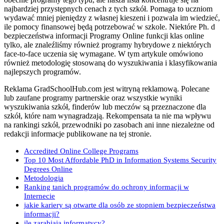
najbardziej przystępnych cenach z tych szkół. Pomaga to uczniom
wydawać mniej pieniędzy z własnej kieszeni i pozwala im wiedzieć,
ile pomocy finansowej będą potrzebować w szkole. Niektóre Ph. d
bezpieczeństwa informacji Programy Online funkcji klas online
tylko, ale znaleźliśmy również programy hybrydowe z niektórych
face-to-face uczenia się wymagane. W tym artykule omówiono
również metodologię stosowaną do wyszukiwania i klasyfikowania
najlepszych programów.
Reklama GradSchoolHub.com jest witryną reklamową. Polecane
lub zaufane programy partnerskie oraz wszystkie wyniki
wyszukiwania szkół, finderów lub meczów są przeznaczone dla
szkół, które nam wynagradzają. Rekompensata ta nie ma wpływu
na rankingi szkół, przewodniki po zasobach ani inne niezależne od
redakcji informacje publikowane na tej stronie.
Accredited Online College Programs
Top 10 Most Affordable PhD in Information Systems Security
Degrees Online
Metodologia
Ranking tanich programów do ochrony informacji w
Internecie
jakie kariery są otwarte dla osób ze stopniem bezpieczeństwa
informacji?
ile zarabiają informatycy?