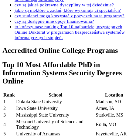
czy są jakieś pokrewne dyscypliny w tej dziedzinie?
jakie są niektóre z zadań, które wykonują ci specjaliści?
czy studenci mogą korzystać z pożyczek na te programy?
czy są dostępne inne opcje finansowania?
to kończy nasz ranking Top 10 najbardziej przystępnych
Online Doktorat w programach bezpieczeństwa systemów
informatycznych stopień.
Accredited Online College Programs
Top 10 Most Affordable PhD in
Information Systems Security Degrees
Online
Rank
School
Location
1
Dakota State University
Madison, SD
2
Iowa State University
Ames, IA
3
Mississippi State University
Starkville, MS
Missouri University of Science and
4
Rolla, MO
Technology
5
University of Arkansas
Fayetteville, AR