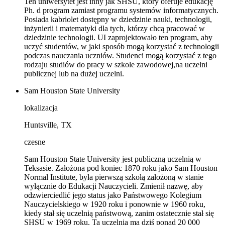
Ten uniwersytet jest inny jak SHSU, który oferuje edukację
Ph. d program zamiast programu systemów informatycznych.
Posiada kabriolet dostępny w dziedzinie nauki, technologii,
inżynierii i matematyki dla tych, którzy chcą pracować w
dziedzinie technologii. UI zaprojektowało ten program, aby
uczyć studentów, w jaki sposób mogą korzystać z technologii
podczas nauczania uczniów. Studenci mogą korzystać z tego
rodzaju studiów do pracy w szkole zawodowej,na uczelni
publicznej lub na dużej uczelni.
Sam Houston State University
lokalizacja
Huntsville, TX
czesne
Sam Houston State University jest publiczną uczelnią w
Teksasie. Założona pod koniec 1870 roku jako Sam Houston
Normal Institute, była pierwszą szkołą założoną w stanie
wyłącznie do Edukacji Nauczycieli. Zmienił nazwę, aby
odzwierciedlić jego status jako Państwowego Kolegium
Nauczycielskiego w 1920 roku i ponownie w 1960 roku,
kiedy stał się uczelnią państwową, zanim ostatecznie stał się
SHSU w 1969 roku. Ta uczelnia ma dziś ponad 20 000