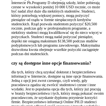
Internecie Ph.Programy D obejmują szkoły, które pobierają
czesne w wysokości poniżej 10 000 USD rocznie, co może
być nadal zbyt duże dla niektórych studentów. Studenci,
którzy potrzebują większej pomocy, mogą pożyczyć
pieniądze od rządu w formie niespłaconych kredytów
studenckich. Rząd pozwala studentom pożyczyć $20,500
rocznie, podczas gdy w profesjonalnym programie, a
niektórzy studenci mogą kwalifikować się do nieco więcej w
pożyczkach. Studenci mogą nadal pożyczać pieniądze,
dopóki nie osiągną maksimum $138,500 podczas studiów
podyplomowych lub programu zawodowego. Maksymalna
dozwolona kwota obejmuje wszelkie pożyczki zaciągnięte
podczas dni studenckich.
czy są dostępne inne opcje finansowania?
dla tych, którzy chcą uzyskać doktorat z bezpieczeństwa
informacji w Internecie, dostępne są inne opcje finansowania.
Jedną z opcji jest zwrot czesnego, czyli wtedy, gdy
pracodawca zgadza się zwrócić studentowi czesne i inne
wydatki. Jest to popularna opcja dla tych, którzy już pracują
w branży bezpieczeństwa i tych, którzy mogą pokazać swoim
pracodawcom, że uzyskanie dyplomu przyniesie korzyści
firmie. Bezpieczeństwo informacji Online PH.D studenci