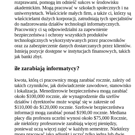
rozprawami, pomogą im odnieść sukces w środowisku
akademickim. Mogą pracować w szkołach społecznych i na
uniwersytetach. Właściciele małych firm, a także ci, którzy są
właścicielami dużych korporacji, zatrudniają tych specjalistów
do nadzorowania działów technologii informatycznych.
Pracownicy ci są odpowiedzialni za zapewnienie
bezpieczeństwa i ochrony wszystkich produktów
technologicznych wykorzystywanych przez pracowników
oraz za zabezpieczenie danych dostarczanych przez klientów.
Istnieją pozycje dostępne w instytucjach finansowych, takich
jak banki zbyt.
ile zarabiają informatycy?
kwota, którą ci pracownicy mogą zarabiać rocznie, zależy od
takich czynników, jak doświadczenie zawodowe, stanowisko
i lokalizacja. Menedżerowie bezpieczeństwa mogą zarabiać
około $100,000 rocznie, ale wynagrodzenie dla szefów
działów i dyrektorów może wspiąć się w zakresie od
$110,000 do $120,000 rocznie. Szefowie bezpieczeństwa
informacji mogą zarabiać ponad $190,00 rocznie. Mediana
płacy dla profesora uczelni wynosi około $75,000 Rocznie,
ale niektórzy profesorowie zarabiają więcej pieniędzy,
ponieważ uczą więcej zajęć w każdym semestrze. Niektórzy
mogą pracować jako adiunkt i uczyć tylko jedną lub dwie