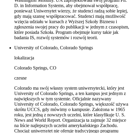
Washington Monthly. UA zaprojektowała swój program Ph.
D. in Information Systems, aby obejmował współpracę,
ponieważ Uniwersytet wierzy, że studenci radzą sobie lepiej,
gdy mają szansę współpracować. Studenci mają możliwość
wzięcia udziału w kursach z Wyższej Szkoły Biznesu i
zgłoszenia swojej pracy do publikacji w jednym z czasopism,
które posiada Szkoła. Program obejmuje kursy takie jak
badania IS, rozwój systemów i rozwój teorii.
University of Colorado, Colorado Springs
lokalizacja
Colorado Springs, CO
czesne
Colorado ma swój własny system uniwersytecki, który jest
University of Colorado Springs, a ten kampus jest jednym z
największych w tym systemie. Oficjalnie nazywany
University of Colorado, Colorado Springs, większość używa
skrótu UCCS, gdy mówimy o kampusie. Założona w 1965
roku, jest jedną z nowszych uczelni, które klasyfikuje U. S.
News and World Report. Organizacja ta zajmuje 32 miejsce
na liście najlepszych uczelni amerykańskiego Zachodu.
Chociaż uniwersytet nie oferuje tradycyjnego programu