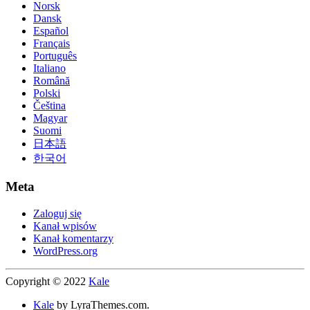
Norsk
Dansk
Español
Français
Português
Italiano
Română
Polski
Čeština
Magyar
Suomi
日本語
한국어
Meta
Zaloguj się
Kanał wpisów
Kanał komentarzy
WordPress.org
Copyright © 2022
Kale
Kale
by LyraThemes.com.