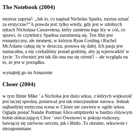
The Notebook (2004)
możesz zapytać: „Jak to, co napisał Nicholas Sparks, można uznać
za erotyczne?”A prawda jest: tylko wtedy, gdy jest w zdolnych
rękach Nicholasa Cassavetesa, który zamienia tego łzy w coś, co
sprawi, że czytelnicy Sparksa zarumienią się. Ten film jest
romantyczny, ale moment, w którym Ryan Gosling i Rachel
McAdams całują się w deszczu, posuwa się dalej. Ich pasja jest
namacalna, a my czekaliśmy ponad godzinę, aby ją wprowadzić w
życie. To również jest tak źle-ona ma się ożenić! – ale wygląda na
to, że jest w porządku.
wynajmij go na Amazonie
Closer (2004)
w tym filmie Mike ’ a Nicholsa jest dużo seksu, z których większość
jest raczej sprośna, ponieważ jest tak emocjonalnie surowa. Jednak
najbardziej erotyczna scena w Closer nie zawiera w ogóle seksu.
Ogląda postać Natalie Portman Alice-striptizerki w bardzo różowym
bobie-dokuczającej Clive ’ owi Owenowi w pokoju rozkoszy,
bawiącej się zarówno sercem, jak i libido. To okrutne, seksowne i
niezapomniane.