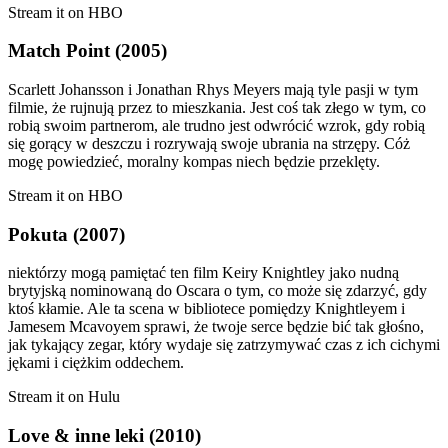
Stream it on HBO
Match Point (2005)
Scarlett Johansson i Jonathan Rhys Meyers mają tyle pasji w tym
filmie, że rujnują przez to mieszkania. Jest coś tak złego w tym, co
robią swoim partnerom, ale trudno jest odwrócić wzrok, gdy robią
się gorący w deszczu i rozrywają swoje ubrania na strzępy. Cóż
mogę powiedzieć, moralny kompas niech będzie przeklęty.
Stream it on HBO
Pokuta (2007)
niektórzy mogą pamiętać ten film Keiry Knightley jako nudną
brytyjską nominowaną do Oscara o tym, co może się zdarzyć, gdy
ktoś kłamie. Ale ta scena w bibliotece pomiędzy Knightleyem i
Jamesem Mcavoyem sprawi, że twoje serce będzie bić tak głośno,
jak tykający zegar, który wydaje się zatrzymywać czas z ich cichymi
jękami i ciężkim oddechem.
Stream it on Hulu
Love & inne leki (2010)