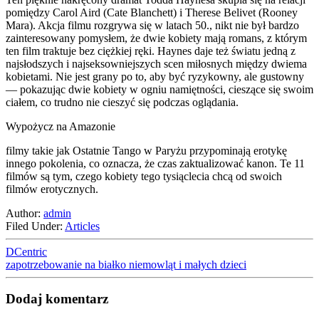
pomiędzy Carol Aird (Cate Blanchett) i Therese Belivet (Rooney
Mara). Akcja filmu rozgrywa się w latach 50., nikt nie był bardzo
zainteresowany pomysłem, że dwie kobiety mają romans, z którym
ten film traktuje bez ciężkiej ręki. Haynes daje też światu jedną z
najsłodszych i najseksowniejszych scen miłosnych między dwiema
kobietami. Nie jest grany po to, aby być ryzykowny, ale gustowny
— pokazując dwie kobiety w ogniu namiętności, cieszące się swoim
ciałem, co trudno nie cieszyć się podczas oglądania.
Wypożycz na Amazonie
filmy takie jak Ostatnie Tango w Paryżu przypominają erotykę
innego pokolenia, co oznacza, że czas zaktualizować kanon. Te 11
filmów są tym, czego kobiety tego tysiąclecia chcą od swoich
filmów erotycznych.
Author:
admin
Filed Under:
Articles
DCentric
zapotrzebowanie na białko niemowląt i małych dzieci
Dodaj komentarz