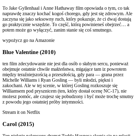
To Jake Gyllenhaal i Anne Hathaway film opowiada o tym, co tak
naprawdę znaczy kochać kogoś chorego, gdy jest się zdrowym. Ale
zaczyna się jako seksowny ruch, który pokazuje, że ci dwaj dostają
go praktycznie wszędzie. To część, którą powinieneś obejrzeć… a
potem może go wyłączyć, zanim stanie się coś smutnego.
wypożycz go na Amazonie
Blue Valentine (2010)
ten film zdecydowanie nie jest dla osób o słabym sercu, ponieważ
obejmuje ostatnie chwile małżeństwa, migające tam iz powrotem
między teraźniejszością a przeszłością, gdy para — grana przez
Michelle Williams i Ryan Gosling — byli młodzi, piękni i
zakochani. Ale w tej scenie, w której Gosling rozkoszuje się
Williamsem pod prysznicem (ten, który dostał ocenę NC-17), nie
możesz pomóc, ale czujesz się pobudzony i być może trochę smutny
z powodu jego ostatniej próby intymności.
Stream it on Netflix
Carol (2015)
Ten pięknie nakręcony dramat Todda Haynesa skupia się na relacji