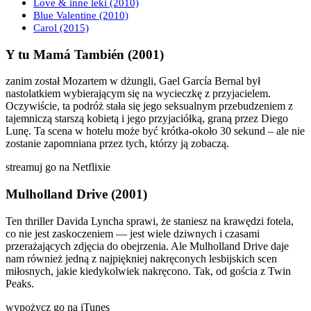
Love & inne leki (2010)
Blue Valentine (2010)
Carol (2015)
Y tu Mamá También (2001)
zanim został Mozartem w dżungli, Gael García Bernal był
nastolatkiem wybierającym się na wycieczkę z przyjacielem.
Oczywiście, ta podróż stała się jego seksualnym przebudzeniem z
tajemniczą starszą kobietą i jego przyjaciółką, graną przez Diego
Lunę. Ta scena w hotelu może być krótka-około 30 sekund – ale nie
zostanie zapomniana przez tych, którzy ją zobaczą.
streamuj go na Netflixie
Mulholland Drive (2001)
Ten thriller Davida Lyncha sprawi, że staniesz na krawędzi fotela,
co nie jest zaskoczeniem — jest wiele dziwnych i czasami
przerażających zdjęcia do obejrzenia. Ale Mulholland Drive daje
nam również jedną z najpiękniej nakręconych lesbijskich scen
miłosnych, jakie kiedykolwiek nakręcono. Tak, od gościa z Twin
Peaks.
wypożycz go na iTunes