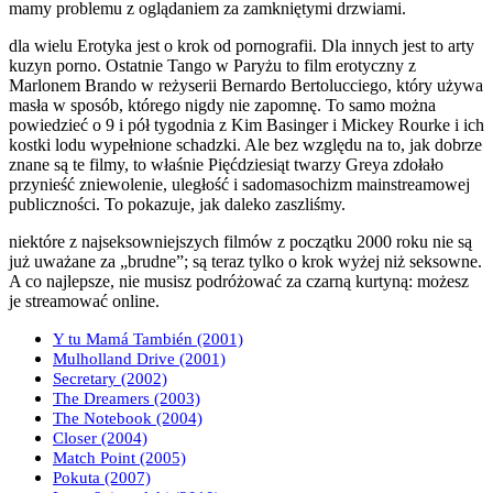
mamy problemu z oglądaniem za zamkniętymi drzwiami.
dla wielu Erotyka jest o krok od pornografii. Dla innych jest to arty
kuzyn porno. Ostatnie Tango w Paryżu to film erotyczny z
Marlonem Brando w reżyserii Bernardo Bertolucciego, który używa
masła w sposób, którego nigdy nie zapomnę. To samo można
powiedzieć o 9 i pół tygodnia z Kim Basinger i Mickey Rourke i ich
kostki lodu wypełnione schadzki. Ale bez względu na to, jak dobrze
znane są te filmy, to właśnie Pięćdziesiąt twarzy Greya zdołało
przynieść zniewolenie, uległość i sadomasochizm mainstreamowej
publiczności. To pokazuje, jak daleko zaszliśmy.
niektóre z najseksowniejszych filmów z początku 2000 roku nie są
już uważane za „brudne”; są teraz tylko o krok wyżej niż seksowne.
A co najlepsze, nie musisz podróżować za czarną kurtyną: możesz
je streamować online.
Y tu Mamá También (2001)
Mulholland Drive (2001)
Secretary (2002)
The Dreamers (2003)
The Notebook (2004)
Closer (2004)
Match Point (2005)
Pokuta (2007)