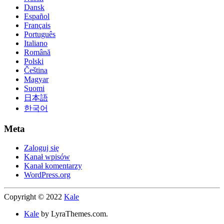
Dansk
Español
Français
Português
Italiano
Română
Polski
Čeština
Magyar
Suomi
日本語
한국어
Meta
Zaloguj się
Kanał wpisów
Kanał komentarzy
WordPress.org
Copyright © 2022
Kale
Kale
by LyraThemes.com.