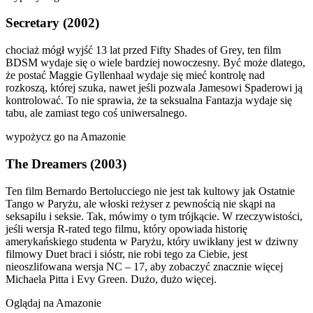
Secretary (2002)
chociaż mógł wyjść 13 lat przed Fifty Shades of Grey, ten film
BDSM wydaje się o wiele bardziej nowoczesny. Być może dlatego,
że postać Maggie Gyllenhaal wydaje się mieć kontrolę nad
rozkoszą, której szuka, nawet jeśli pozwala Jamesowi Spaderowi ją
kontrolować. To nie sprawia, że ta seksualna Fantazja wydaje się
tabu, ale zamiast tego coś uniwersalnego.
wypożycz go na Amazonie
The Dreamers (2003)
Ten film Bernardo Bertolucciego nie jest tak kultowy jak Ostatnie
Tango w Paryżu, ale włoski reżyser z pewnością nie skąpi na
seksapilu i seksie. Tak, mówimy o tym trójkącie. W rzeczywistości,
jeśli wersja R-rated tego filmu, który opowiada historię
amerykańskiego studenta w Paryżu, który uwikłany jest w dziwny
filmowy Duet braci i sióstr, nie robi tego za Ciebie, jest
nieoszlifowana wersja NC – 17, aby zobaczyć znacznie więcej
Michaela Pitta i Evy Green. Dużo, dużo więcej.
Oglądaj na Amazonie