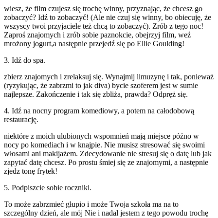
wiesz, że film czujesz się trochę winny, przyznając, że chcesz go
zobaczyć? Idź to zobaczyć! (Ale nie czuj się winny, bo obiecuję, że
wszyscy twoi przyjaciele też chcą to zobaczyć). Zrób z tego noc!
Zaproś znajomych i zrób sobie paznokcie, obejrzyj film, weź
mrożony jogurt,a następnie przejedź się po Ellie Goulding!
3. Idź do spa.
zbierz znajomych i zrelaksuj się. Wynajmij limuzynę i tak, ponieważ
(ryzykując, że zabrzmi to jak diva) bycie szoferem jest w sumie
najlepsze. Zakończenie i tak się zbliża, prawda? Odpręż się.
4. Idź na nocny program komediowy, a potem na całodobową
restaurację.
niektóre z moich ulubionych wspomnień mają miejsce późno w
nocy po komediach i w knajpie. Nie musisz stresować się swoimi
włosami ani makijażem. Zdecydowanie nie stresuj się o datę lub jak
zapytać datę chcesz. Po prostu śmiej się ze znajomymi, a następnie
zjedz tonę frytek!
5. Podpiszcie sobie roczniki.
To może zabrzmieć głupio i może Twoja szkoła ma na to
szczególny dzień, ale mój Nie i nadal jestem z tego powodu trochę