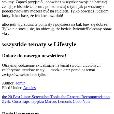
smutny. Zaproś przyjaciół, opowiedz wszystkie swoje najbardziej
żenujące historie z liceum, porozmawiaj o tym, jak przerażony /
podekscytowany możesz być na studiach. Tylko powiedz ludziom,
których kochasz, że ich kochasz, duh!
albo jeśli wyrzucisz te pomysły i pójdziesz na bal, baw się dobrze!
Tylko nie stresuj się, bo obiecuję, że będzie świetnie!Polecany obraz
via .
wszystkie tematy w Lifestyle
Dołącz do naszego newslettera!
Otrzymuj codzienne aktualizacje na temat swoich ulubionych
celebrytów, trendów w stylu i modzie oraz porad na temat
związków, seksu i nie tylko!
Author:
admin
Filed Under:
Articles
the 20 Best Linux Screenshot Tools: the Experts’ Recommendation
Zysk: Coco Taps napędza Marcus Lemonis Coco Nuts
Dodaj komentarz