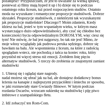
pożałujesz!”Przypuszczam, że jest to uważane za wielką sprawę,
ponieważ a) filmy mają hyped it up i b) dzieje się to podczas
ostatniego roku liceum, tuż przed rozpoczęciem studiów. Ostatnio
moda na wyszukane i romantyczne propozycje studniówek. Dobrze
słyszałeś. Propozycje studniówek, z niektórymi tak wyszukanymi
jak propozycje małżeńskie! Dlaczego?! Moim zdaniem, Kiedy
idziesz na bal, jesteś w tym wspaniałym wieku, w którym masz
wystarczająco dużo odpowiedzialności, aby czuć się chłodno bez
konieczności bycia odpowiedzialnym DOROSŁYM, więc ciesz się
tym! Nie mówię, że bal jest najgorszy, bo tak nie jest! Mimo, że
moje włosy wyglądały jak pudrowa peruka sędziego, dobrze się
bawiłam na balu. Ale wspomnienia z liceum, na które z radością
spoglądam wstecz, nie pochodzą z tańca na koniec roku, który
przyniósł mi więcej stresu niż emocji. Zrobiłem listę pięciu
alternatyw studniówek. 5 rzeczy do zrobienia ze znajomymi zamiast
studniówki
1. Ubieraj się i oglądaj stare nagrody.
nadal możesz się ubrać jak na bal, ale dostajesz dodatkowy bonus
leżenia na kanapie z najlepszymi przyjaciółmi i śmiechu ze sposobu,
w jaki rozmawiały stare Gwiazdy filmowe. W lutym podczas
rozdania Oscarów, wrzucam sukienkę na studniówkę i piję piwo
imbirowe z szampańskiego fletu.
2. Idź zobaczyć ten Rom-Com.