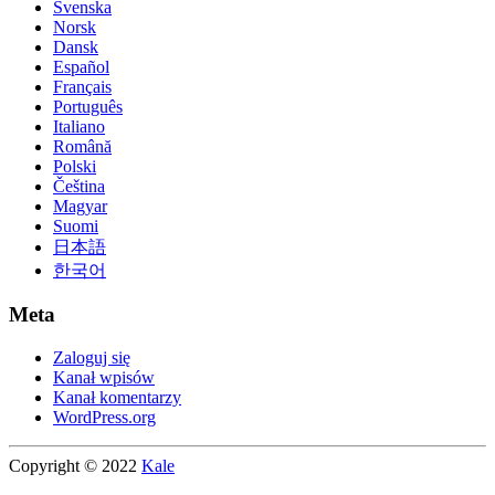
Svenska
Norsk
Dansk
Español
Français
Português
Italiano
Română
Polski
Čeština
Magyar
Suomi
日本語
한국어
Meta
Zaloguj się
Kanał wpisów
Kanał komentarzy
WordPress.org
Copyright © 2022
Kale