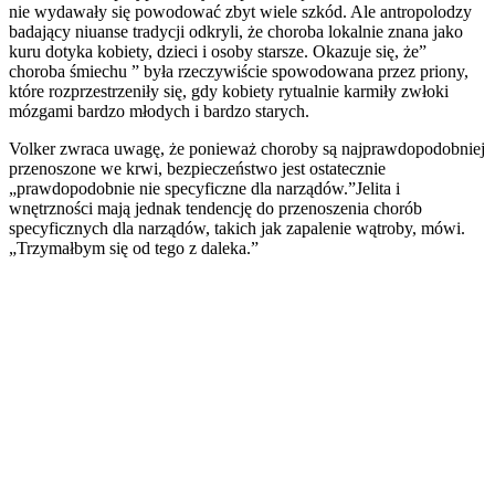
nie wydawały się powodować zbyt wiele szkód. Ale antropolodzy
badający niuanse tradycji odkryli, że choroba lokalnie znana jako
kuru dotyka kobiety, dzieci i osoby starsze. Okazuje się, że”
choroba śmiechu ” była rzeczywiście spowodowana przez priony,
które rozprzestrzeniły się, gdy kobiety rytualnie karmiły zwłoki
mózgami bardzo młodych i bardzo starych.
Volker zwraca uwagę, że ponieważ choroby są najprawdopodobniej
przenoszone we krwi, bezpieczeństwo jest ostatecznie
„prawdopodobnie nie specyficzne dla narządów.”Jelita i
wnętrzności mają jednak tendencję do przenoszenia chorób
specyficznych dla narządów, takich jak zapalenie wątroby, mówi.
„Trzymałbym się od tego z daleka.”