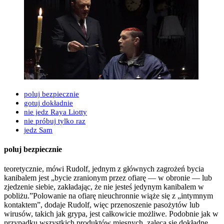
poluj bezpiecznie
gotuj dokładnie
nie jedz Raya Liotty
nie próbuj tylko raz
jedz Sam
poluj bezpiecznie
teoretycznie, mówi Rudolf, jednym z głównych zagrożeń bycia
kanibalem jest „bycie zranionym przez ofiarę — w obronie — lub
zjedzenie siebie, zakładając, że nie jesteś jedynym kanibalem w
pobliżu.”Polowanie na ofiarę nieuchronnie wiąże się z „intymnym
kontaktem”, dodaje Rudolf, więc przenoszenie pasożytów lub
wirusów, takich jak grypa, jest całkowicie możliwe. Podobnie jak w
przypadku wszystkich produktów mięsnych, zaleca się dokładne