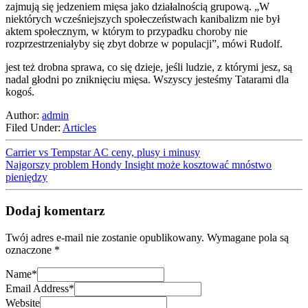
zajmują się jedzeniem mięsa jako działalnością grupową. „W
niektórych wcześniejszych społeczeństwach kanibalizm nie był
aktem społecznym, w którym to przypadku choroby nie
rozprzestrzeniałyby się zbyt dobrze w populacji”, mówi Rudolf.
jest też drobna sprawa, co się dzieje, jeśli ludzie, z którymi jesz, są
nadal głodni po zniknięciu mięsa. Wszyscy jesteśmy Tatarami dla
kogoś.
Author:
admin
Filed Under:
Articles
Carrier vs Tempstar AC ceny, plusy i minusy
Najgorszy problem Hondy Insight może kosztować mnóstwo
pieniędzy
Dodaj komentarz
Twój adres e-mail nie zostanie opublikowany.
Wymagane pola są
oznaczone
*
Name
*
Email Address
*
Website