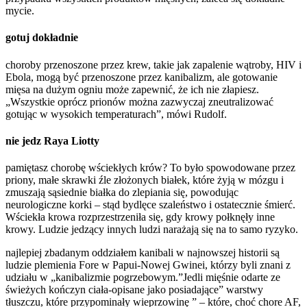
mycie.
gotuj dokładnie
choroby przenoszone przez krew, takie jak zapalenie wątroby, HIV i
Ebola, mogą być przenoszone przez kanibalizm, ale gotowanie
mięsa na dużym ogniu może zapewnić, że ich nie złapiesz.
„Wszystkie oprócz prionów można zazwyczaj zneutralizować
gotując w wysokich temperaturach”, mówi Rudolf.
nie jedz Raya Liotty
pamiętasz chorobę wściekłych krów? To było spowodowane przez
priony, małe skrawki źle złożonych białek, które żyją w mózgu i
zmuszają sąsiednie białka do zlepiania się, powodując
neurologiczne korki – stąd bydlęce szaleństwo i ostatecznie śmierć.
Wściekła krowa rozprzestrzeniła się, gdy krowy połknęły inne
krowy. Ludzie jedzący innych ludzi narażają się na to samo ryzyko.
najlepiej zbadanym oddziałem kanibali w najnowszej historii są
ludzie plemienia Fore w Papui-Nowej Gwinei, którzy byli znani z
udziału w „kanibalizmie pogrzebowym.”Jedli mięśnie odarte ze
świeżych kończyn ciała-opisane jako posiadające” warstwy
tłuszczu, które przypominały wieprzowinę ” – które, choć chore AF,