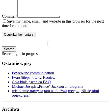
Comment
Save my name, email, and website in this browser for the next
time I comment.
Search
Searching is in progress
Ostatnie wpisy
Power-line communication
Iwan Stiepanowicz Koniew
Cała biała pszenica FAQ
Michael Joseph „Prince” Jackson Jr. biografia
wieloletnie trawy są tam na dłuższą metę – jeśli się nimi
opiekujesz!
Archiwa