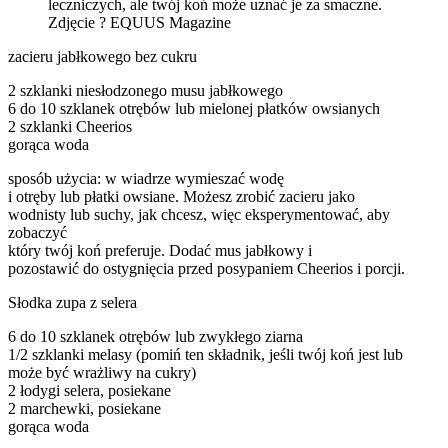
leczniczych, ale twój koń może uznać je za smaczne.
Zdjęcie ? EQUUS Magazine
zacieru jabłkowego bez cukru
2 szklanki niesłodzonego musu jabłkowego
6 do 10 szklanek otrębów lub mielonej płatków owsianych
2 szklanki Cheerios
gorąca woda
sposób użycia: w wiadrze wymieszać wodę
i otręby lub płatki owsiane. Możesz zrobić zacieru jako
wodnisty lub suchy, jak chcesz, więc eksperymentować, aby
zobaczyć
który twój koń preferuje. Dodać mus jabłkowy i
pozostawić do ostygnięcia przed posypaniem Cheerios i porcji.
Słodka zupa z selera
6 do 10 szklanek otrębów lub zwykłego ziarna
1/2 szklanki melasy (pomiń ten składnik, jeśli twój koń jest lub
może być wrażliwy na cukry)
2 łodygi selera, posiekane
2 marchewki, posiekane
gorąca woda