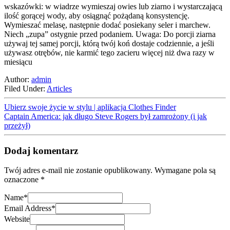
wskazówki: w wiadrze wymieszaj owies lub ziarno i wystarczającą
ilość gorącej wody, aby osiągnąć pożądaną konsystencję.
Wymieszać melasę, następnie dodać posiekany seler i marchew.
Niech „zupa” ostygnie przed podaniem. Uwaga: Do porcji ziarna
używaj tej samej porcji, którą twój koń dostaje codziennie, a jeśli
używasz otrębów, nie karmić tego zacieru więcej niż dwa razy w
miesiącu
Author:
admin
Filed Under:
Articles
Ubierz swoje życie w stylu | aplikacja Clothes Finder
Captain America: jak długo Steve Rogers był zamrożony (i jak
przeżył)
Dodaj komentarz
Twój adres e-mail nie zostanie opublikowany.
Wymagane pola są
oznaczone
*
Name
*
Email Address
*
Website