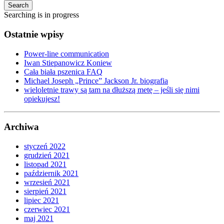
Search
Searching is in progress
Ostatnie wpisy
Power-line communication
Iwan Stiepanowicz Koniew
Cała biała pszenica FAQ
Michael Joseph „Prince” Jackson Jr. biografia
wieloletnie trawy są tam na dłuższą metę – jeśli się nimi
opiekujesz!
Archiwa
styczeń 2022
grudzień 2021
listopad 2021
październik 2021
wrzesień 2021
sierpień 2021
lipiec 2021
czerwiec 2021
maj 2021