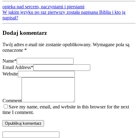
opieka nad sercem, naczyniami i piersiami
W jakim języku po raz pierwszy została napisana Biblia i kto ją
napisał?
Dodaj komentarz
Twój adres e-mail nie zostanie opublikowany.
Wymagane pola są
oznaczone
*
Name
*
Email Address
*
Website
Comment
Save my name, email, and website in this browser for the next
time I comment.