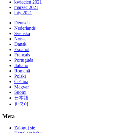
kwiecień 2021
marzec 2021
luty 2021
Deutsch
Nederlands
Svenska
Norsk
Dansk
Español
Français
Português
Italiano
Română
Polski
Čeština
Magyar
Suomi
日本語
한국어
Meta
Zaloguj się