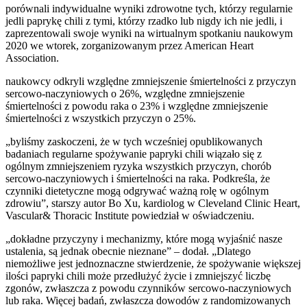
porównali indywidualne wyniki zdrowotne tych, którzy regularnie
jedli paprykę chili z tymi, którzy rzadko lub nigdy ich nie jedli, i
zaprezentowali swoje wyniki na wirtualnym spotkaniu naukowym
2020 we wtorek, zorganizowanym przez American Heart
Association.
naukowcy odkryli względne zmniejszenie śmiertelności z przyczyn
sercowo-naczyniowych o 26%, względne zmniejszenie
śmiertelności z powodu raka o 23% i względne zmniejszenie
śmiertelności z wszystkich przyczyn o 25%.
„byliśmy zaskoczeni, że w tych wcześniej opublikowanych
badaniach regularne spożywanie papryki chili wiązało się z
ogólnym zmniejszeniem ryzyka wszystkich przyczyn, chorób
sercowo-naczyniowych i śmiertelności na raka. Podkreśla, że
czynniki dietetyczne mogą odgrywać ważną rolę w ogólnym
zdrowiu”, starszy autor Bo Xu, kardiolog w Cleveland Clinic Heart,
Vascular& Thoracic Institute powiedział w oświadczeniu.
„dokładne przyczyny i mechanizmy, które mogą wyjaśnić nasze
ustalenia, są jednak obecnie nieznane” – dodał. „Dlatego
niemożliwe jest jednoznaczne stwierdzenie, że spożywanie większej
ilości papryki chili może przedłużyć życie i zmniejszyć liczbę
zgonów, zwłaszcza z powodu czynników sercowo-naczyniowych
lub raka. Więcej badań, zwłaszcza dowodów z randomizowanych