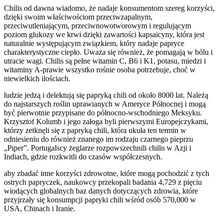
Chilis od dawna wiadomo, że nadaje konsumentom szereg korzyści,
dzięki swoim właściwościom przeciwzapalnym,
przeciwutleniającym, przeciwnowotworowym i regulującym
poziom glukozy we krwi dzięki zawartości kapsaicyny, która jest
naturalnie występującym związkiem, który nadaje papryce
charakterystyczne ciepło. Uważa się również, że pomagają w bólu i
utracie wagi. Chilis są pełne witamin C, B6 i K1, potasu, miedzi i
witaminy A-prawie wszystko rośnie osoba potrzebuje, choć w
niewielkich ilościach.
ludzie jedzą i delektują się papryką chili od około 8000 lat. Należą
do najstarszych roślin uprawianych w Ameryce Północnej i mogą
być pierwotnie przypisane do północno-wschodniego Meksyku.
Krzysztof Kolumb i jego załoga byli pierwszymi Europejczykami,
którzy zetknęli się z papryką chili, która ukuła ten termin w
odniesieniu do również znanego im rodzaju czarnego pieprzu
„Piper”. Portugalscy żeglarze rozpowszechnili chilis w Azji i
Indiach, gdzie rozkwitli do czasów współczesnych.
aby zbadać inne korzyści zdrowotne, które mogą pochodzić z tych
ostrych papryczek, naukowcy przekopali badania 4,729 z pięciu
wiodących globalnych baz danych dotyczących zdrowia, które
przyjrzały się konsumpcji papryki chili wśród osób 570,000 w
USA, Chinach i Iranie.