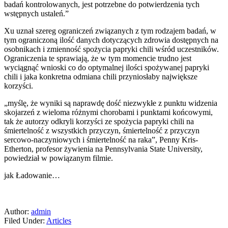
badań kontrolowanych, jest potrzebne do potwierdzenia tych
wstępnych ustaleń.”
Xu uznał szereg ograniczeń związanych z tym rodzajem badań, w
tym ograniczoną ilość danych dotyczących zdrowia dostępnych na
osobnikach i zmienność spożycia papryki chili wśród uczestników.
Ograniczenia te sprawiają, że w tym momencie trudno jest
wyciągnąć wnioski co do optymalnej ilości spożywanej papryki
chili i jaka konkretna odmiana chili przyniosłaby największe
korzyści.
„myślę, że wyniki są naprawdę dość niezwykłe z punktu widzenia
skojarzeń z wieloma różnymi chorobami i punktami końcowymi,
tak że autorzy odkryli korzyści ze spożycia papryki chili na
śmiertelność z wszystkich przyczyn, śmiertelność z przyczyn
sercowo-naczyniowych i śmiertelność na raka”, Penny Kris-
Etherton, profesor żywienia na Pennsylvania State University,
powiedział w powiązanym filmie.
jak Ładowanie…
Author:
admin
Filed Under:
Articles