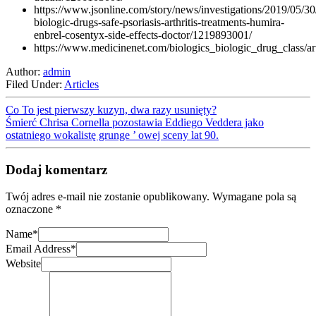
https://www.jsonline.com/story/news/investigations/2019/05/30
biologic-drugs-safe-psoriasis-arthritis-treatments-humira-
enbrel-cosentyx-side-effects-doctor/1219893001/
https://www.medicinenet.com/biologics_biologic_drug_class/a
Author:
admin
Filed Under:
Articles
Co To jest pierwszy kuzyn, dwa razy usunięty?
Śmierć Chrisa Cornella pozostawia Eddiego Veddera jako
ostatniego wokalistę grunge ’ owej sceny lat 90.
Dodaj komentarz
Twój adres e-mail nie zostanie opublikowany.
Wymagane pola są
oznaczone
*
Name
*
Email Address
*
Website