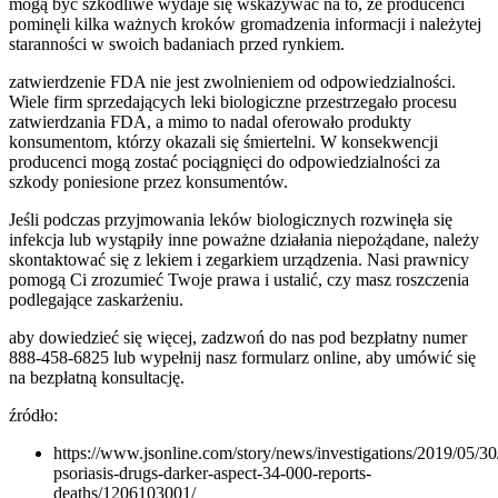
mogą być szkodliwe wydaje się wskazywać na to, że producenci
pominęli kilka ważnych kroków gromadzenia informacji i należytej
staranności w swoich badaniach przed rynkiem.
zatwierdzenie FDA nie jest zwolnieniem od odpowiedzialności.
Wiele firm sprzedających leki biologiczne przestrzegało procesu
zatwierdzania FDA, a mimo to nadal oferowało produkty
konsumentom, którzy okazali się śmiertelni. W konsekwencji
producenci mogą zostać pociągnięci do odpowiedzialności za
szkody poniesione przez konsumentów.
Jeśli podczas przyjmowania leków biologicznych rozwinęła się
infekcja lub wystąpiły inne poważne działania niepożądane, należy
skontaktować się z lekiem i zegarkiem urządzenia. Nasi prawnicy
pomogą Ci zrozumieć Twoje prawa i ustalić, czy masz roszczenia
podlegające zaskarżeniu.
aby dowiedzieć się więcej, zadzwoń do nas pod bezpłatny numer
888-458-6825 lub wypełnij nasz formularz online, aby umówić się
na bezpłatną konsultację.
źródło:
https://www.jsonline.com/story/news/investigations/2019/05/30/a
psoriasis-drugs-darker-aspect-34-000-reports-
deaths/1206103001/