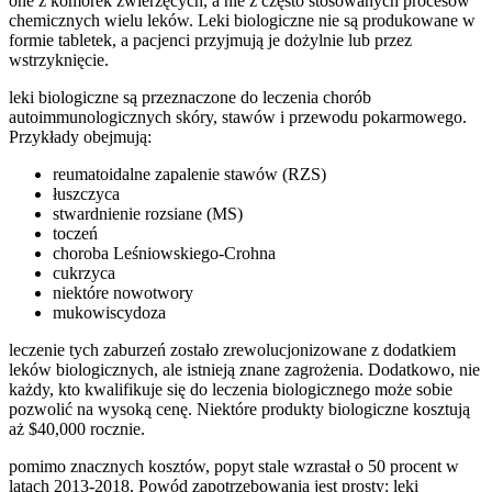
one z komórek zwierzęcych, a nie z często stosowanych procesów
chemicznych wielu leków. Leki biologiczne nie są produkowane w
formie tabletek, a pacjenci przyjmują je dożylnie lub przez
wstrzyknięcie.
leki biologiczne są przeznaczone do leczenia chorób
autoimmunologicznych skóry, stawów i przewodu pokarmowego.
Przykłady obejmują:
reumatoidalne zapalenie stawów (RZS)
łuszczyca
stwardnienie rozsiane (MS)
toczeń
choroba Leśniowskiego-Crohna
cukrzyca
niektóre nowotwory
mukowiscydoza
leczenie tych zaburzeń zostało zrewolucjonizowane z dodatkiem
leków biologicznych, ale istnieją znane zagrożenia. Dodatkowo, nie
każdy, kto kwalifikuje się do leczenia biologicznego może sobie
pozwolić na wysoką cenę. Niektóre produkty biologiczne kosztują
aż $40,000 rocznie.
pomimo znacznych kosztów, popyt stale wzrastał o 50 procent w
latach 2013-2018. Powód zapotrzebowania jest prosty: leki