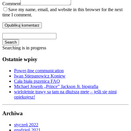
Comment
Save my name, email, and website in this browser for the next
time I comment.
Search
Searching is in progress
Ostatnie wpisy
Power-line communication
Iwan Stiepanowicz Koniew
Cała biała pszenica FAQ
Michael Joseph „Prince” Jackson Jr. biografia
wieloletnie trawy są tam na dłuższą metę – jeśli się nimi
opiekujesz!
Archiwa
styczeń 2022
grudzień 2021