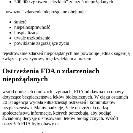
500 000 zgłoszeń „ciężkich” zdarzeń niepożądanych
„poważne” zdarzenie niepożądane obejmuje:
śmierć
niepełnosprawność
hospitalizacja
trwałe uszkodzenie
powikłanie zagrażające życiu
rejestrowanie zdarzeń niepożądanych nie powoduje jednak sugerują
związek przyczynowy między lekiem a urazem.
Ostrzeżenia FDA o zdarzeniach
niepożądanych
wśród doniesień o urazach i zgonach, FDA od dawna ma obawy
dotyczące bezpieczeństwa leków biologicznych. W ciągu ostatnich
20 lat agencja wydała kilkadziesiąt ostrzeżeń i komunikatów
bezpieczeństwa. Mamy nadzieję, że te ostrzeżenia dadzą
społeczeństwu informacje, których potrzebują, aby podjąć
świadomą decyzję o stosowaniu leków biologicznych. Wśród
ostrzeżeń FDA były obawy o: