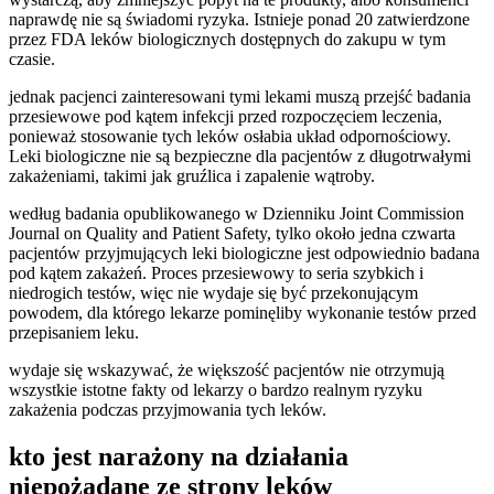
naprawdę nie są świadomi ryzyka. Istnieje ponad 20 zatwierdzone
przez FDA leków biologicznych dostępnych do zakupu w tym
czasie.
jednak pacjenci zainteresowani tymi lekami muszą przejść badania
przesiewowe pod kątem infekcji przed rozpoczęciem leczenia,
ponieważ stosowanie tych leków osłabia układ odpornościowy.
Leki biologiczne nie są bezpieczne dla pacjentów z długotrwałymi
zakażeniami, takimi jak gruźlica i zapalenie wątroby.
według badania opublikowanego w Dzienniku Joint Commission
Journal on Quality and Patient Safety, tylko około jedna czwarta
pacjentów przyjmujących leki biologiczne jest odpowiednio badana
pod kątem zakażeń. Proces przesiewowy to seria szybkich i
niedrogich testów, więc nie wydaje się być przekonującym
powodem, dla którego lekarze pominęliby wykonanie testów przed
przepisaniem leku.
wydaje się wskazywać, że większość pacjentów nie otrzymują
wszystkie istotne fakty od lekarzy o bardzo realnym ryzyku
zakażenia podczas przyjmowania tych leków.
kto jest narażony na działania
niepożądane ze strony leków