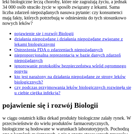
leki biologiczne leczą choroby, które nie zagrażają życiu, a jednak
34 000 osób straciło życie w sposób związany z lekami. Sama
liczba zdarzeń niepożądanych nasuwa pytanie: czy konsumenci
mają fakty, których potrzebują w odniesieniu do tych stosunkowo
nowych leków?
pojawienie się i rozwój Biologii
działania niepożądane i działania niepożądane związane z
lekami biologicznymi
Ostrzeżenia FDA o zdarzeniach niepożądanych
nieproporcjonalna reprezentacja w bazie danych zdarzeń
niepożądanych
ignorowanie protokołów bezpieczeństwa wśród ogromnego
popytu
kto jest narażony na działania niepożądane ze strony leków
biologicznych?
czy podczas przyjmowania leków biologicznych rozwinęła się
u ciebie ciężka infekcja?
pojawienie się i rozwój Biologii
w ciągu ostatnich kilku dekad produkty biologiczne zalały rynek. W
przeciwieństwie do wielu produktów farmaceutycznych,
biologiczne są hodowane w warunkach laboratoryjnych. Pochodzą