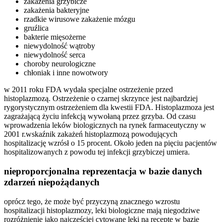
zakażenia grzybicze
zakażenia bakteryjne
rzadkie wirusowe zakażenie mózgu
gruźlica
bakterie mięsożerne
niewydolność wątroby
niewydolność serca
choroby neurologiczne
chłoniak i inne nowotwory
w 2011 roku FDA wydała specjalne ostrzeżenie przed
histoplazmozą. Ostrzeżenie o czarnej skrzynce jest najbardziej
rygorystycznym ostrzeżeniem dla kwestii FDA. Histoplazmoza jest
zagrażającą życiu infekcją wywołaną przez grzyba. Od czasu
wprowadzenia leków biologicznych na rynek farmaceutyczny w
2001 r.wskaźnik zakażeń histoplazmozą powodujących
hospitalizację wzrósł o 15 procent. Około jeden na pięciu pacjentów
hospitalizowanych z powodu tej infekcji grzybiczej umiera.
nieproporcjonalna reprezentacja w bazie danych
zdarzeń niepożądanych
oprócz tego, że może być przyczyną znacznego wzrostu
hospitalizacji histoplazmozy, leki biologiczne mają niegodziwe
rozróżnienie jako najczęściej cytowane leki na receptę w bazie