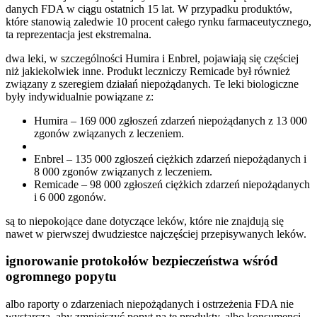
danych FDA w ciągu ostatnich 15 lat. W przypadku produktów,
które stanowią zaledwie 10 procent całego rynku farmaceutycznego,
ta reprezentacja jest ekstremalna.
dwa leki, w szczególności Humira i Enbrel, pojawiają się częściej
niż jakiekolwiek inne. Produkt leczniczy Remicade był również
związany z szeregiem działań niepożądanych. Te leki biologiczne
były indywidualnie powiązane z:
Humira – 169 000 zgłoszeń zdarzeń niepożądanych z 13 000
zgonów związanych z leczeniem.
Enbrel – 135 000 zgłoszeń ciężkich zdarzeń niepożądanych i
8 000 zgonów związanych z leczeniem.
Remicade – 98 000 zgłoszeń ciężkich zdarzeń niepożądanych
i 6 000 zgonów.
są to niepokojące dane dotyczące leków, które nie znajdują się
nawet w pierwszej dwudziestce najczęściej przepisywanych leków.
ignorowanie protokołów bezpieczeństwa wśród
ogromnego popytu
albo raporty o zdarzeniach niepożądanych i ostrzeżenia FDA nie
wystarczą, aby zmniejszyć popyt na te produkty, albo konsumenci