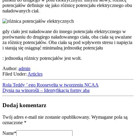
potencjałów definiuje się jako różnicę potencjału elektrycznego obu
naładowanych ciał.
gdy ciało jest naładowane do innego potencjału elektrycznego w
porównaniu do drugiego naładowanego ciała, oba ciała są uważane
za różnicę potencjałów. Oba ciała są pod wpływem stresu i napięcia
i starają się osiągnąć minimalną jednostkę potencjału
: jednostką różnicy potencjałów jest wolt.
Author:
admin
Filed Under:
Articles
Rola Teddy ’ ego Roosevelta w tworzeniu NCAA
Dynia na winorośli – Identyfikacja formy aba
Dodaj komentarz
Twój adres e-mail nie zostanie opublikowany.
Wymagane pola są
oznaczone
*
Name
*