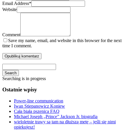
Email Address
*
Website
Comment
Save my name, email, and website in this browser for the next
time I comment.
Search
Searching is in progress
Ostatnie wpisy
Power-line communication
Iwan Stiepanowicz Koniew
Cała biała pszenica FAQ
Michael Joseph „Prince” Jackson Jr. biografia
wieloletnie trawy są tam na dłuższą metę – jeśli się nimi
opiekujesz!