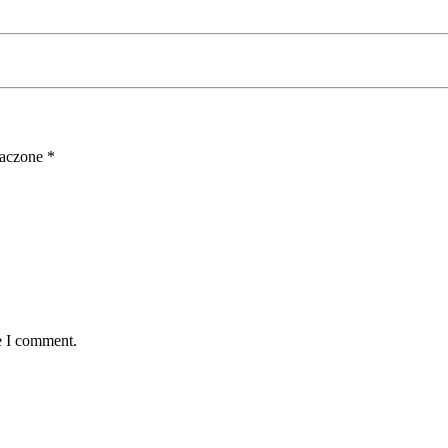
naczone
*
e I comment.