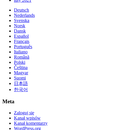
luty 2021
Deutsch
Nederlands
Svenska
Norsk
Dansk
Español
Français
Português
Italiano
Română
Polski
Čeština
Magyar
Suomi
日本語
한국어
Meta
Zaloguj się
Kanał wpisów
Kanał komentarzy
WordPress.org