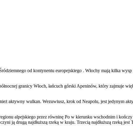
Śródziemnego od kontynentu europejskiego . Włochy mają kilka wysp na
a północnej granicy Włoch, łańcuch górski Apeninów, który zajmuje 
również aktywny wulkan. Wezuwiusz, krok od Neapolu, jest jedynym ak
o regionu alpejskiego przez równinę Po w kierunku wschodnim i kończy
zyni ją drugą najdłuższą rzeką w kraju. Trzecią najdłuższą rzeką jest