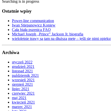
Searching is in progress
Ostatnie wpisy
Power-line communication
Iwan Stiepanowicz Koniew
Cała biała pszenica FAQ
Michael Joseph „Prince” Jackson Jr. biografia
wieloletnie trawy są tam na dłuższą metę – jeśli się nimi opieku
Archiwa
styczeń 2022
grudzień 2021
listopad 2021
październik 2021
wrzesień 2021
sierpień 2021
lipiec 2021
czerwiec 2021
maj 2021
kwiecień 2021
marzec 2021