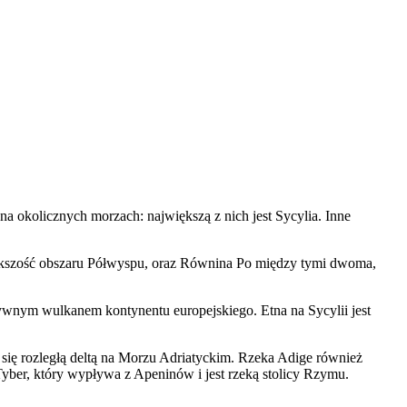
 okolicznych morzach: największą z nich jest Sycylia. Inne
większość obszaru Półwyspu, oraz Równina Po między tymi dwoma,
tywnym wulkanem kontynentu europejskiego. Etna na Sycylii jest
 się rozległą deltą na Morzu Adriatyckim. Rzeka Adige również
 Tyber, który wypływa z Apeninów i jest rzeką stolicy Rzymu.