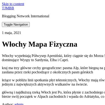
Skip to content
TJMBB
Blogging Network International
Toggle Navigation
1 maja, 2021
Włochy Mapa Fizyczna
Włochy wypełniają Półwysep Apeniński, który ciągnie się do Morza 
dominujące Wyspy to Sardynia, Elba i Capri.
kraj ma trzy główne cechy geograficzne: pasma Alp, które biegną n
zasilana przez rzeki pochodzące z okolicznych pasm górskich
leżące w pobliżu linii spotkania płyt tektonicznych, Włochy mają 
jednym z największych aktywnych wulkanów na świecie.
główną i najdłuższą rzeką Włoch jest Po, która płynie z zachodnieg
bierze swój początek w Alpach zachodnich i wpada do Adriatyku, co c
Author:
admin