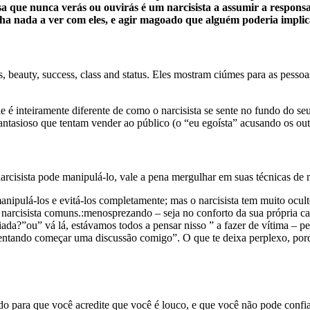
sa que nunca verás ou ouvirás é um narcisista a assumir a responsa
inha nada a ver com eles, e agir magoado que alguém poderia implic
tus, beauty, success, class and status. Eles mostram ciúmes para as pes
ie é inteiramente diferente de como o narcisista se sente no fundo do seu
antasioso que tentam vender ao público (o “eu egoísta” acusando os out
arcisista pode manipulá-lo, vale a pena mergulhar em suas técnicas d
anipulá-los e evitá-los completamente; mas o narcisista tem muito ocul
 narcisista comuns.:menosprezando – seja no conforto da sua própria ca
ada?”ou” vá lá, estávamos todos a pensar nisso ” a fazer de vítima – pen
 tentando começar uma discussão comigo”. O que te deixa perplexo, porq
o para que você acredite que você é louco, e que você não pode confi