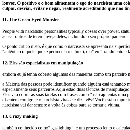
louvor, O positivo e o bom alimentam o ego do narcisista.uma coi
culpar, desviar, evitar e negar, realmente acreditando que não t
11. The Green Eyed Monster
People with narcisistic personalities typically obsess over power, sta
acusar outros de terem inveja deles, incluindo o seu próprio parceiro.
O ponto crítico nisto, é que como o narcisista se apresenta na superfíc
“autêntico (aquele que experimenta o ciúme), e o” eu “fraudulento e f
12. Eles são especialistas em manipulação
embora eu já tenha coberto algumas das maneiras como um parceiro n
a Maioria das pessoas pode identificar quando alguém está tentando m
especialmente seus parceiros.Aqui estão duas tácticas de manipulação
Eles vão cobrir as suas tarefas com frases como ” não aguentas uma pi
discutem contigo, e o narcisista vira-se e diz “vês? Você está sempre
narcisista vai dar sempre a volta às coisas para se tornar a vítima.
13. Crazy-making
também conhecido como” gaslighting”, é um processo lento e calculad