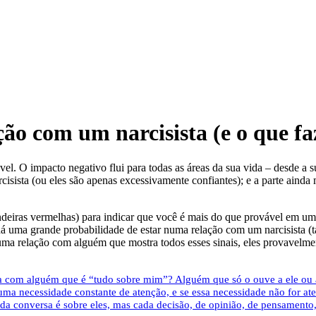
ção com um narcisista (e o que fa
l. O impacto negativo flui para todas as áreas da sua vida – desde a su
arcisista (ou eles são apenas excessivamente confiantes); e a parte ainda
deiras vermelhas) para indicar que você é mais do que provável em um
ais, há uma grande probabilidade de estar numa relação com um narcisis
ma relação com alguém que mostra todos esses sinais, eles provavelmen
a com alguém que é “tudo sobre mim”? Alguém que só o ouve a ele ou a
m uma necessidade constante de atenção, e se essa necessidade não for at
 conversa é sobre eles, mas cada decisão, de opinião, de pensamento, de 