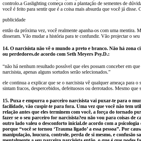
controlo.a Gaslighting começa com a plantação de sementes de dúvida
você é feito para sentir que é a coisa mais absurda que você já disse. 
publicidade
então da próxima vez, você realmente apanha-os com uma mentira. M
disseram. Vão mudar a história para te confundir. Vão projectar o se
14. O narcisista não vê o mundo a preto e branco. Não há zona ci
ou perdedores.de acordo com Seth Meyers Psy.D.:
“não há nenhum resultado possível que eles possam conceber em que c
narcisista, apenas alguns sortudos serão selecionados.”
ele continua a explicar que se o narcisista vê qualquer ameaça para o s
sintam fracos, despercebidos, defeituosos ou derrotados. Mesmo que si
15. Puxa e empurra o parceiro narcisista vai puxar-te para o mu
facilidade, vão cuspir-te para fora. Uma vez que você não tem uti
relação antes que eles terminem com você, a força do tornado puxa
fazer se o seu parceiro for narcisista?eu não vou para coisas de
outro lado valeu o desconforto inicial.de acordo com a psicologia
porque “você se tornou ‘Trauma ligado’ a essa pessoa”. Por causa 
manipulação, loucura, controle, perda de si mesmo, e confusão s
mentalmente a seu parceiro narcisista.então, o que é que podes 