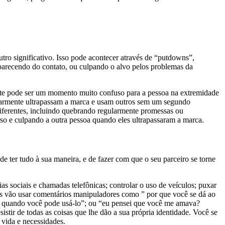
tro significativo. Isso pode acontecer através de “putdowns”,
saparecendo do contato, ou culpando o alvo pelos problemas da
Este pode ser um momento muito confuso para a pessoa na extremidade
egularmente ultrapassam a marca e usam outros sem um segundo
 diferentes, incluindo quebrando regularmente promessas ou
so e culpando a outra pessoa quando eles ultrapassaram a marca.
 ter tudo à sua maneira, e de fazer com que o seu parceiro se torne
as sociais e chamadas telefônicas; controlar o uso de veículos; puxar
stas vão usar comentários manipuladores como ” por que você se dá ao
zer quando você pode usá-lo”; ou “eu pensei que você me amava?
istir de todas as coisas que lhe dão a sua própria identidade. Você se
 vida e necessidades.