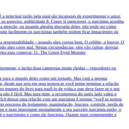
é a principal razão pela qual são incapazes de experimentar o amor.
s aspectos. publicidade 8. Como já mencionei, o narcisista acredita
 atenção, ou quando alguém discorda deles, isto pode ser como
uito facilmente.os narcisistas também podem ficar impacientes ou
 a responsabilidade – quando algo correu bem. O crédito, o louvor, O
o algo corre mal. Nestas circunstâncias, eles vão culpar, desviar,
 deles para começar. 11. The Green Eyed Monster
iormente, e inclui duas categorias muito rígidas – vencedores ou
ndo-te para o mundo deles como um tornado. Mas com a mesma
u, desde que seja em seus termos.se você tentar terminar a relação
s truques do livro para trazê-lo de volta.o que deve fazer se o seu
ta não é fácil. Mas para mim, a recompensa do outro lado valeu o
ifícil deixar uma relação com um narcisista é porque “você se tornou
ento processo de isolamento, manipulação, loucura, controle, perda de
e e mais importante mentalmente a seu parceiro narcisista.então, o
 é o narcisismo e como ele funciona. Quanto mais compreender a