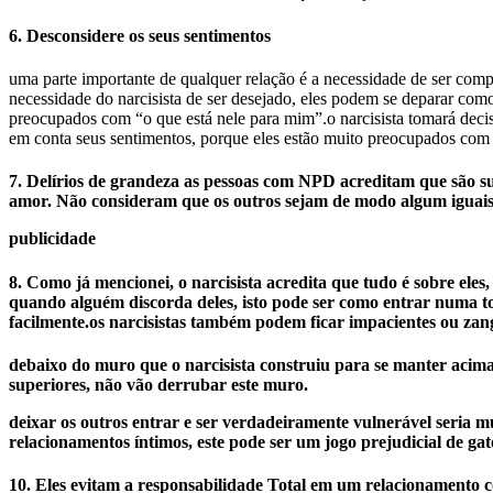
6. Desconsidere os seus sentimentos
uma parte importante de qualquer relação é a necessidade de ser compr
necessidade do narcisista de ser desejado, eles podem se deparar com
preocupados com “o que está nele para mim”.o narcisista tomará decisõ
em conta seus sentimentos, porque eles estão muito preocupados com 
7. Delírios de grandeza as pessoas com NPD acreditam que são sup
amor. Não consideram que os outros sejam de modo algum iguais 
publicidade
8. Como já mencionei, o narcisista acredita que tudo é sobre e
quando alguém discorda deles, isto pode ser como entrar numa t
facilmente.os narcisistas também podem ficar impacientes ou z
debaixo do muro que o narcisista construiu para se manter acima
superiores, não vão derrubar este muro.
deixar os outros entrar e ser verdadeiramente vulnerável seria mu
relacionamentos íntimos, este pode ser um jogo prejudicial de ga
10. Eles evitam a responsabilidade Total em um relacionamento co