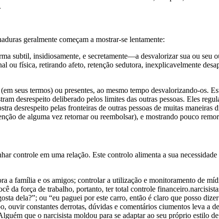
.
chaduras geralmente começam a mostrar-se lentamente:
a subtil, insidiosamente, e secretamente—a desvalorizar sua ou seu ou
al ou física, retirando afeto, retenção sedutora, inexplicavelmente de
to (em seus termos) ou presentes, ao mesmo tempo desvalorizando-os. 
ostram desrespeito deliberado pelos limites das outras pessoas. Eles r
ostra desrespeito pelas fronteiras de outras pessoas de muitas maneiras
tenção de alguma vez retornar ou reembolsar), e mostrando pouco remor
r controle em uma relação. Este controlo alimenta a sua necessidade de
a a família e os amigos; controlar a utilização e monitoramento de mídi
ê da força de trabalho, portanto, ter total controle financeiro.narcisi
osta dela?”; ou “eu paguei por este carro, então é claro que posso di
, ouvir constantes derrotas, dúvidas e comentários ciumentos leva a des
guém que o narcisista moldou para se adaptar ao seu próprio estilo de