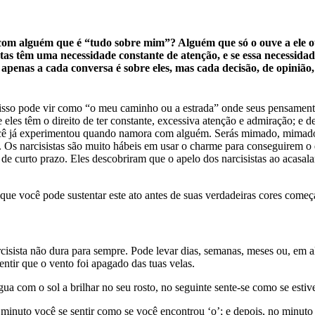
com alguém que é “tudo sobre mim”? Alguém que só o ouve a ele ou
stas têm uma necessidade constante de atenção, e se essa necessidad
enas a cada conversa é sobre eles, mas cada decisão, de opinião, de
isso pode vir como “o meu caminho ou a estrada” onde seus pensamentos
les têm o direito de ter constante, excessiva atenção e admiração; e d
ocê já experimentou quando namora com alguém. Serás mimado, mimado, t
l?”. Os narcisistas são muito hábeis em usar o charme para conseguirem
 de curto prazo. Eles descobriram que o apelo dos narcisistas ao acasala
e você pode sustentar este ato antes de suas verdadeiras cores começar
cisista não dura para sempre. Pode levar dias, semanas, meses ou, em
ntir que o vento foi apagado das tuas velas.
gua com o sol a brilhar no seu rosto, no seguinte sente-se como se esti
inuto você se sentir como se você encontrou ‘o’; e depois, no minuto 