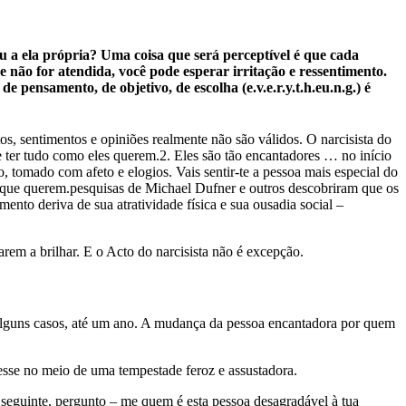
 a ela própria? Uma coisa que será perceptível é que cada
e não for atendida, você pode esperar irritação e ressentimento.
 pensamento, de objetivo, de escolha (e.v.e.r.y.t.h.eu.n.g.) é
, sentimentos e opiniões realmente não são válidos. O narcisista do
e ter tudo como eles querem.2. Eles são tão encantadores … no início
omado com afeto e elogios. Vais sentir-te a pessoa mais especial do
 o que querem.pesquisas de Michael Dufner e outros descobriram que os
mento deriva de sua atratividade física e sua ousadia social –
em a brilhar. E o Acto do narcisista não é excepção.
 alguns casos, até um ano. A mudança da pessoa encantadora por quem
vesse no meio de uma tempestade feroz e assustadora.
seguinte, pergunto – me quem é esta pessoa desagradável à tua