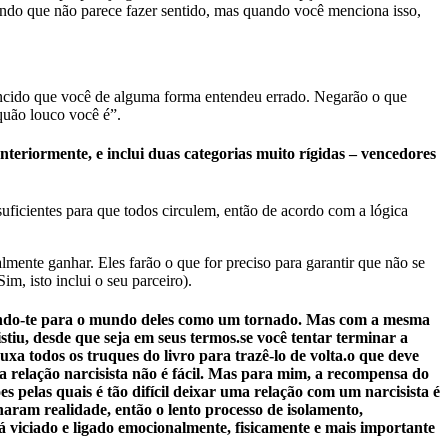
endo que não parece fazer sentido, mas quando você menciona isso,
ncido que você de alguma forma entendeu errado. Negarão o que
quão louco você é”.
teriormente, e inclui duas categorias muito rígidas – vencedores
ficientes para que todos circulem, então de acordo com a lógica
almente ganhar. Eles farão o que for preciso para garantir que não se
m, isto inclui o seu parceiro).
traindo-te para o mundo deles como um tornado. Mas com a mesma
stiu, desde que seja em seus termos.se você tentar terminar a
uxa todos os truques do livro para trazê-lo de volta.o que deve
ma relação narcisista não é fácil. Mas para mim, a recompensa do
s pelas quais é tão difícil deixar uma relação com um narcisista é
naram realidade, então o lento processo de isolamento,
á viciado e ligado emocionalmente, fisicamente e mais importante