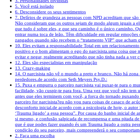
3. Personalidades divididas
5. Você está isolado
6. Desconsidere os seus sentimentos
7. Delírios de grandeza as pessoas com NPD acreditam que são su
Não consideram que os outros sejam de modo algum iguais a ele
que tudo é sobre eles, e que seu caminho é o único caminho. 
entrar numa toca de leão. Têm dificuldade em regular emoções 
zangados quando não recebem o “tratamento VIP” que acham q
10. Eles evitam a responsabilidade Total em um relacionamento 
positivo e o bom alimentam o ego do narcisista.uma coisa que nu
evitar e negar, realmente acreditando que não tinha nada a ver
12. Eles são especialistas em manipulação
13. Crazy-making
14. O narcisista não vê o mundo a preto e branco. Não há zona 
perdedores.de acordo com Seth Meyers Psy.D.:
15. Puxa e empurra o parceiro narcisista vai puxar-te para o m
facilidade, vão cuspir-te para fora. Uma vez que você não tem u
antes que eles terminem com você, a força do tornado puxando vo
parceiro for narcisista?eu não vou para coisas de casaco de açú
desconforto inicial.de acordo com a psicologia de hoje, o autor
‘Trauma ligado’ a essa pessoa”. Por causa do banho inicial de a
si mesmo, e confusão salpicada de recompensa e uma pitada de i
que é que podes fazer quando és um Trauma ligado a outra pess
condição do seu parceiro, mais compreenderá o seu comportam
2. Faça uma escolha