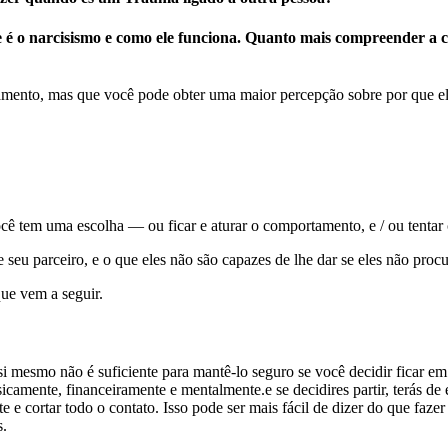
e é o narcisismo e como ele funciona. Quanto mais compreender a 
amento, mas que você pode obter uma maior percepção sobre por que ele
ê tem uma escolha — ou ficar e aturar o comportamento, e / ou tentar c
 seu parceiro, e o que eles não são capazes de lhe dar se eles não proc
que vem a seguir.
 si mesmo não é suficiente para mantê-lo seguro se você decidir ficar e
camente, financeiramente e mentalmente.e se decidires partir, terás de e
 e cortar todo o contato. Isso pode ser mais fácil de dizer do que fazer
s.