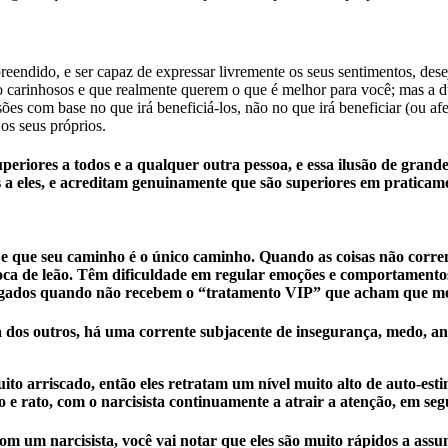
eendido, e ser capaz de expressar livremente os seus sentimentos, dese
o carinhosos e que realmente querem o que é melhor para você; mas a dur
es com base no que irá beneficiá-los, não no que irá beneficiar (ou afe
os seus próprios.
eriores a todos e a qualquer outra pessoa, e essa ilusão de grande
a eles, e acreditam genuinamente que são superiores em praticame
les, e que seu caminho é o único caminho. Quando as coisas não c
oca de leão. Têm dificuldade em regular emoções e comportamentos
angados quando não recebem o “tratamento VIP” que acham que me
 dos outros, há uma corrente subjacente de insegurança, medo, an
ito arriscado, então eles retratam um nível muito alto de auto-est
to e rato, com o narcisista continuamente a atrair a atenção, em s
m um narcisista, você vai notar que eles são muito rápidos a assu