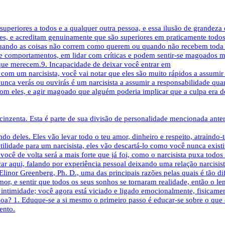
periores a todos e a qualquer outra pessoa, e essa ilusão de grandeza 
s, e acreditam genuinamente que são superiores em praticamente todos o
Quando as coisas não correm como querem ou quando não recebem toda a
e comportamentos, em lidar com críticas e podem sentir-se magoados m
ue merecem.9. Incapacidade de deixar você entrar em
com um narcisista, você vai notar que eles são muito rápidos a assumir
nca verás ou ouvirás é um narcisista a assumir a responsabilidade quand
 com eles, e agir magoado que alguém poderia implicar que a culpa era
cinzenta. Esta é parte de sua divisão de personalidade mencionada anter
undo deles. Eles vão levar todo o teu amor, dinheiro e respeito, atrai
tilidade para um narcisista, eles vão descartá-lo como você nunca existi
cê de volta será a mais forte que já foi, como o narcisista puxa todos o
car aqui, falando por experiência pessoal deixando uma relação narcisis
 Elinor Greenberg, Ph. D., uma das principais razões pelas quais é tão d
mor, e sentir que todos os seus sonhos se tornaram realidade, então o l
ntimidade; você agora está viciado e ligado emocionalmente, fisicament
oa? 1. Eduque-se a si mesmo o primeiro passo é educar-se sobre o que
ento.