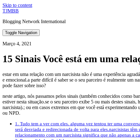
Skip to content
TJMBB
Blogging Network International
Toggle Navigation
Março 4, 2021
15 Sinais Você está em uma rela
estar em uma relação com um narcisista não é uma experiência agradáve
e emocional.a parte difícil é saber se o seu parceiro é realmente um n
pode fazer sobre isso?
neste artigo, nós passamos pelos sinais (também conhecidos como ban
estiver nesta situação.se o seu parceiro exibe 5 ou mais destes sin
narcisista).; ou em casos extremos em que você está experimentando u
ou NPD.
1. Tudo tem a ver com eles. alguma vez tentou ter uma convers
será desviada e redirecionada de volta para eles.narcisistas tê
relacionamento com um narcisista significa que não apenas a cada