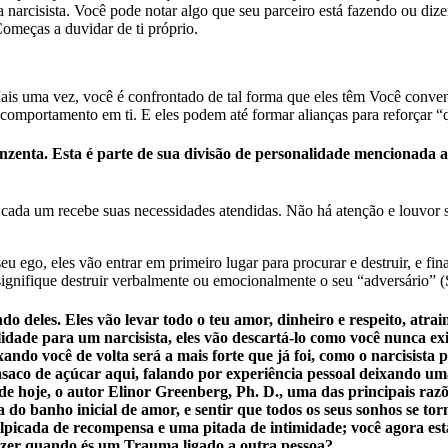
 narcisista. Você pode notar algo que seu parceiro está fazendo ou diz
Começas a duvidar de ti próprio.
ais uma vez, você é confrontado de tal forma que eles têm Você conve
u comportamento em ti. E eles podem até formar alianças para reforçar “
nzenta. Esta é parte de sua divisão de personalidade mencionada an
ada um recebe suas necessidades atendidas. Não há atenção e louvor su
eu ego, eles vão entrar em primeiro lugar para procurar e destruir, e fin
gnifique destruir verbalmente ou emocionalmente o seu “adversário” (Si
ndo deles. Eles vão levar todo o teu amor, dinheiro e respeito, a
lidade para um narcisista, eles vão descartá-lo como você nunca exi
ndo você de volta será a mais forte que já foi, como o narcisista p
 casaco de açúcar aqui, falando por experiência pessoal deixando u
 de hoje, o autor Elinor Greenberg, Ph. D., uma das principais razõe
do banho inicial de amor, e sentir que todos os seus sonhos se tor
alpicada de recompensa e uma pitada de intimidade; você agora est
fazer quando és um Trauma ligado a outra pessoa?