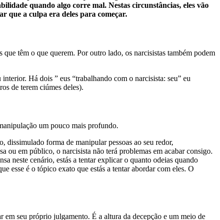
bilidade quando algo corre mal. Nestas circunstâncias, eles vão
ar que a culpa era deles para começar.
soas que têm o que querem. Por outro lado, os narcisistas também podem
 interior. Há dois ” eus “trabalhando com o narcisista: seu” eu
ros de terem ciúmes deles).
e manipulação um pouco mais profundo.
to, dissimulado forma de manipular pessoas ao seu redor,
sa ou em público, o narcisista não terá problemas em acabar consigo.
sa neste cenário, estás a tentar explicar o quanto odeias quando
ue esse é o tópico exato que estás a tentar abordar com eles. O
ar em seu próprio julgamento. É a altura da decepção e um meio de