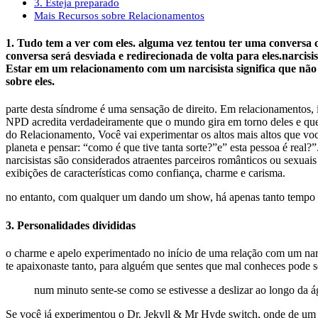
3. Esteja preparado
Mais Recursos sobre Relacionamentos
1. Tudo tem a ver com eles. alguma vez tentou ter uma conversa 
conversa será desviada e redirecionada de volta para eles.narcisi
Estar em um relacionamento com um narcisista significa que não ap
sobre eles.
parte desta síndrome é uma sensação de direito. Em relacionamentos, 
NPD acredita verdadeiramente que o mundo gira em torno deles e que e
do Relacionamento, Você vai experimentar os altos mais altos que v
planeta e pensar: “como é que tive tanta sorte?”e” esta pessoa é rea
narcisistas são considerados atraentes parceiros românticos ou sexuais
exibições de características como confiança, charme e carisma.
no entanto, com qualquer um dando um show, há apenas tanto tempo qu
3. Personalidades divididas
o charme e apelo experimentado no início de uma relação com um nar
te apaixonaste tanto, para alguém que sentes que mal conheces pode se
num minuto sente-se como se estivesse a deslizar ao longo da á
Se você já experimentou o Dr. Jekyll & Mr Hyde switch, onde de um m