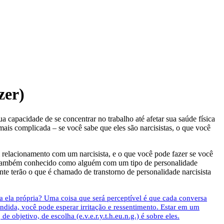
zer)
a capacidade de se concentrar no trabalho até afetar sua saúde física
 mais complicada – se você sabe que eles são narcisistas, o que você
 relacionamento com um narcisista, e o que você pode fazer se você
ta (também conhecido como alguém com um tipo de personalidade
te terão o que é chamado de transtorno de personalidade narcisista
 ela própria? Uma coisa que será perceptível é que cada conversa
endida, você pode esperar irritação e ressentimento. Estar em um
objetivo, de escolha (e.v.e.r.y.t.h.eu.n.g.) é sobre eles.