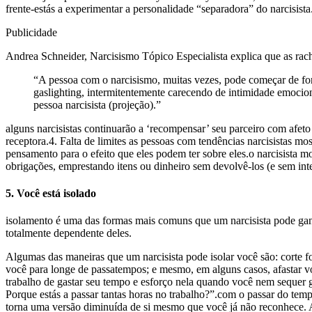
frente-estás a experimentar a personalidade “separadora” do narcisista
Publicidade
Andrea Schneider, Narcisismo Tópico Especialista explica que as ra
“A pessoa com o narcisismo, muitas vezes, pode começar de form
gaslighting, intermitentemente carecendo de intimidade emocion
pessoa narcisista (projeção).”
alguns narcisistas continuarão a ‘recompensar’ seu parceiro com afe
receptora.4. Falta de limites as pessoas com tendências narcisistas m
pensamento para o efeito que eles podem ter sobre eles.o narcisista m
obrigações, emprestando itens ou dinheiro sem devolvê-los (e sem in
5. Você está isolado
isolamento é uma das formas mais comuns que um narcisista pode ganha
totalmente dependente deles.
Algumas das maneiras que um narcisista pode isolar você são: corte for
você para longe de passatempos; e mesmo, em alguns casos, afastar voc
trabalho de gastar seu tempo e esforço nela quando você nem sequer g
Porque estás a passar tantas horas no trabalho?”.com o passar do tempo
torna uma versão diminuída de si mesmo que você já não reconhece. Al