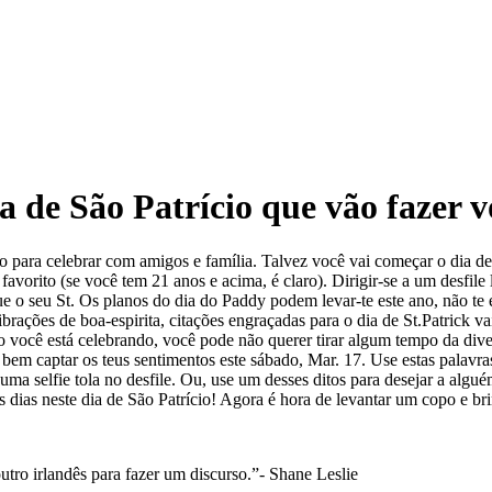
 de São Patrício que vão fazer vo
do para celebrar com amigos e família. Talvez você vai começar o dia 
avorito (se você tem 21 anos e acima, é claro). Dirigir-se a um desfile
 o seu St. Os planos do dia do Paddy podem levar-te este ano, não te es
brações de boa-espirita, citações engraçadas para o dia de St.Patrick v
o você está celebrando, você pode não querer tirar algum tempo da dive
 bem captar os teus sentimentos este sábado, Mar. 17. Use estas palavra
ma selfie tola no desfile. Ou, use um desses ditos para desejar a algu
os dias neste dia de São Patrício! Agora é hora de levantar um copo e 
utro irlandês para fazer um discurso.”- Shane Leslie