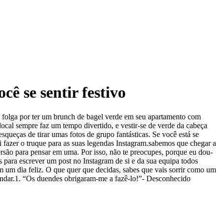
cê se sentir festivo
de folga por ter um brunch de bagel verde em seu apartamento com
 local sempre faz um tempo divertido, e vestir-se de verde da cabeça
queças de tirar umas fotos de grupo fantásticas. Se você está se
ai fazer o truque para as suas legendas Instagram.sabemos que chegar a
rsão para pensar em uma. Por isso, não te preocupes, porque eu dou-
s para escrever um post no Instagram de si e da sua equipa todos
ém um dia feliz. O que quer que decidas, sabes que vais sorrir como um
brindar.1. “Os duendes obrigaram-me a fazê-lo!”- Desconhecido