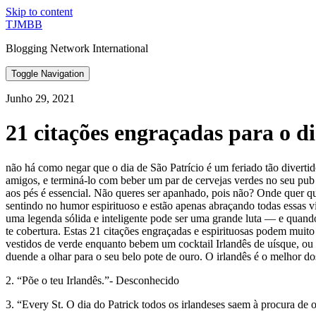
Skip to content
TJMBB
Blogging Network International
Toggle Navigation
Junho 29, 2021
21 citações engraçadas para o dia
não há como negar que o dia de São Patrício é um feriado tão diverti
amigos, e terminá-lo com beber um par de cervejas verdes no seu pub f
aos pés é essencial. Não queres ser apanhado, pois não? Onde quer que
sentindo no humor espirituoso e estão apenas abraçando todas essas vi
uma legenda sólida e inteligente pode ser uma grande luta — e quand
te cobertura. Estas 21 citações engraçadas e espirituosas podem muito
vestidos de verde enquanto bebem um cocktail Irlandês de uísque, ou u
duende a olhar para o seu belo pote de ouro. O irlandês é o melhor d
2. “Põe o teu Irlandês.”- Desconhecido
3. “Every St. O dia do Patrick todos os irlandeses saem à procura de o