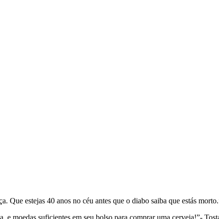
. Que estejas 40 anos no céu antes que o diabo saiba que estás morto.”
 e moedas suficientes em seu bolso para comprar uma cerveja!”- Tosta