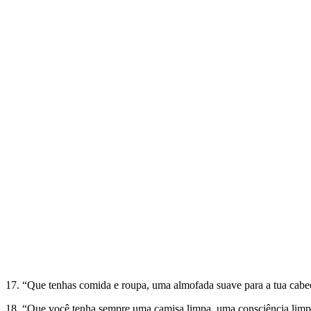
17. “Que tenhas comida e roupa, uma almofada suave para a tua cabeça
18. “Que você tenha sempre uma camisa limpa, uma consciência limpa,