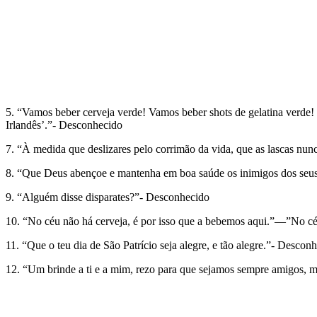
5. “Vamos beber cerveja verde! Vamos beber shots de gelatina verde!
Irlandês’.”- Desconhecido
7. “À medida que deslizares pelo corrimão da vida, que as lascas nunc
8. “Que Deus abençoe e mantenha em boa saúde os inimigos dos seus 
9. “Alguém disse disparates?”- Desconhecido
10. “No céu não há cerveja, é por isso que a bebemos aqui.”—”No c
11. “Que o teu dia de São Patrício seja alegre, e tão alegre.”- Descon
12. “Um brinde a ti e a mim, rezo para que sejamos sempre amigos, ma