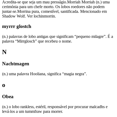
Acredita-se que seja um mau presságio.Morriah Morriah (n.) uma
cerimónia para um chefe morto. Os lobos roedores não podem
juntar-se.Morrina pura, comestível, santificada. Mencionado em
Shadow Wolf. Ver lochinmorrin.
myrrr glostch
(n.) palavras de lobo antigas que significam “pequeno milagre”. É a
palavra “Mirrglosch” que recebeu o nome.
N
Nachtmagen
(n.) uma palavra Hooliana, significa “magia negra”.
o
Obea
(n.) o lobo rankless, estéril, responsável por procurar malcadhs e
levá-los a um tummfraw para morrer.