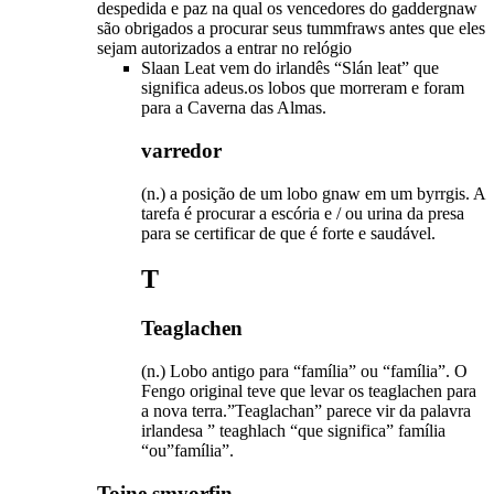
despedida e paz na qual os vencedores do gaddergnaw
são obrigados a procurar seus tummfraws antes que eles
sejam autorizados a entrar no relógio
Slaan Leat vem do irlandês “Slán leat” que
significa adeus.os lobos que morreram e foram
para a Caverna das Almas.
varredor
(n.) a posição de um lobo gnaw em um byrrgis. A
tarefa é procurar a escória e / ou urina da presa
para se certificar de que é forte e saudável.
T
Teaglachen
(n.) Lobo antigo para “família” ou “família”. O
Fengo original teve que levar os teaglachen para
a nova terra.”Teaglachan” parece vir da palavra
irlandesa ” teaghlach “que significa” família
“ou”família”.
Toine smyorfin