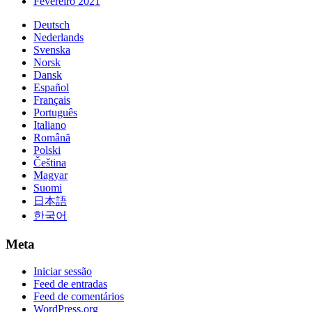
Fevereiro 2021
Deutsch
Nederlands
Svenska
Norsk
Dansk
Español
Français
Português
Italiano
Română
Polski
Čeština
Magyar
Suomi
日本語
한국어
Meta
Iniciar sessão
Feed de entradas
Feed de comentários
WordPress.org