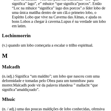
significa” lago”, e” mhuice “que significa”porcos”. Então
“Loc na mhuice “significa” lago dos porcos”.o líder lobo de
uma única matilha dentro de um clã.o primeiro lobo, o
Espírito Lobo que vive na Caverna das Almas, e ajuda os
bons Lobos a chegar à caverna.Lupus é na verdade um lobo
em latim.
Lochinmorrin
(v.) quando um lobo começaria a escalar o trilho espiritual.
M
Malcadh
(n./adj.) Significa “um maldito”; um lobo que nasceu com uma
deformidade e tomadas pelo Obea para um tummfraw para
morrer.Malcadh pode vir da palavra irlandesa ” mallacht “que
significa”amaldiçoado”.
Mhuic
(n. / adj.) uma das poucas maldições de lobo conhecidas, ofensiva