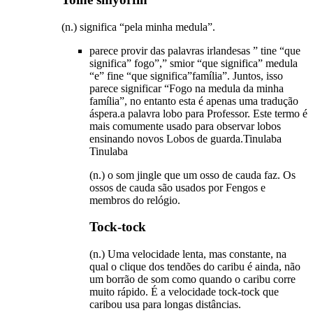
(n.) significa “pela minha medula”.
parece provir das palavras irlandesas ” tine “que
significa” fogo”,” smior “que significa” medula
“e” fine “que significa”família”. Juntos, isso
parece significar “Fogo na medula da minha
família”, no entanto esta é apenas uma tradução
áspera.a palavra lobo para Professor. Este termo é
mais comumente usado para observar lobos
ensinando novos Lobos de guarda.Tinulaba
Tinulaba
(n.) o som jingle que um osso de cauda faz. Os
ossos de cauda são usados por Fengos e
membros do relógio.
Tock-tock
(n.) Uma velocidade lenta, mas constante, na
qual o clique dos tendões do caribu é ainda, não
um borrão de som como quando o caribu corre
muito rápido. É a velocidade tock-tock que
caribou usa para longas distâncias.