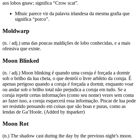
aos lobos gnaw; significa “Crow scat”.
Mhuic parece vir da palavra irlandesa da mesma grafia que
significa “porco”.
Moldwarp
(n. / adj.) uma das poucas maldições de lobo conhecidas, e a mais
ofensiva que existe.
Moon Blinked
(n. / adj.) Moon blinking é quando uma coruja é forçada a dormir
sob o brilho da lua cheia, o que destrói o livre arbítrio da coruja. É
apenas perigoso quando a coruja é forçada a dormir, enquanto voar
ou andar sob o brilho total não prejudica a coruja em tudo. Se a
coruja repetir certas informações (como seu nome) vezes sem conta
ao fazer isso, a coruja esquecerá essa informação. Piscar de lua pode
ser resistido pensando em coisas que são boas e puras, como as
lendas de Ga’Hoole. (Added by itsparker)
Moon Rot
(n.) The shadow cast during the day by the previous night’s moon.