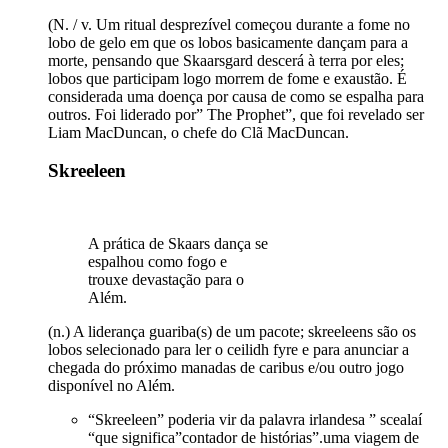
(N. / v. Um ritual desprezível começou durante a fome no
lobo de gelo em que os lobos basicamente dançam para a
morte, pensando que Skaarsgard descerá à terra por eles;
lobos que participam logo morrem de fome e exaustão. É
considerada uma doença por causa de como se espalha para
outros. Foi liderado por” The Prophet”, que foi revelado ser
Liam MacDuncan, o chefe do Clã MacDuncan.
Skreeleen
A prática de Skaars dança se
espalhou como fogo e
trouxe devastação para o
Além.
(n.) A liderança guariba(s) de um pacote; skreeleens são os
lobos selecionado para ler o ceilidh fyre e para anunciar a
chegada do próximo manadas de caribus e/ou outro jogo
disponível no Além.
“Skreeleen” poderia vir da palavra irlandesa ” scealaí
“que significa”contador de histórias”.uma viagem de