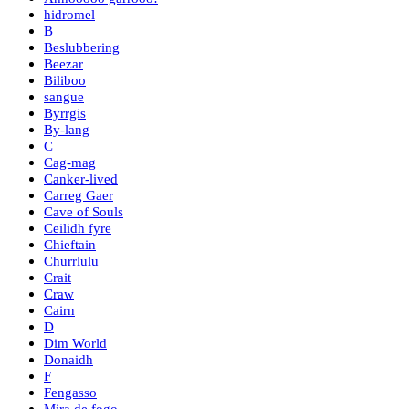
hidromel
B
Beslubbering
Beezar
Biliboo
sangue
Byrrgis
By-lang
C
Cag-mag
Canker-lived
Carreg Gaer
Cave of Souls
Ceilidh fyre
Chieftain
Churrlulu
Crait
Craw
Cairn
D
Dim World
Donaidh
F
Fengasso
Mira de fogo