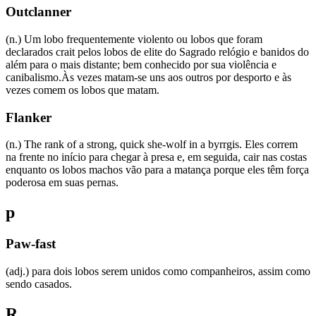
Outclanner
(n.) Um lobo frequentemente violento ou lobos que foram
declarados crait pelos lobos de elite do Sagrado relógio e banidos do
além para o mais distante; bem conhecido por sua violência e
canibalismo.Às vezes matam-se uns aos outros por desporto e às
vezes comem os lobos que matam.
Flanker
(n.) The rank of a strong, quick she-wolf in a byrrgis. Eles correm
na frente no início para chegar à presa e, em seguida, cair nas costas
enquanto os lobos machos vão para a matança porque eles têm força
poderosa em suas pernas.
p
Paw-fast
(adj.) para dois lobos serem unidos como companheiros, assim como
sendo casados.
R