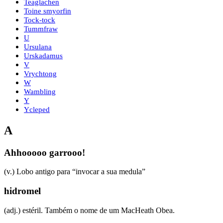
Teaglachen
Toine smyorfin
Tock-tock
Tummfraw
U
Ursulana
Urskadamus
V
Vrychtong
W
Wambling
Y
Ycleped
A
Ahhooooo garrooo!
(v.) Lobo antigo para “invocar a sua medula”
hidromel
(adj.) estéril. Também o nome de um MacHeath Obea.