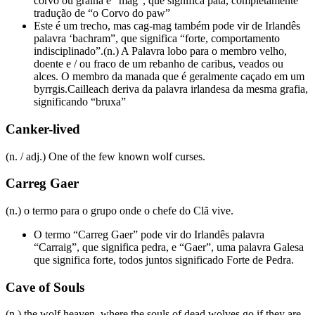
corvo ou gralha e “mag”, que significa pata, completamente
tradução de “o Corvo do paw”
Este é um trecho, mas cag-mag também pode vir de Irlandês
palavra ‘bachram”, que significa “forte, comportamento
indisciplinado”.(n.) A Palavra lobo para o membro velho,
doente e / ou fraco de um rebanho de caribus, veados ou
alces. O membro da manada que é geralmente caçado em um
byrrgis.Cailleach deriva da palavra irlandesa da mesma grafia,
significando “bruxa”
Canker-lived
(n. / adj.) One of the few known wolf curses.
Carreg Gaer
(n.) o termo para o grupo onde o chefe do Clã vive.
O termo “Carreg Gaer” pode vir do Irlandês palavra
“Carraig”, que significa pedra, e “Gaer”, uma palavra Galesa
que significa forte, todos juntos significado Forte de Pedra.
Cave of Souls
(n.) the wolf heaven, where the souls of dead wolves go if they are