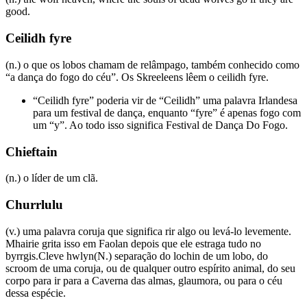
good.
Ceilidh fyre
(n.) o que os lobos chamam de relâmpago, também conhecido como
“a dança do fogo do céu”. Os Skreeleens lêem o ceilidh fyre.
“Ceilidh fyre” poderia vir de “Ceilidh” uma palavra Irlandesa
para um festival de dança, enquanto “fyre” é apenas fogo com
um “y”. Ao todo isso significa Festival de Dança Do Fogo.
Chieftain
(n.) o líder de um clã.
Churrlulu
(v.) uma palavra coruja que significa rir algo ou levá-lo levemente.
Mhairie grita isso em Faolan depois que ele estraga tudo no
byrrgis.Cleve hwlyn(N.) separação do lochin de um lobo, do
scroom de uma coruja, ou de qualquer outro espírito animal, do seu
corpo para ir para a Caverna das almas, glaumora, ou para o céu
dessa espécie.