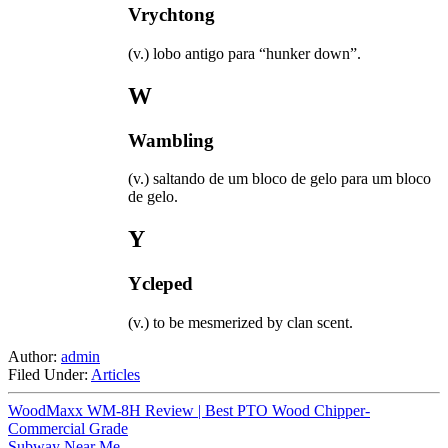
Vrychtong
(v.) lobo antigo para “hunker down”.
W
Wambling
(v.) saltando de um bloco de gelo para um bloco
de gelo.
Y
Ycleped
(v.) to be mesmerized by clan scent.
Author:
admin
Filed Under:
Articles
WoodMaxx WM-8H Review | Best PTO Wood Chipper-
Commercial Grade
Subway Near Me