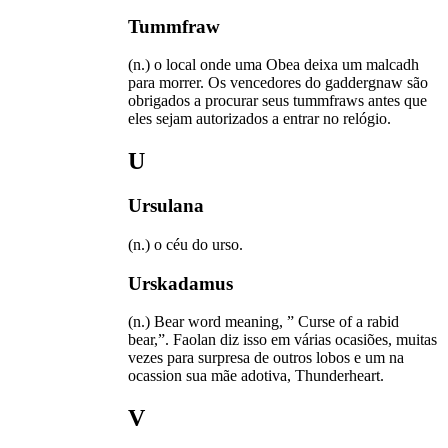
Tummfraw
(n.) o local onde uma Obea deixa um malcadh
para morrer. Os vencedores do gaddergnaw são
obrigados a procurar seus tummfraws antes que
eles sejam autorizados a entrar no relógio.
U
Ursulana
(n.) o céu do urso.
Urskadamus
(n.) Bear word meaning, ” Curse of a rabid
bear,”. Faolan diz isso em várias ocasiões, muitas
vezes para surpresa de outros lobos e um na
ocassion sua mãe adotiva, Thunderheart.
V