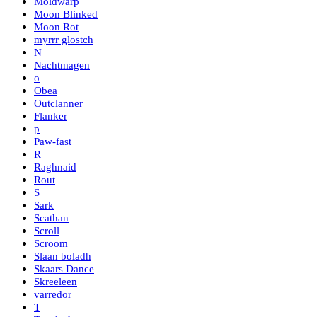
Moldwarp
Moon Blinked
Moon Rot
myrrr glostch
N
Nachtmagen
o
Obea
Outclanner
Flanker
p
Paw-fast
R
Raghnaid
Rout
S
Sark
Scathan
Scroll
Scroom
Slaan boladh
Skaars Dance
Skreeleen
varredor
T