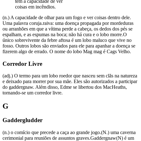
têm a capacidade de ver
coisas em incêndios.
(n.) A capacidade de olhar para um fogo e ver coisas dentro dele.
Uma palavra coruja.raiva: uma doença propagada por mordeduras
ou arranhões em que a vítima perde a cabeça, os dedos dos pés se
espalham, e as espumas na boca; não há cura e o lobo morre.O
único sobrevivente da febre aftosa é um lobo maluco que vive no
fosso. Outros lobos são enviados para ele para apanhar a doença se
fizerem algo de errado. O nome do lobo Mag mag é Cags Velho.
Corredor Livre
(adj.) O termo para um lobo roedor que nasceu sem clãs na natureza
e deixado para morrer por sua mãe. Eles são autorizados a participar
do gaddergnaw. Além disso, Edme se libertou dos MacHeaths,
tornando-se um corredor livre.
G
Gaddergludder
(n.) o comício que precede a caça ao grande jogo.(N.) uma caverna
cerimonial para reuniões de assuntos graves.Gaddergnaw(N) é um