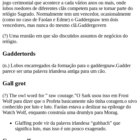
jogo cerimonial que acontece a cada vários anos ou mais, onde
lobos roedores de diferentes clãs competem para se tornar parte do
relógio Sagrado. Normalmente tem um vencedor, ocasionalmente
(como no caso de Faolan e Edme) o Gaddergnaw tem dois
vencedores, mas nunca do mesmo clã.Gaddergovern
(?) Uma reunião em que são discutidos assuntos de negócios do
relógio.
Gaddertords
(n.) Lobos encarregados da formação para o gaddergnaw.Gadder
parece ser uma palavra irlandesa antiga para um cão.
Gall grot
(?) The owl word for ” raw courage.”O Sark usou isso em Frost
Wolf para dizer que o Profeta basicamente não tinha coragem.o uivo
conhecido por luto e luto. Faolan estava a deslizar na epilouge do
Watch Wolf, enquanto construía uma drumlyn para Morag.
Glaffing pode vir da palavra irlandesa “gubhach” que
significa luto, mas isso é um pouco exagerado.