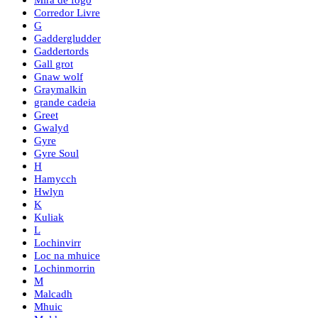
Corredor Livre
G
Gaddergludder
Gaddertords
Gall grot
Gnaw wolf
Graymalkin
grande cadeia
Greet
Gwalyd
Gyre
Gyre Soul
H
Hamycch
Hwlyn
K
Kuliak
L
Lochinvirr
Loc na mhuice
Lochinmorrin
M
Malcadh
Mhuic