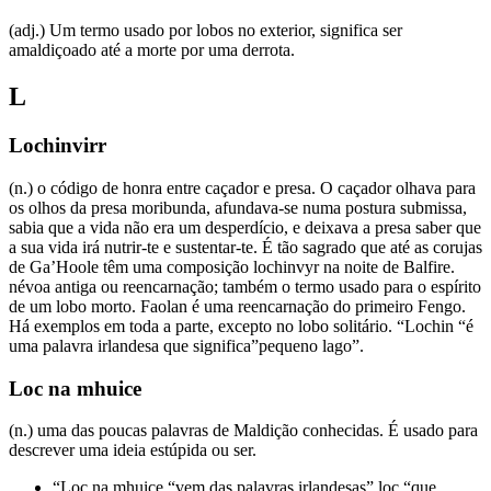
(adj.) Um termo usado por lobos no exterior, significa ser
amaldiçoado até a morte por uma derrota.
L
Lochinvirr
(n.) o código de honra entre caçador e presa. O caçador olhava para
os olhos da presa moribunda, afundava-se numa postura submissa,
sabia que a vida não era um desperdício, e deixava a presa saber que
a sua vida irá nutrir-te e sustentar-te. É tão sagrado que até as corujas
de Ga’Hoole têm uma composição lochinvyr na noite de Balfire.
névoa antiga ou reencarnação; também o termo usado para o espírito
de um lobo morto. Faolan é uma reencarnação do primeiro Fengo.
Há exemplos em toda a parte, excepto no lobo solitário. “Lochin “é
uma palavra irlandesa que significa”pequeno lago”.
Loc na mhuice
(n.) uma das poucas palavras de Maldição conhecidas. É usado para
descrever uma ideia estúpida ou ser.
“Loc na mhuice “vem das palavras irlandesas” loc “que