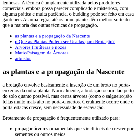
lenhosas. A técnica é amplamente utilizada pelos produtores
comerciais. embora possa parecer complicado e misterioso, com
alguma prática e muita paciência, o budding pode ser feito em casa
gardeners.As uma regra, até os principiantes têm melhor sorte do
que a maioria das outras técnicas de propagação.
as plantas e a propagação da Nascente
o Que as Plantas Podem ser Usadas para Brotação?
Árvores Frutíferas e nozes
Matiz/Paisagem de Árvores
arbustos
as plantas e a propagação da Nascente
a brotação envolve basicamente a inserção de um broto no porta-
enxertos da outra planta. Normalmente, a brotação ocorre tão perto
do solo quanto possível, mas certas árvores (como o salgueiro)são
feitas muito mais alto no porta-enxertos. Geralmente ocorre onde o
porta-estacas cresce, sem necessidade de escavação.
Brotamento de propagação é frequentemente utilizado para:
propagar árvores ornamentais que são difíceis de crescer por
sementes ou outros meios