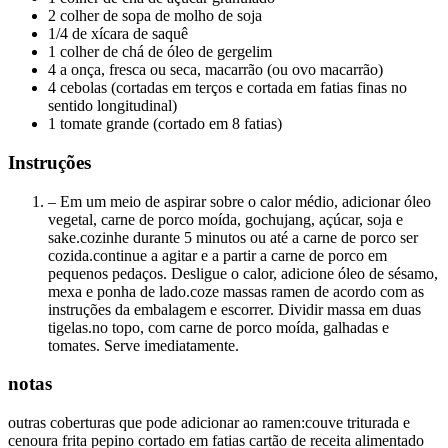
2 colher de sopa de molho de soja
1/4 de xícara de saquê
1 colher de chá de óleo de gergelim
4 a onça, fresca ou seca, macarrão (ou ovo macarrão)
4 cebolas (cortadas em terços e cortada em fatias finas no
sentido longitudinal)
1 tomate grande (cortado em 8 fatias)
Instruções
– Em um meio de aspirar sobre o calor médio, adicionar óleo
vegetal, carne de porco moída, gochujang, açúcar, soja e
sake.cozinhe durante 5 minutos ou até a carne de porco ser
cozida.continue a agitar e a partir a carne de porco em
pequenos pedaços. Desligue o calor, adicione óleo de sésamo,
mexa e ponha de lado.coze massas ramen de acordo com as
instruções da embalagem e escorrer. Dividir massa em duas
tigelas.no topo, com carne de porco moída, galhadas e
tomates. Serve imediatamente.
notas
outras coberturas que pode adicionar ao ramen:couve triturada e
cenoura frita pepino cortado em fatias cartão de receita alimentado