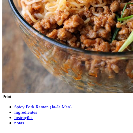
Print
Spicy Pork Ramen (Ja-Ja Men)
Ingredientes
Instruções
notas