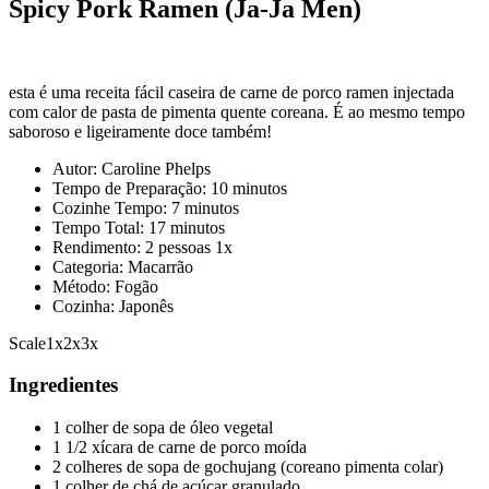
Spicy Pork Ramen (Ja-Ja Men)
esta é uma receita fácil caseira de carne de porco ramen injectada
com calor de pasta de pimenta quente coreana. É ao mesmo tempo
saboroso e ligeiramente doce também!
Autor: Caroline Phelps
Tempo de Preparação: 10 minutos
Cozinhe Tempo: 7 minutos
Tempo Total: 17 minutos
Rendimento: 2 pessoas 1x
Categoria: Macarrão
Método: Fogão
Cozinha: Japonês
Scale1x2x3x
Ingredientes
1 colher de sopa de óleo vegetal
1 1/2 xícara de carne de porco moída
2 colheres de sopa de gochujang (coreano pimenta colar)
1 colher de chá de açúcar granulado