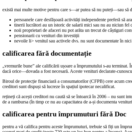
există mai multe motive pentru care s—ar putea să nu puteți—sau să dor
persoanele care desfășoară activități independente preferă să ara
tinerii lucrători au un istoric de salarii mici sau nu au niciun fel 
noii proprietari de afaceri nu pot arăta un trecut de câștiguri con
pensionarii cu venituri din investiții
nevoile li> venitul sau activele dvs. nu sunt documentate în nici
calificarea fără documentație
„vremurile bune” ale calificării ușoare a împrumutului s-au terminat. În
dacă orice—dovada a fost necesară. Aceste venituri declarate-cunoscu
Biroul de protecție financiară a consumatorilor (CFPB) cere acum credi
creditori sunt dispuși să lucreze în spațiul ipotecar necalificat.
rețineți că acești creditori nu caută să se întoarcă în 2006 – nu sunt i
de a rambursa (în timp ce nu au capacitatea de a-și documenta veniturile
calificarea pentru împrumuturi fără Doc
pentru a vă califica pentru aceste împrumuturi, trebuie să fiți un împrum
scoruri mari de credit (peste 720 este un loc bun pentru a începe). Aces