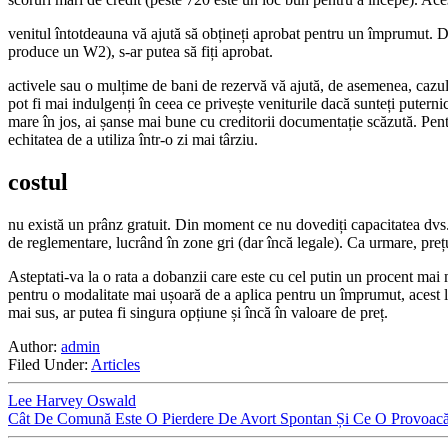
venitul întotdeauna vă ajută să obțineți aprobat pentru un împrumut. Dar
produce un W2), s-ar putea să fiți aprobat.
activele sau o mulțime de bani de rezervă vă ajută, de asemenea, cazul. 
pot fi mai indulgenți în ceea ce privește veniturile dacă sunteți puternic
mare în jos, ai șanse mai bune cu creditorii documentație scăzută. Pent
echitatea de a utiliza într-o zi mai târziu.
costul
nu există un prânz gratuit. Din moment ce nu dovediți capacitatea dvs.
de reglementare, lucrând în zone gri (dar încă legale). Ca urmare, preț
Asteptati-va la o rata a dobanzii care este cu cel putin un procent ma
pentru o modalitate mai ușoară de a aplica pentru un împrumut, acest l
mai sus, ar putea fi singura opțiune și încă în valoare de preț.
Author:
admin
Filed Under:
Articles
Lee Harvey Oswald
Cât De Comună Este O Pierdere De Avort Spontan Și Ce O Provoac