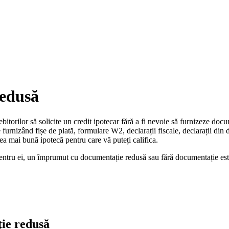
redusă
orilor să solicite un credit ipotecar fără a fi nevoie să furnizeze docum
rnizând fișe de plată, formulare W2, declarații fiscale, declarații din d
 mai bună ipotecă pentru care vă puteți califica.
ntru ei, un împrumut cu documentație redusă sau fără documentație este 
ie redusă