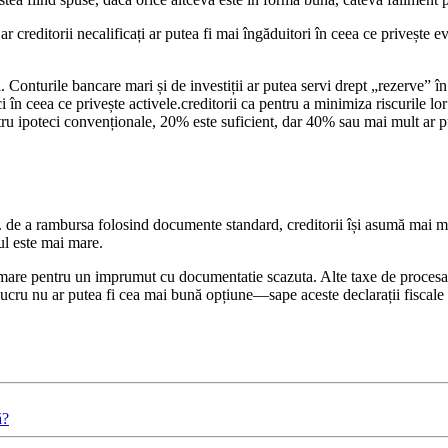
 creditorii necalificați ar putea fi mai îngăduitori în ceea ce privește e
Conturile bancare mari și de investiții ar putea servi drept „rezerve” în 
i în ceea ce privește activele.creditorii ca pentru a minimiza riscurile lor
ru ipoteci convenționale, 20% este suficient, dar 40% sau mai mult ar put
 de a rambursa folosind documente standard, creditorii își asumă mai mul
ul este mai mare.
i mare pentru un imprumut cu documentatie scazuta. Alte taxe de procesar
ucru nu ar putea fi cea mai bună opțiune—sape aceste declarații fiscale
ă?