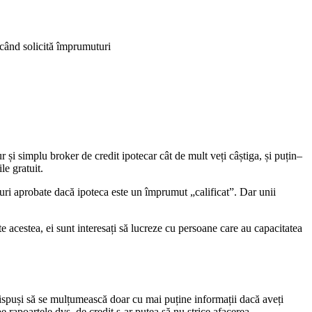
i când solicită împrumuturi
 și simplu broker de credit ipotecar cât de mult veți câștiga, și puțin–
e gratuit.
uri aprobate dacă ipoteca este un împrumut „calificat”. Dar unii
e acestea, ei sunt interesați să lucreze cu persoane care au capacitatea
t dispuși să se mulțumească doar cu mai puține informații dacă aveți
 rapoartele dvs. de credit s-ar putea să nu strice afacerea.