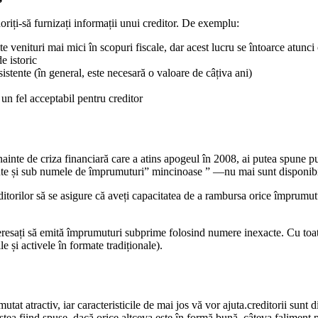
iți-să furnizați informații unui creditor. De exemplu:
te venituri mai mici în scopuri fiscale, dar acest lucru se întoarce atunc
de istoric
sistente (în general, este necesară o valoare de câțiva ani)
 un fel acceptabil pentru creditor
ainte de criza financiară care a atins apogeul în 2008, ai putea spune pur
te și sub numele de împrumuturi” mincinoase ” —nu mai sunt disponibil
torilor să se asigure că aveți capacitatea de a rambursa orice împrumut
nteresați să emită împrumuturi subprime folosind numere inexacte. Cu toat
 și activele în formate tradiționale).
utat atractiv, iar caracteristicile de mai jos vă vor ajuta.creditorii sun
tea fiind spuse, dacă orice altceva este în formă bună, câteva faliment pe