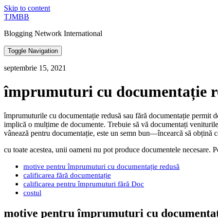
Skip to content
TJMBB
Blogging Network International
Toggle Navigation
septembrie 15, 2021
împrumuturi cu documentație 
împrumuturile cu documentație redusă sau fără documentație permit debit
implică o mulțime de documente. Trebuie să vă documentați veniturile fu
vânează pentru documentație, este un semn bun—încearcă să obțină cea
cu toate acestea, unii oameni nu pot produce documentele necesare. Pe
motive pentru împrumuturi cu documentație redusă
calificarea fără documentație
calificarea pentru împrumuturi fără Doc
costul
motive pentru împrumuturi cu documentaț