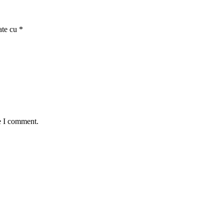
ate cu
*
e I comment.