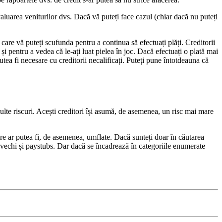
valuarea veniturilor dvs. Dacă vă puteți face cazul (chiar dacă nu puteți
care vă puteți scufunda pentru a continua să efectuați plăți. Creditorii
 și pentru a vedea că le-ați luat pielea în joc. Dacă efectuați o plată mai
ea fi necesare cu creditorii necalificați. Puteți pune întotdeauna că
te riscuri. Acești creditori își asumă, de asemenea, un risc mai mare
e ar putea fi, de asemenea, umflate. Dacă sunteți doar în căutarea
 vechi și paystubs. Dar dacă se încadrează în categoriile enumerate