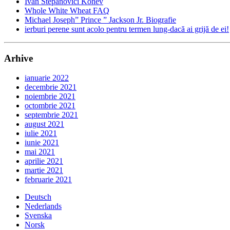
Ivan Stepanovici Konev
Whole White Wheat FAQ
Michael Joseph” Prince ” Jackson Jr. Biografie
ierburi perene sunt acolo pentru termen lung-dacă ai grijă de ei!
Arhive
ianuarie 2022
decembrie 2021
noiembrie 2021
octombrie 2021
septembrie 2021
august 2021
iulie 2021
iunie 2021
mai 2021
aprilie 2021
martie 2021
februarie 2021
Deutsch
Nederlands
Svenska
Norsk