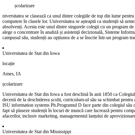
școlarizare
niversitatea se clasează ca unul dintre colegiile de top din lume pentru 
computere în clasele lor. Universitatea se așteaptă ca studenții să urm
absolvenți. Acesta este unul dintre singurele colegii cu un program de 
alege o concentrare în analiză și asistență decizională, Sisteme Informat
campusul său, studenții au opțiunea de a se înscrie într-un program tra
Universitatea de Stat din Iowa
locație
Ames, IA
școlarizare
Universitatea de Stat din Iowa a fost deschisă în anii 1850 ca Colegiul
decenii de la deschiderea școlii, curriculum-ul său sa schimbat pentru 
ISU information systems Ph.Programul D face parte din colegiul său de a
fapt să plaseze studenții în locuri de muncă care lucrează pentru compan
afacerilor, inclusiv marketing, managementul lanțului de aprovizionare ș
Universitatea de Stat din Mississippi