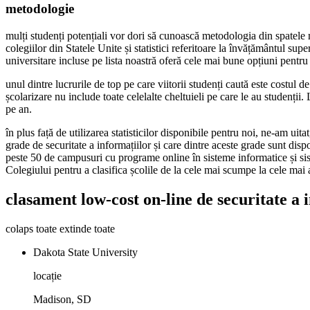
metodologie
mulți studenți potențiali vor dori să cunoască metodologia din spatele m
colegiilor din Statele Unite și statistici referitoare la învățământul su
universitare incluse pe lista noastră oferă cele mai bune opțiuni pentru
unul dintre lucrurile de top pe care viitorii studenți caută este costul
școlarizare nu include toate celelalte cheltuieli pe care le au studenții
pe an.
în plus față de utilizarea statisticilor disponibile pentru noi, ne-am ui
grade de securitate a informațiilor și care dintre aceste grade sunt dispo
peste 50 de campusuri cu programe online în sisteme informatice și sis
Colegiului pentru a clasifica școlile de la cele mai scumpe la cele mai 
clasament low-cost on-line de securitate a
colaps toate extinde toate
Dakota State University
locație
Madison, SD