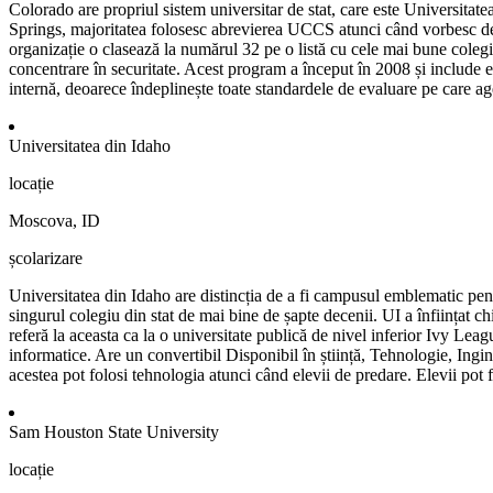
Colorado are propriul sistem universitar de stat, care este Universita
Springs, majoritatea folosesc abrevierea UCCS atunci când vorbesc des
organizație o clasează la numărul 32 pe o listă cu cele mai bune colegi
concentrare în securitate. Acest program a început în 2008 și include el
internă, deoarece îndeplinește toate standardele de evaluare pe care a
Universitatea din Idaho
locație
Moscova, ID
școlarizare
Universitatea din Idaho are distincția de a fi campusul emblematic pentr
singurul colegiu din stat de mai bine de șapte decenii. UI a înființat 
referă la aceasta ca la o universitate publică de nivel inferior Ivy L
informatice. Are un convertibil Disponibil în știință, Tehnologie, Ingi
acestea pot folosi tehnologia atunci când elevii de predare. Elevii pot 
Sam Houston State University
locație