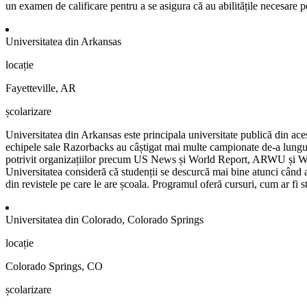
un examen de calificare pentru a se asigura că au abilitățile necesare p
Universitatea din Arkansas
locație
Fayetteville, AR
școlarizare
Universitatea din Arkansas este principala universitate publică din ace
echipele sale Razorbacks au câștigat mai multe campionate de-a lungul 
potrivit organizațiilor precum US News și World Report, ARWU și Wash
Universitatea consideră că studenții se descurcă mai bine atunci când au
din revistele pe care le are școala. Programul oferă cursuri, cum ar fi s
Universitatea din Colorado, Colorado Springs
locație
Colorado Springs, CO
școlarizare