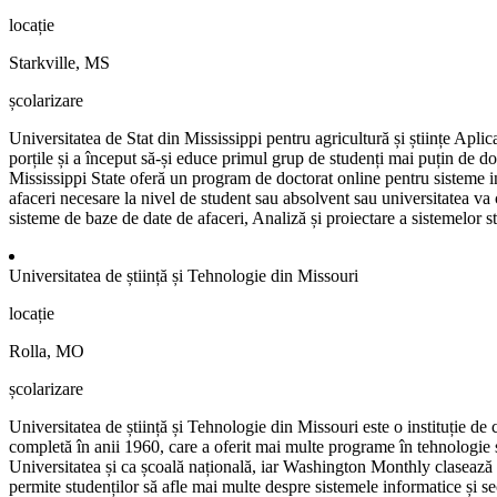
locație
Starkville, MS
școlarizare
Universitatea de Stat din Mississippi pentru agricultură și științe Apli
porțile și a început să-și educe primul grup de studenți mai puțin de do
Mississippi State oferă un program de doctorat online pentru sisteme i
afaceri necesare la nivel de student sau absolvent sau universitatea va 
sisteme de baze de date de afaceri, Analiză și proiectare a sistemelor 
Universitatea de știință și Tehnologie din Missouri
locație
Rolla, MO
școlarizare
Universitatea de știință și Tehnologie din Missouri este o instituție de
completă în anii 1960, care a oferit mai multe programe în tehnologie 
Universitatea și ca școală națională, iar Washington Monthly clasează 
permite studenților să afle mai multe despre sistemele informatice și secu