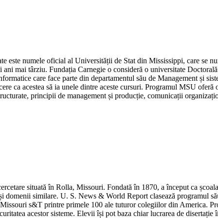
cate este numele oficial al Universității de Stat din Mississippi, care se 
i ani mai târziu. Fundația Carnegie o consideră o universitate Doctorală R
nformatice care face parte din departamentul său de Management și sistem
cere ca acestea să ia unele dintre aceste cursuri. Programul MSU oferă o 
structurate, principii de management și producție, comunicații organizațio
 cercetare situată în Rolla, Missouri. Fondată în 1870, a început ca școal
și domenii similare. U. S. News & World Report clasează programul său d
Missouri s&T printre primele 100 ale tuturor colegiilor din America. Pro
ritatea acestor sisteme. Elevii își pot baza chiar lucrarea de disertație în