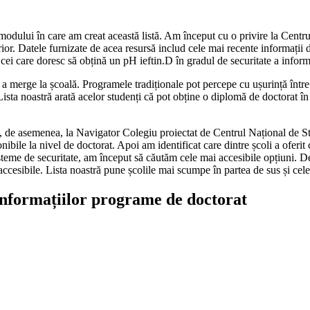
odului în care am creat această listă. Am început cu o privire la Centrul
perior. Datele furnizate de acea resursă includ cele mai recente informații
 cei care doresc să obțină un pH ieftin.D în gradul de securitate a informa
 de a merge la școală. Programele tradiționale pot percepe cu ușurință în
. Lista noastră arată acelor studenți că pot obține o diplomă de doctorat în
tat, de asemenea, la Navigator Colegiu proiectat de Centrul Național de St
nibile la nivel de doctorat. Apoi am identificat care dintre școli a oferit
teme de securitate, am început să căutăm cele mai accesibile opțiuni. De
accesibile. Lista noastră pune școlile mai scumpe în partea de sus și cele 
 informațiilor programe de doctorat