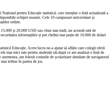
 Național pentru Educație statistică, care menține o listă actualizată a
 disponibile echipei noastre. Cele 10 campusuri universitare și
țiilor online.
tre 15.000 și 20.000 USD sau chiar mai mult, iar această rată de
 securitatea informațiilor și pot cheltui mai puțin de 10.000 de dolari
atistică Educație. Acest lucru ne-a ajutat să aflăm care colegii oferă
 cele mai mici rate pentru studenții săi.după ce am analizat o listă de
 asemenea, am folosit costurile de școlarizare detaliate de navigatorul
mai ieftine în partea de jos.