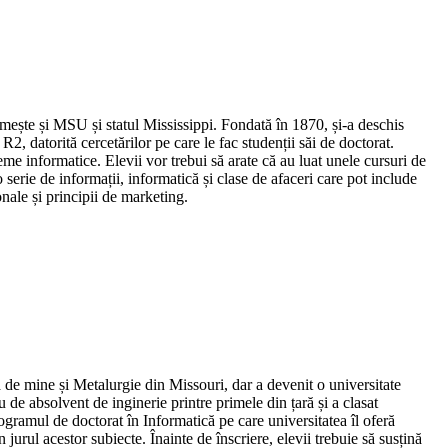
numește și MSU și statul Mississippi. Fondată în 1870, și-a deschis
2, datorită cercetărilor pe care le fac studenții săi de doctorat.
e informatice. Elevii vor trebui să arate că au luat unele cursuri de
serie de informații, informatică și clase de afaceri care pot include
nale și principii de marketing.
a de mine și Metalurgie din Missouri, dar a devenit o universitate
e absolvent de inginerie printre primele din țară și a clasat
gramul de doctorat în Informatică pe care universitatea îl oferă
 jurul acestor subiecte. Înainte de înscriere, elevii trebuie să susțină