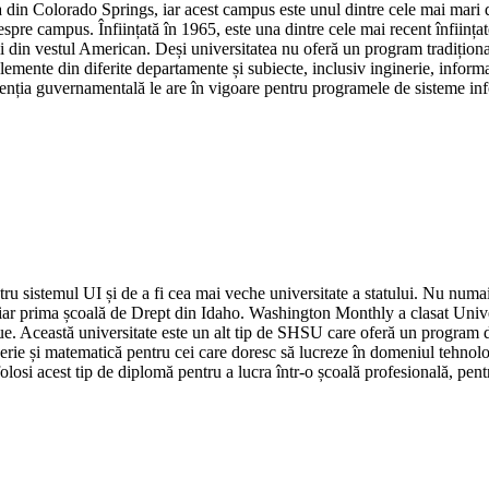
tea din Colorado Springs, iar acest campus este unul dintre cele mai mari
pre campus. Înființată în 1965, este una dintre cele mai recent înființ
i din vestul American. Deși universitatea nu oferă un program tradiționa
emente din diferite departamente și subiecte, inclusiv inginerie, informa
genția guvernamentală le are în vigoare pentru programele de sisteme in
u sistemul UI și de a fi cea mai veche universitate a statului. Nu numai c
chiar prima școală de Drept din Idaho. Washington Monthly a clasat Unive
eague. Această universitate este un alt tip de SHSU care oferă un progra
nerie și matematică pentru cei care doresc să lucreze în domeniul tehnol
folosi acest tip de diplomă pentru a lucra într-o școală profesională, pen