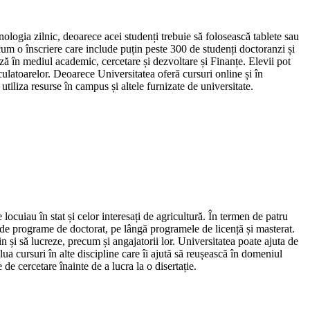
nologia zilnic, deoarece acei studenți trebuie să folosească tablete sau
cum o înscriere care include puțin peste 300 de studenți doctoranzi și
ză în mediul academic, cercetare și dezvoltare și Finanțe. Elevii pot
lculatoarelor. Deoarece Universitatea oferă cursuri online și în
iliza resurse în campus și altele furnizate de universitate.
cuiau în stat și celor interesați de agricultură. În termen de patru
0 de programe de doctorat, pe lângă programele de licență și masterat.
 și să lucreze, precum și angajatorii lor. Universitatea poate ajuta de
ua cursuri în alte discipline care îi ajută să reușească în domeniul
e cercetare înainte de a lucra la o disertație.