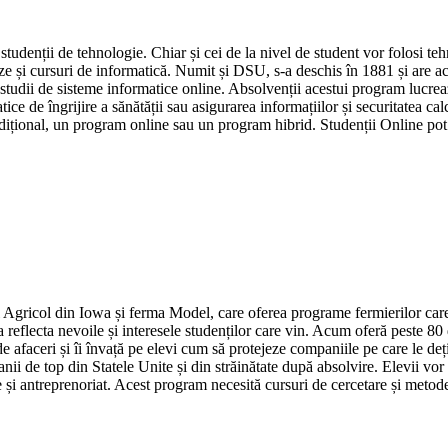
studenții de tehnologie. Chiar și cei de la nivel de student vor folosi teh
eze și cursuri de informatică. Numit și DSU, s-a deschis în 1881 și are a
studii de sisteme informatice online. Absolvenții acestui program lucrea
ice de îngrijire a sănătății sau asigurarea informațiilor și securitatea ca
dițional, un program online sau un program hibrid. Studenții Online pot ut
 Agricol din Iowa și ferma Model, care oferea programe fermierilor care lo
a reflecta nevoile și interesele studenților care vin. Acum oferă peste 8
faceri și îi învață pe elevi cum să protejeze companiile pe care le dețin
ii de top din Statele Unite și din străinătate după absolvire. Elevii vor l
i antreprenoriat. Acest program necesită cursuri de cercetare și metode d