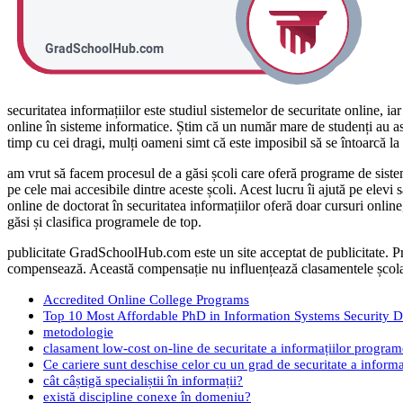
securitatea informațiilor este studiul sistemelor de securitate online, 
online în sisteme informatice. Știm că un număr mare de studenți au astă
timp cu cei dragi, mulți oameni simt că este imposibil să se întoarcă la
am vrut să facem procesul de a găsi școli care oferă programe de sistem
pe cele mai accesibile dintre aceste școli. Acest lucru îi ajută pe elev
online de doctorat în securitatea informațiilor oferă doar cursuri onlin
găsi și clasifica programele de top.
publicitate GradSchoolHub.com este un site acceptat de publicitate. Prog
compensează. Această compensație nu influențează clasamentele școlare,
Accredited Online College Programs
Top 10 Most Affordable PhD in Information Systems Security D
metodologie
clasament low-cost on-line de securitate a informațiilor program
Ce cariere sunt deschise celor cu un grad de securitate a informa
cât câștigă specialiștii în informații?
există discipline conexe în domeniu?