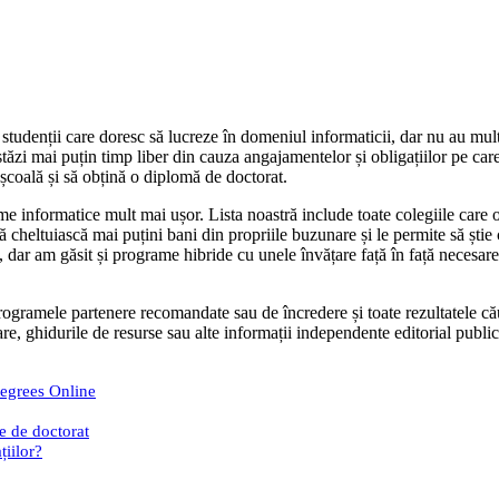
iar studenții care doresc să lucreze în domeniul informaticii, dar nu au mu
zi mai puțin timp liber din cauza angajamentelor și obligațiilor pe care l
 școală și să obțină o diplomă de doctorat.
e informatice mult mai ușor. Lista noastră include toate colegiile care o
i să cheltuiască mai puțini bani din propriile buzunare și le permite să șt
e, dar am găsit și programe hibride cu unele învățare față în față necesar
ramele partenere recomandate sau de încredere și toate rezultatele căutăr
 ghidurile de resurse sau alte informații independente editorial publica
egrees Online
e de doctorat
țiilor?