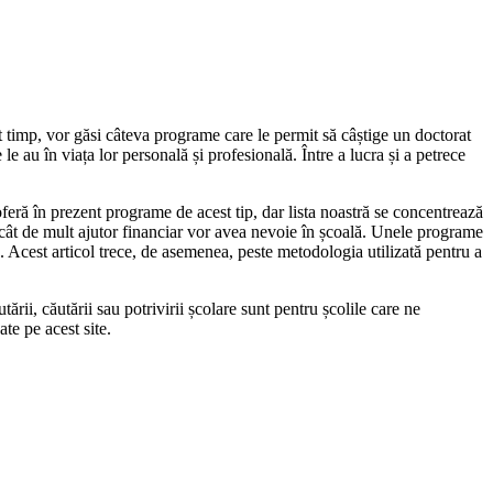
lt timp, vor găsi câteva programe care le permit să câștige un doctorat
e au în viața lor personală și profesională. Între a lucra și a petrece
feră în prezent programe de acest tip, dar lista noastră se concentrează
ie cât de mult ajutor financiar vor avea nevoie în școală. Unele programe
e. Acest articol trece, de asemenea, peste metodologia utilizată pentru a
ii, căutării sau potrivirii școlare sunt pentru școlile care ne
te pe acest site.