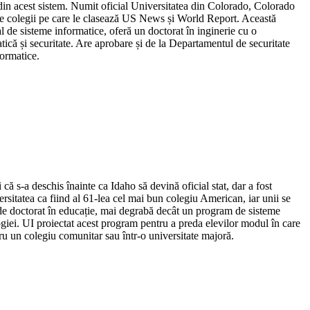
 din acest sistem. Numit oficial Universitatea din Colorado, Colorado
ate colegii pe care le clasează US News și World Report. Această
l de sisteme informatice, oferă un doctorat în inginerie cu o
tică și securitate. Are aprobare și de la Departamentul de securitate
formatice.
ă s-a deschis înainte ca Idaho să devină oficial stat, dar a fost
rsitatea ca fiind al 61-lea cel mai bun colegiu American, iar unii se
m de doctorat în educație, mai degrabă decât un program de sisteme
ogiei. UI proiectat acest program pentru a preda elevilor modul în care
tru un colegiu comunitar sau într-o universitate majoră.