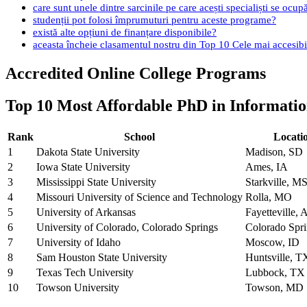
care sunt unele dintre sarcinile pe care acești specialiști se ocup
studenții pot folosi împrumuturi pentru aceste programe?
există alte opțiuni de finanțare disponibile?
aceasta încheie clasamentul nostru din Top 10 Cele mai accesibil
Accredited Online College Programs
Top 10 Most Affordable PhD in Informatio
Rank
School
Locati
1
Dakota State University
Madison, SD
2
Iowa State University
Ames, IA
3
Mississippi State University
Starkville, M
4
Missouri University of Science and Technology
Rolla, MO
5
University of Arkansas
Fayetteville,
6
University of Colorado, Colorado Springs
Colorado Spr
7
University of Idaho
Moscow, ID
8
Sam Houston State University
Huntsville, T
9
Texas Tech University
Lubbock, TX
10
Towson University
Towson, MD