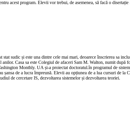
entru acest program. Elevii vor trebui, de asemenea, să facă o disertație
st stat sudic și este una dintre cele mai mari, deoarece înscrierea sa i
anilor. Casa sa este Colegiul de afaceri Sam M. Walton, numit după fonda
ington Monthly. UA și-a proiectat doctoratul.în programul de sisteme 
 șansa de a lucra împreună. Elevii au opțiunea de a lua cursuri de la Col
tudiul de cercetare IS, dezvoltarea sistemelor și dezvoltarea teoriei.