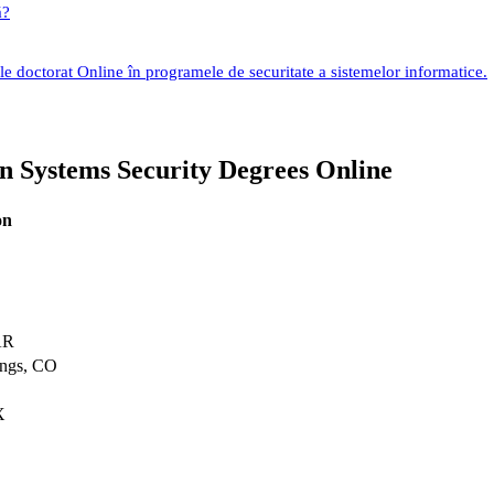
ă?
e doctorat Online în programele de securitate a sistemelor informatice.
n Systems Security Degrees Online
on
S
 AR
ings, CO
X