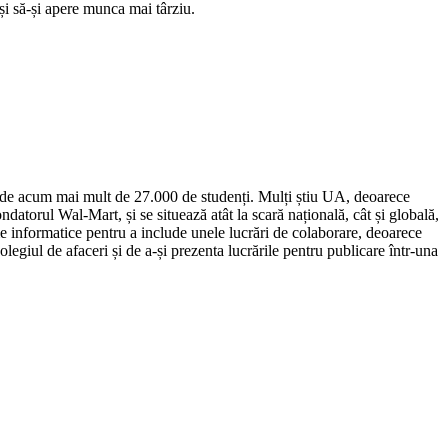
 și să-și apere munca mai târziu.
nclude acum mai mult de 27.000 de studenți. Mulți știu UA, deoarece
torul Wal-Mart, și se situează atât la scară națională, cât și globală,
informatice pentru a include unele lucrări de colaborare, deoarece
egiul de afaceri și de a-și prezenta lucrările pentru publicare într-una