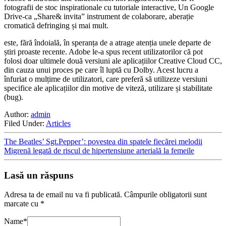
fotografii de stoc inspirationale cu tutoriale interactive, Un Google
Drive-ca „Share& invita” instrument de colaborare, aberație
cromatică defringing și mai mult.
este, fără îndoială, în speranța de a atrage atenția unele departe de
știri proaste recente. Adobe le-a spus recent utilizatorilor că pot
folosi doar ultimele două versiuni ale aplicațiilor Creative Cloud CC,
din cauza unui proces pe care îl luptă cu Dolby. Acest lucru a
înfuriat o mulțime de utilizatori, care preferă să utilizeze versiuni
specifice ale aplicațiilor din motive de viteză, utilizare și stabilitate
(bug).
Author:
admin
Filed Under:
Articles
The Beatles’ Sgt.Pepper’: povestea din spatele fiecărei melodii
Migrenă legată de riscul de hipertensiune arterială la femeile
Lasă un răspuns
Adresa ta de email nu va fi publicată.
Câmpurile obligatorii sunt
marcate cu
*
Name
*