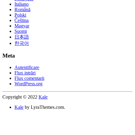
Italiano
Română
Polski
Čeština
Magyar
Suomi
日本語
한국어
Meta
Autentificare
Flux intrări
Flux comentarii
WordPress.org
Copyright © 2022
Kale
Kale
by LyraThemes.com.