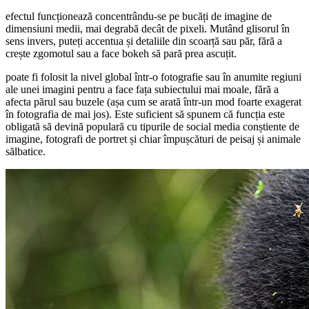
efectul funcționează concentrându-se pe bucăți de imagine de
dimensiuni medii, mai degrabă decât de pixeli. Mutând glisorul în
sens invers, puteți accentua și detaliile din scoarță sau păr, fără a
crește zgomotul sau a face bokeh să pară prea ascuțit.
poate fi folosit la nivel global într-o fotografie sau în anumite regiuni
ale unei imagini pentru a face fața subiectului mai moale, fără a
afecta părul sau buzele (așa cum se arată într-un mod foarte exagerat
în fotografia de mai jos). Este suficient să spunem că funcția este
obligată să devină populară cu tipurile de social media conștiente de
imagine, fotografi de portret și chiar împușcături de peisaj și animale
sălbatice.