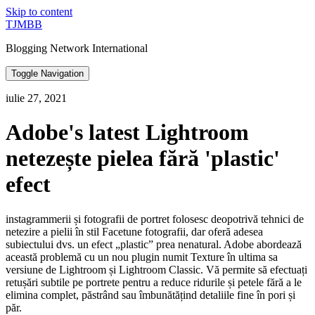
Skip to content
TJMBB
Blogging Network International
Toggle Navigation
iulie 27, 2021
Adobe's latest Lightroom
netezește pielea fără 'plastic'
efect
instagrammerii și fotografii de portret folosesc deopotrivă tehnici de
netezire a pielii în stil Facetune fotografii, dar oferă adesea
subiectului dvs. un efect „plastic” prea nenatural. Adobe abordează
această problemă cu un nou plugin numit Texture în ultima sa
versiune de Lightroom și Lightroom Classic. Vă permite să efectuați
retușări subtile pe portrete pentru a reduce ridurile și petele fără a le
elimina complet, păstrând sau îmbunătățind detaliile fine în pori și
păr.