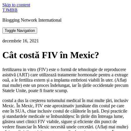
Skip to content
TJMBB
Blogging Network International
Toggle Navigation
decembrie 16, 2021
Cât costă FIV în Mexic?
fertilizarea in vitro (FIV) este o formă de tehnologie de reproducere
asistivă (ART) care utilizează tratamente hormonale pentru a extrage
ouă, a le fertiliza extern și a implanta embrioni viabili în uter. (Aflați
mai multe) este un proces îndelungat, iar în țările occidentale precum
Statele Unite, poate fi foarte scump.
costul a dus la creșterea turismului medical în mai multe țări, inclusiv
Mexic. În Mexic, FIV este aproximativ jumătate din costul pe care
este în SUA, chiar inclusiv costul de călătorie în țară. Deși practicile
și standardele medicale se îmbunătățesc în țările din întreaga lume,
găsirea unei clinici FIV viabile, sigure și eficiente din punct de
vedere financiar în Mexic necesită unele cercetări. (Aflați mai multe)