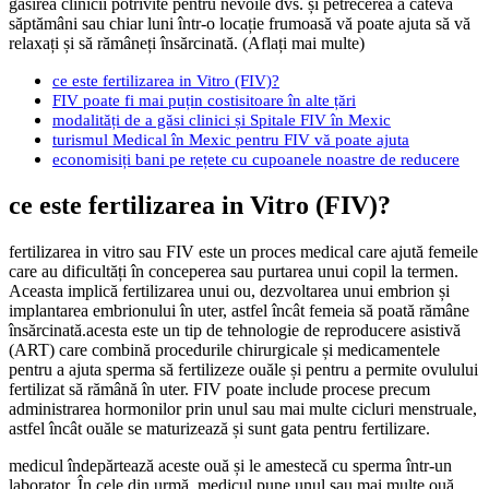
găsirea clinicii potrivite pentru nevoile dvs. și petrecerea a câteva
săptămâni sau chiar luni într-o locație frumoasă vă poate ajuta să vă
relaxați și să rămâneți însărcinată. (Aflați mai multe)
ce este fertilizarea in Vitro (FIV)?
FIV poate fi mai puțin costisitoare în alte țări
modalități de a găsi clinici și Spitale FIV în Mexic
turismul Medical în Mexic pentru FIV vă poate ajuta
economisiți bani pe rețete cu cupoanele noastre de reducere
ce este fertilizarea in Vitro (FIV)?
fertilizarea in vitro sau FIV este un proces medical care ajută femeile
care au dificultăți în conceperea sau purtarea unui copil la termen.
Aceasta implică fertilizarea unui ou, dezvoltarea unui embrion și
implantarea embrionului în uter, astfel încât femeia să poată rămâne
însărcinată.acesta este un tip de tehnologie de reproducere asistivă
(ART) care combină procedurile chirurgicale și medicamentele
pentru a ajuta sperma să fertilizeze ouăle și pentru a permite ovulului
fertilizat să rămână în uter. FIV poate include procese precum
administrarea hormonilor prin unul sau mai multe cicluri menstruale,
astfel încât ouăle se maturizează și sunt gata pentru fertilizare.
medicul îndepărtează aceste ouă și le amestecă cu sperma într-un
laborator. În cele din urmă, medicul pune unul sau mai multe ouă