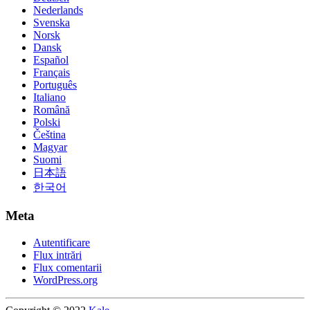
Nederlands
Svenska
Norsk
Dansk
Español
Français
Português
Italiano
Română
Polski
Čeština
Magyar
Suomi
日本語
한국어
Meta
Autentificare
Flux intrări
Flux comentarii
WordPress.org