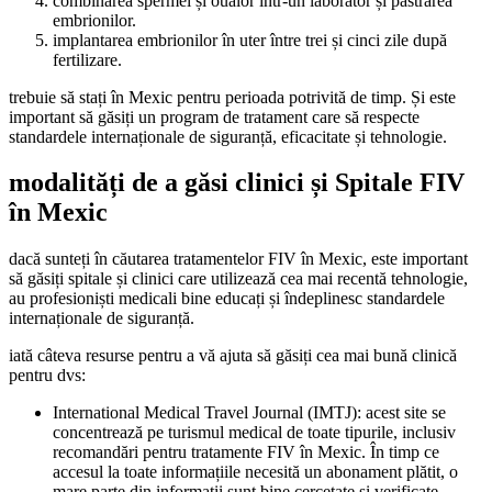
combinarea spermei și ouălor într-un laborator și păstrarea
embrionilor.
implantarea embrionilor în uter între trei și cinci zile după
fertilizare.
trebuie să stați în Mexic pentru perioada potrivită de timp. Și este
important să găsiți un program de tratament care să respecte
standardele internaționale de siguranță, eficacitate și tehnologie.
modalități de a găsi clinici și Spitale FIV
în Mexic
dacă sunteți în căutarea tratamentelor FIV în Mexic, este important
să găsiți spitale și clinici care utilizează cea mai recentă tehnologie,
au profesioniști medicali bine educați și îndeplinesc standardele
internaționale de siguranță.
iată câteva resurse pentru a vă ajuta să găsiți cea mai bună clinică
pentru dvs:
International Medical Travel Journal (IMTJ): acest site se
concentrează pe turismul medical de toate tipurile, inclusiv
recomandări pentru tratamente FIV în Mexic. În timp ce
accesul la toate informațiile necesită un abonament plătit, o
mare parte din informații sunt bine cercetate și verificate.