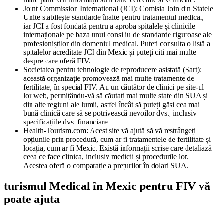
Joint Commission International (JCI): Comisia Join din Statele
Unite stabilește standarde înalte pentru tratamentul medical,
iar JCI a fost fondată pentru a aproba spitalele și clinicile
internaționale pe baza unui consiliu de standarde riguroase ale
profesioniștilor din domeniul medical. Puteți consulta o listă a
spitalelor acreditate JCI din Mexic și puteți citi mai multe
despre care oferă FIV.
Societatea pentru tehnologie de reproducere asistată (Sart):
această organizație promovează mai multe tratamente de
fertilitate, în special FIV. Au un căutător de clinici pe site-ul
lor web, permițându-vă să căutați mai multe state din SUA și
din alte regiuni ale lumii, astfel încât să puteți găsi cea mai
bună clinică care să se potrivească nevoilor dvs., inclusiv
specificațiile dvs. financiare.
Health-Tourism.com: Acest site vă ajută să vă restrângeți
opțiunile prin procedură, cum ar fi tratamentele de fertilitate și
locația, cum ar fi Mexic. Există informații scrise care detaliază
ceea ce face clinica, inclusiv medicii și procedurile lor.
Acestea oferă o comparație a prețurilor în dolari SUA.
turismul Medical în Mexic pentru FIV vă
poate ajuta