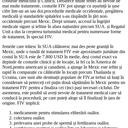
costurile medicului și Clinicii. Deoarece multe femei au nevoie de
mai multe tratamente, costurile FIV pot ajunge cu ușurință la șase
cifre într-un an sau doi.procedurile medicale occidentale, pregătirea
medicală și standardele spitalelor s-au răspândit în țări non-
occidentale precum Mexic. Drept urmare, accesul la îngrijiri
medicale sigure și ieftine în afara națiunilor precum SUA. și Regatul
Unit a dus la creșterea turismului medical pentru numeroase forme
de tratament, în special FIV.
femeile care trăiesc în SUA călătoresc mai des peste graniță în
Mexic, unde o rundă de tratament FIV este aproximativ jumătate din
costul în SUA este de 7.800 USD în medie, deși costul exact va
depinde de costurile clinicii și de locație, la fel ca în America de
Nord.pentru americani și canadieni, a ajunge în Mexic este ieftin și
rapid în comparație cu călătoriile în locații precum Thailanda și
Ucraina, care sunt alte destinații populare de FIV.ar trebui să luați în
considerare să petreceți cel puțin două săptămâni în Mexic pentru un
tratament FIV pentru a finaliza cei cinci pași necesari ciclului. De
asemenea, este posibil să aveți nevoie de tratament medical care să
conducă la procedură, pe care puteți alege să îl finalizați în țara de
origine. FIV implică:
medicamente pentru stimularea eliberării ouălor.
colectarea ouălor.
prelevarea unei probe de spermă și fertilizarea ouălor.