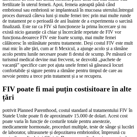
fertilizate în uterul femeii. Apoi, femeia așteaptă până când
embrionul sau embrionii se implantează în mucoasa uterului.întregul
proces durează câteva luni și multe femei trec prin mai multe runde
de tratament pe o perioadă de ani înainte de a experimenta o sarcină
finalizată. Este rar ca FIV să funcționeze la prima încercare și nu
există nicio garanție că chiar și încercările repetate de FIV vor
funcționa.deoarece FIV este foarte scump, mai multe femei
călătoresc în străinătate pentru tratamente. Deși costul FIV este mult
mai mic în alte țări, cum ar fi Mexicul, a ajunge acolo și a rămâne
acolo pentru lunile necesare poate fi destul de scump. Pe măsură ce
turismul medical devine mai frecvent, se dezvoltă „pachete de
vacanță” specifice care pot ajuta unele femei să găsească locuri
confortabile și sigure pentru a rămâne pentru timpul de care au
nevoie pentru a trece prin tratament și a se recupera.
FIV poate fi mai puțin costisitoare în alte
țări
potrivit Planned Parenthood, costul standard al tratamentului FIV în
Statele Unite poate fi de aproximativ 15.000 de dolari. Acest cost
poate varia în funcție de costurile totale pentru anestezie,
medicamente hormonale, proceduri multiple, teste de sânge și lucrări
de laborator, ultrasunete și depozitarea embrionilor, împreună cu