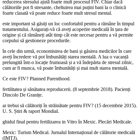
reducerea stresului ajută foarte mult procesul FIV. Chiar dacă
călătoriile pot fi stresante, cheltuirea mai puțini bani la o clinică
foarte clasată vă poate reduce foarte mult stresul mental.
este important să găsiți un loc confortabil pentru a rămâne în timpul
tratamentului. Asigurați-vă că aveți acoperire medicală în țara de
origine și că rămâneți atât timp cât este necesar pentru a vă permite
corpului să gestioneze procedurile.
în cele din urmă, economisirea de bani și găsirea medicilor în care
aveți încredere vă pot îmbunătăți starea mentală. A lua o vacanță
prelungită într-o locație frumoasă și a vă îndepărta de stresul zilnic,
cum ar fi munca, vă poate îmbunătăți și mai mult starea mentală.
Ce este FIV? Planned Parenthood.
fertilitatea și sănătatea reproducerii. (8 septembrie 2018). Pacienți
Dincolo De Granițe.
ar trebui să călătoriți în străinătate pentru FIV? (15 decembrie 2015).
U. S. Știri & raport Mondial.
ghidul final pentru fertilizarea in Vitro în Mexic. Plecări Medicale.
Mexic: Turism Medical. Jurnalul Internațional de călătorie medicală
(IMTJ).