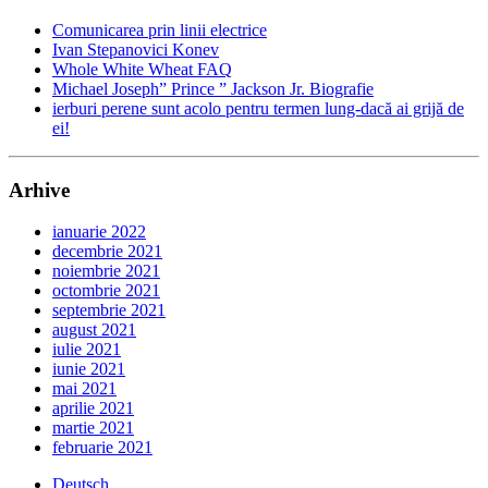
Comunicarea prin linii electrice
Ivan Stepanovici Konev
Whole White Wheat FAQ
Michael Joseph” Prince ” Jackson Jr. Biografie
ierburi perene sunt acolo pentru termen lung-dacă ai grijă de
ei!
Arhive
ianuarie 2022
decembrie 2021
noiembrie 2021
octombrie 2021
septembrie 2021
august 2021
iulie 2021
iunie 2021
mai 2021
aprilie 2021
martie 2021
februarie 2021
Deutsch