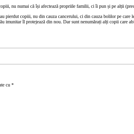
iii, nu numai că își afectează propriile familii, ci îi pun și pe alții (pr
au pierdut copiii, nu din cauza cancerului, ci din cauza bolilor pe care 
său imunitar îl protejează din nou. Dar sunt nenumărați alți copii care ab
ate cu
*