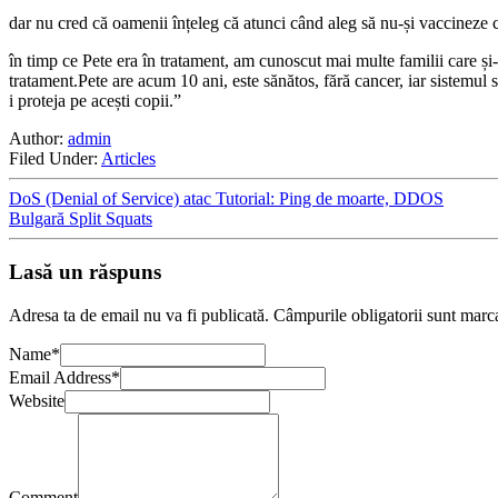
dar nu cred că oamenii înțeleg că atunci când aleg să nu-și vaccineze cop
în timp ce Pete era în tratament, am cunoscut mai multe familii care și-
tratament.Pete are acum 10 ani, este sănătos, fără cancer, iar sistemul 
i proteja pe acești copii.”
Author:
admin
Filed Under:
Articles
DoS (Denial of Service) atac Tutorial: Ping de moarte, DDOS
Bulgară Split Squats
Lasă un răspuns
Adresa ta de email nu va fi publicată.
Câmpurile obligatorii sunt marc
Name
*
Email Address
*
Website
Comment