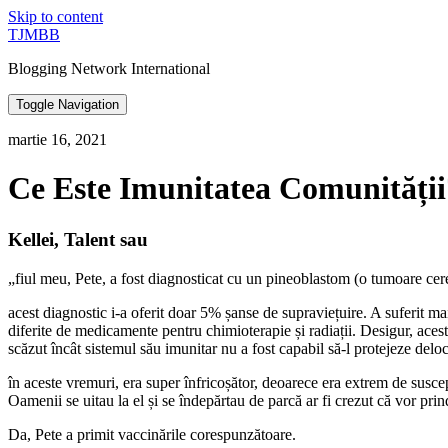
Skip to content
TJMBB
Blogging Network International
Toggle Navigation
martie 16, 2021
Ce Este Imunitatea Comunității
Kellei, Talent sau
„fiul meu, Pete, a fost diagnosticat cu un pineoblastom (o tumoare cereb
acest diagnostic i-a oferit doar 5% șanse de supraviețuire. A suferit ma
diferite de medicamente pentru chimioterapie și radiații. Desigur, aces
scăzut încât sistemul său imunitar nu a fost capabil să-l protejeze deloc
în aceste vremuri, era super înfricoșător, deoarece era extrem de suscep
Oamenii se uitau la el și se îndepărtau de parcă ar fi crezut că vor prin
Da, Pete a primit vaccinările corespunzătoare.