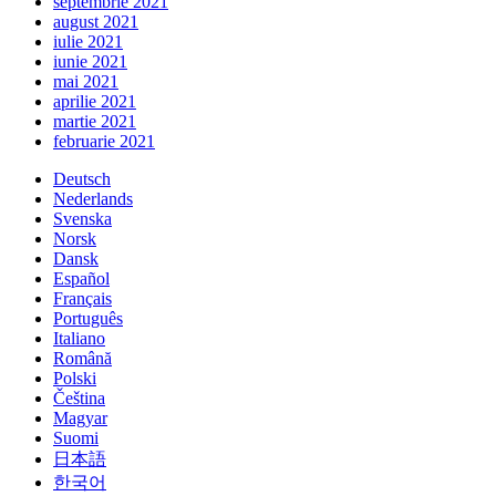
septembrie 2021
august 2021
iulie 2021
iunie 2021
mai 2021
aprilie 2021
martie 2021
februarie 2021
Deutsch
Nederlands
Svenska
Norsk
Dansk
Español
Français
Português
Italiano
Română
Polski
Čeština
Magyar
Suomi
日本語
한국어