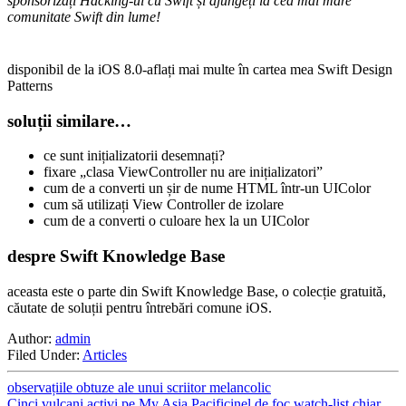
sponsorizați Hacking-ul cu Swift și ajungeți la cea mai mare
comunitate Swift din lume!
disponibil de la iOS 8.0-aflați mai multe în cartea mea Swift Design
Patterns
soluții similare…
ce sunt inițializatorii desemnați?
fixare „clasa ViewController nu are inițializatori”
cum de a converti un șir de nume HTML într-un UIColor
cum să utilizați View Controller de izolare
cum de a converti o culoare hex la un UIColor
despre Swift Knowledge Base
aceasta este o parte din Swift Knowledge Base, o colecție gratuită,
căutate de soluții pentru întrebări comune iOS.
Author:
admin
Filed Under:
Articles
observațiile obtuze ale unui scriitor melancolic
Cinci vulcani activi pe My Asia Pacificinel de foc watch-list chiar