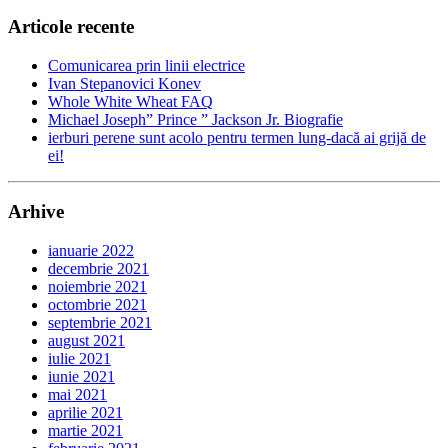
Articole recente
Comunicarea prin linii electrice
Ivan Stepanovici Konev
Whole White Wheat FAQ
Michael Joseph” Prince ” Jackson Jr. Biografie
ierburi perene sunt acolo pentru termen lung-dacă ai grijă de
ei!
Arhive
ianuarie 2022
decembrie 2021
noiembrie 2021
octombrie 2021
septembrie 2021
august 2021
iulie 2021
iunie 2021
mai 2021
aprilie 2021
martie 2021