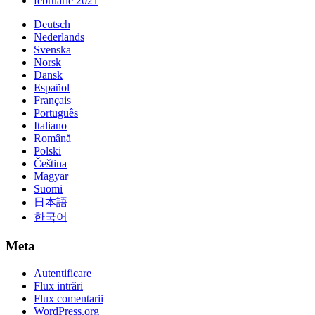
februarie 2021
Deutsch
Nederlands
Svenska
Norsk
Dansk
Español
Français
Português
Italiano
Română
Polski
Čeština
Magyar
Suomi
日本語
한국어
Meta
Autentificare
Flux intrări
Flux comentarii
WordPress.org