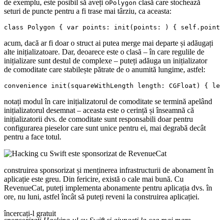
de exemplu, este posibil să aveți o
clasă care stochează
Polygon
seturi de puncte pentru a fi trase mai târziu, ca aceasta:
class Polygon { var points: init(points: ) { self.point
acum, dacă ar fi doar o struct ai putea merge mai departe și adăugați
alte inițializatoare. Dar, deoarece este o clasă – în care regulile de
inițializare sunt destul de complexe – puteți adăuga un inițializator
de comoditate care stabilește pătrate de o anumită lungime, astfel:
convenience init(squareWithLength length: CGFloat) { le
notați modul în care inițializatorul de comoditate se termină apelând
inițializatorul desemnat – aceasta este o cerință și înseamnă că
inițializatorii dvs. de comoditate sunt responsabili doar pentru
configurarea pieselor care sunt unice pentru ei, mai degrabă decât
pentru a face totul.
construirea sponsorizat și menținerea infrastructurii de abonament în
aplicație este greu. Din fericire, există o cale mai bună. Cu
RevenueCat, puteți implementa abonamente pentru aplicația dvs. în
ore, nu luni, astfel încât să puteți reveni la construirea aplicației.
încercați-l gratuit