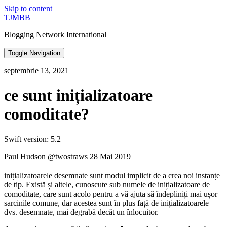
Skip to content
TJMBB
Blogging Network International
Toggle Navigation
septembrie 13, 2021
ce sunt inițializatoare
comoditate?
Swift version: 5.2
Paul Hudson @twostraws 28 Mai 2019
inițializatoarele desemnate sunt modul implicit de a crea noi instanțe
de tip. Există și altele, cunoscute sub numele de inițializatoare de
comoditate, care sunt acolo pentru a vă ajuta să îndepliniți mai ușor
sarcinile comune, dar acestea sunt în plus față de inițializatoarele
dvs. desemnate, mai degrabă decât un înlocuitor.