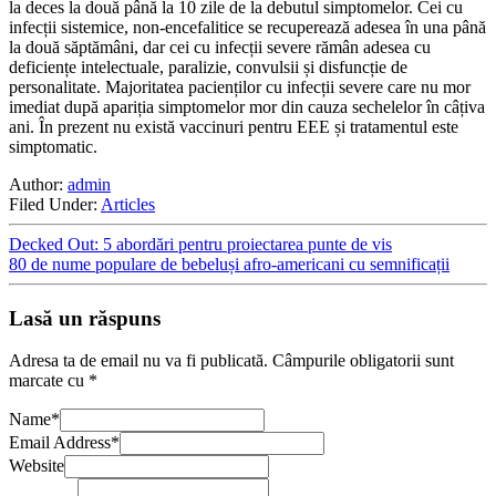
la deces la două până la 10 zile de la debutul simptomelor. Cei cu
infecții sistemice, non-encefalitice se recuperează adesea în una până
la două săptămâni, dar cei cu infecții severe rămân adesea cu
deficiențe intelectuale, paralizie, convulsii și disfuncție de
personalitate. Majoritatea pacienților cu infecții severe care nu mor
imediat după apariția simptomelor mor din cauza sechelelor în câțiva
ani. În prezent nu există vaccinuri pentru EEE și tratamentul este
simptomatic.
Author:
admin
Filed Under:
Articles
Decked Out: 5 abordări pentru proiectarea punte de vis
80 de nume populare de bebeluși afro-americani cu semnificații
Lasă un răspuns
Adresa ta de email nu va fi publicată.
Câmpurile obligatorii sunt
marcate cu
*
Name
*
Email Address
*
Website