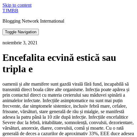
Skip to content
TJMBB
Blogging Network International
Toggle Navigation
noiembrie 3, 2021
Encefalita ecvină estică sau
tripla e
oamenii și alte mamifere sunt gazdă virală fără fund, incapabilă să
transmită direct boala către alte organisme. Infecția poate apărea și
prin contactul direct cu materia creierului sau măduvei spinării a
animalelor infectate. Infecțiile asimptomatice nu sunt mai puțin
frecvente, dar simptomele sistemice, inclusiv febră mare, cefalee,
frisoane, vărsături, stare generală de rău și mialgie, se manifestă
adesea la patru până la 10 zile după infecție. Infecțiile encefalitice
Severe duc la febră, iritabilitate, somnolență, convulsii, dezorientare,
vărsături, anorexie, diaree, convulsii, comă și moarte. Cu o rată
generală de deces a cazurilor de aproximativ 33%, EEE duce adesea