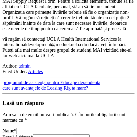
MAI Supply Request Form. Pentru a solicita elemente, trebuie să fie
afiliat cu UCLA facultate, personal, și/sau să fie un student.
Organizația care primește livrările trebuie să fie o organizație non-
profit. Vă rugăm să rețineți că cererile trebuie făcute cu cel puțin 2
săptămâni înainte de data la care sunt necesare livrările, deoarece
este nevoie de timp pentru ca cererea să fie aprobată și procesată.
vă rugăm să contactați UCLA Health International Services la
internationaldevelopment@mednet.ucla.edu
dacă aveți întrebări.
Puteți afla mai multe despre grupul de studenți MAI vizitând site-ul
lor web aici: mai la UCLA
Author:
admin
Filed Under:
Articles
programul de asistență pentru Educație dependentă
care sunt avantajele de Leasing Rig ta mare?
Lasă un răspuns
Adresa ta de email nu va fi publicată.
Câmpurile obligatorii sunt
marcate cu
*
Name
*