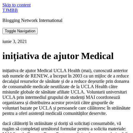
Skip to content
TJMBB
Blogging Network International
Toggle Navigation
iunie 3, 2021
inițiativa de ajutor Medical
inițiativa de ajutor Medical UCLA Health (mai), cunoscută anterior
sub numele de RENEW, a început în 2003 ca un mijloc de a reduce
decalajul resurselor de sănătate și de a reduce deșeurile prin donarea
de consumabile medicale neutilizate de la UCLA Health către
misiunile globale de sănătate afiliate UCLA. Voluntarii universitari
UCLA prin intermediul grupului de studenți MAI coordonează
organizarea și distribuirea acestor provizii către grupurile de
voluntari bazate pe UCLA și persoanele care călătoresc în străinătate
pentru a oferi asistență medicală comunităților deservite.
dacă călătoriți în străinătate și doriți să solicitați consumabile, vă
rugăm să completați următorul formular pentru a solicita materiale: