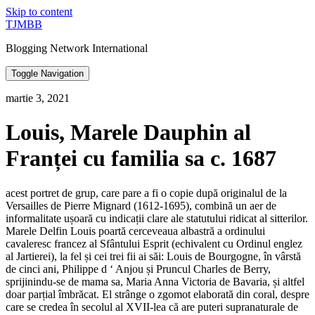
Skip to content
TJMBB
Blogging Network International
Toggle Navigation
martie 3, 2021
Louis, Marele Dauphin al
Franței cu familia sa c. 1687
acest portret de grup, care pare a fi o copie după originalul de la
Versailles de Pierre Mignard (1612-1695), combină un aer de
informalitate ușoară cu indicații clare ale statutului ridicat al sitterilor.
Marele Delfin Louis poartă cerceveaua albastră a ordinului
cavaleresc francez al Sfântului Esprit (echivalent cu Ordinul englez
al Jartierei), la fel și cei trei fii ai săi: Louis de Bourgogne, în vârstă
de cinci ani, Philippe d ‘ Anjou și Pruncul Charles de Berry,
sprijinindu-se de mama sa, Maria Anna Victoria de Bavaria, și altfel
doar parțial îmbrăcat. El strânge o zgomot elaborată din coral, despre
care se credea în secolul al XVII-lea că are puteri supranaturale de