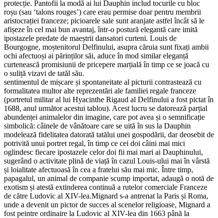
protecție. Pantofii la modă ai lui Dauphin includ tocurile cu bloc
roșu (sau ‘talons rouges’) care erau permise doar pentru membrii
aristocrației franceze; picioarele sale sunt aranjate astfel încât să le
afișeze în cel mai bun avantaj, într-o postură elegantă care imită
ipostazele predate de maeștrii dansatori curteni. Louis de
Bourgogne, moștenitorul Delfinului, asupra căruia sunt fixați ambii
ochi afectuoși ai părinților săi, aduce în mod similar eleganță
curtenească promisiunii de pricepere marțială în timp ce se joacă cu
o suliță vizavi de tatăl său.
sentimentul de mișcare și spontaneitate al picturii contrastează cu
formalitatea multor alte reprezentări ale familiei regale franceze
(portretul militar al lui Hyacinthe Rigaud al Delfinului a fost pictat în
1688, anul următor acestui tablou). Acest lucru se datorează parțial
abundenței animalelor din imagine, care pot avea și o semnificație
simbolică: câinele de vânătoare care se uită în sus la Dauphin
modelează fidelitatea datorată tatălui unei gospodării, dar deosebit de
potrivită unui portret regal, în timp ce cei doi câini mai mici
oglindesc fiecare ipostazele celor doi fii mai mari ai Dauphinului,
sugerând o activitate plină de viață în cazul Louis-ului mai în vârstă
și loialitate afectuoasă în cea a fratelui său mai mic. Între timp,
papagalul, un animal de companie scump importat, adaugă o notă de
exotism și atestă extinderea continuă a rutelor comerciale Franceze
de către Ludovic al XIV-lea.Mignard s-a antrenat la Paris și Roma,
unde a devenit un pictor de succes al scenelor religioase, Mignard a
fost peintre ordinaire la Ludovic al XIV-lea din 1663 până la