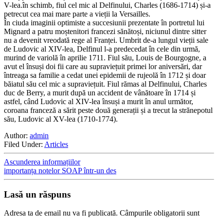
V-lea.în schimb, fiul cel mic al Delfinului, Charles (1686-1714) și-a
petrecut cea mai mare parte a vieții la Versailles.
În ciuda imaginii optimiste a succesiunii prezentate în portretul lui
Mignard a patru moștenitori francezi sănătoși, niciunul dintre sitter
nu a devenit vreodată rege al Franței. Umbrit de-a lungul vieții sale
de Ludovic al XIV-lea, Delfinul l-a predecedat în cele din urmă,
murind de variolă în aprilie 1711. Fiul său, Louis de Bourgogne, a
avut el însuși doi fii care au supraviețuit primei lor aniversări, dar
întreaga sa familie a cedat unei epidemii de rujeolă în 1712 și doar
băiatul său cel mic a supraviețuit. Fiul rămas al Delfinului, Charles
duc de Berry, a murit după un accident de vânătoare în 1714 și
astfel, când Ludovic al XIV-lea însuși a murit în anul următor,
coroana franceză a sărit peste două generații și a trecut la strănepotul
său, Ludovic al XV-lea (1710-1774).
Author:
admin
Filed Under:
Articles
Ascunderea informațiilor
importanța notelor SOAP într-un des
Lasă un răspuns
Adresa ta de email nu va fi publicată.
Câmpurile obligatorii sunt