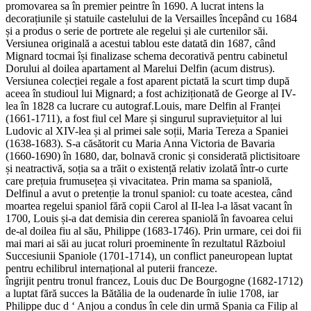
promovarea sa în premier peintre în 1690. A lucrat intens la
decorațiunile și statuile castelului de la Versailles începând cu 1684
și a produs o serie de portrete ale regelui și ale curtenilor săi.
Versiunea originală a acestui tablou este datată din 1687, când
Mignard tocmai își finalizase schema decorativă pentru cabinetul
Dorului al doilea apartament al Marelui Delfin (acum distrus).
Versiunea colecției regale a fost aparent pictată la scurt timp după
aceea în studioul lui Mignard; a fost achiziționată de George al IV-
lea în 1828 ca lucrare cu autograf.Louis, mare Delfin al Franței
(1661-1711), a fost fiul cel Mare și singurul supraviețuitor al lui
Ludovic al XIV-lea și al primei sale soții, Maria Tereza a Spaniei
(1638-1683). S-a căsătorit cu Maria Anna Victoria de Bavaria
(1660-1690) în 1680, dar, bolnavă cronic și considerată plictisitoare
și neatractivă, soția sa a trăit o existență relativ izolată într-o curte
care prețuia frumusețea și vivacitatea. Prin mama sa spaniolă,
Delfinul a avut o pretenție la tronul spaniol: cu toate acestea, când
moartea regelui spaniol fără copii Carol al II-lea l-a lăsat vacant în
1700, Louis și-a dat demisia din cererea spaniolă în favoarea celui
de-al doilea fiu al său, Philippe (1683-1746). Prin urmare, cei doi fii
mai mari ai săi au jucat roluri proeminente în rezultatul Războiul
Succesiunii Spaniole (1701-1714), un conflict paneuropean luptat
pentru echilibrul internațional al puterii franceze.
îngrijit pentru tronul francez, Louis duc De Bourgogne (1682-1712)
a luptat fără succes la Bătălia de la oudenarde în iulie 1708, iar
Philippe duc d ‘ Anjou a condus în cele din urmă Spania ca Filip al