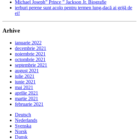
Michael Joseph” Prince ” Jackson Jr. Biografie
ierburi perene sunt acolo pentru termen lung-dacă ai grijă de
ei!
Arhive
ianuarie 2022
decembrie 2021
noiembrie 2021
octombrie 2021
septembrie 2021
august 2021
iulie 2021
iunie 2021
mai 2021
aprilie 2021
martie 2021
februarie 2021
Deutsch
Nederlands
Svenska
Norsk
Dansk