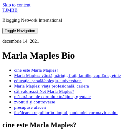
Skip to content
TJMBB
Blogging Network International
Toggle Navigation
decembrie 14, 2021
Marla Maples Bio
cine este Marla Maples?
Marla Maples: vârstă, părinți, frați, familie, copilărie, etnie
educație: școală/colegiu, universitate
Marla Maples: viața profesională, cariera
cât valorează Net Marla Maples?
măsurători ale corpului: înălțime, greutate
zvonuri și controverse
presupuse afaceri
încălcarea regulilor în timpul pandemiei coronavirusului
cine este Marla Maples?