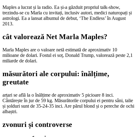
Maples a lucrat și la radio. Ea și-a găzduit propriul talk-show,
trezindu-se cu Marla cu invitați, inclusiv autori, medici naturopați și
astrologi. Ea a lansat albumul de debut, ‘The Endless’ în August
2013.
cât valorează Net Marla Maples?
Marla Maples are o valoare netă estimată de aproximativ 10
milioane de dolari. Fostul ei soț, Donald Trump, valorează peste 2,1
miliarde de dolari.
măsurători ale corpului: înălțime,
greutate
arțari se află la o înălțime de aproximativ 5 picioare 8 inci.
Cântărește în jur de 59 kg. Măsurătorile corpului ei pentru sâni, talie
și șolduri sunt de 35-24-35 inci. Are părul blond și o pereche de ochi
albaștri.
zvonuri și controverse