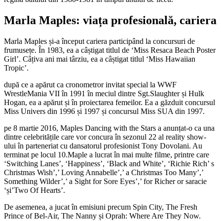
Marla Maples: viața profesională, cariera
Marla Maples și-a început cariera participând la concursuri de
frumusețe. În 1983, ea a câștigat titlul de ‘Miss Resaca Beach Poster
Girl’. Câțiva ani mai târziu, ea a câștigat titlul ‘Miss Hawaiian
Tropic’.
după ce a apărut ca cronometror invitat special la WWF
WrestleMania VII în 1991 în meciul dintre Sgt.Slaughter și Hulk
Hogan, ea a apărut și în proiectarea femeilor. Ea a găzduit concursul
Miss Univers din 1996 și 1997 și concursul Miss SUA din 1997.
pe 8 martie 2016, Maples Dancing with the Stars a anunțat-o ca una
dintre celebritățile care vor concura în sezonul 22 al reality show-
ului în parteneriat cu dansatorul profesionist Tony Dovolani. Au
terminat pe locul 10.Maple a lucrat în mai multe filme, printre care
‘Switching Lanes’, ‘Happiness’, ‘Black and White’, ‘Richie Rich’ s
Christmas Wish’,’ Loving Annabelle’,’ a Christmas Too Many’,’
Something Wilder’,’ a Sight for Sore Eyes’,’ for Richer or saracie
‘și’Two Of Hearts’.
De asemenea, a jucat în emisiuni precum Spin City, The Fresh
Prince of Bel-Air, The Nanny și Oprah: Where Are They Now.