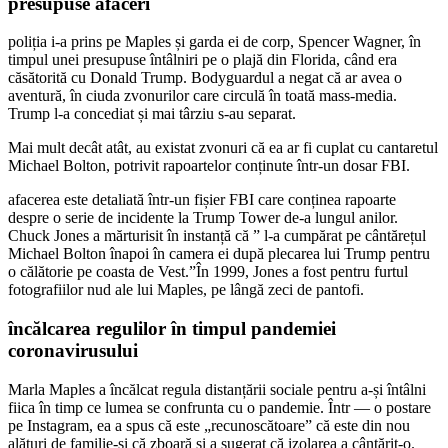
presupuse afaceri
poliția i-a prins pe Maples și garda ei de corp, Spencer Wagner, în
timpul unei presupuse întâlniri pe o plajă din Florida, când era
căsătorită cu Donald Trump. Bodyguardul a negat că ar avea o
aventură, în ciuda zvonurilor care circulă în toată mass-media.
Trump l-a concediat și mai târziu s-au separat.
Mai mult decât atât, au existat zvonuri că ea ar fi cuplat cu cantaretul
Michael Bolton, potrivit rapoartelor conținute într-un dosar FBI.
afacerea este detaliată într-un fișier FBI care conținea rapoarte
despre o serie de incidente la Trump Tower de-a lungul anilor.
Chuck Jones a mărturisit în instanță că ” l-a cumpărat pe cântărețul
Michael Bolton înapoi în camera ei după plecarea lui Trump pentru
o călătorie pe coasta de Vest.”În 1999, Jones a fost pentru furtul
fotografiilor nud ale lui Maples, pe lângă zeci de pantofi.
încălcarea regulilor în timpul pandemiei
coronavirusului
Marla Maples a încălcat regula distanțării sociale pentru a-și întâlni
fiica în timp ce lumea se confrunta cu o pandemie. Într — o postare
pe Instagram, ea a spus că este „recunoscătoare” că este din nou
alături de familie-și că zboară și a sugerat că izolarea a cântărit-o.