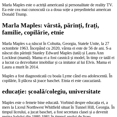
Marla Maples este o actriță americană și personalitate de reality TV.
Ea este cea mai cunoscută ca a doua soție a președintelui american
Donald Trump.
Marla Maples: vârstă, părinți, frați,
familie, copilărie, etnie
Marla Maples s-a născut în Cohutta, Georgia, Statele Unite, la 27
octombrie 1963. Începând cu 2020, vârsta ei este de 56 de ani. S-a
născut din părinții Stanley Edward Maples (tată) și Laura Ann
Lockleat (mamă). Mama ei a fost casnică și model, în timp ce tatăl ei
a lucrat ca dezvoltator imobiliar și ca imitator al lui Elvis. Mama ei
Laura a murit în 2014.
Maples a fost diagnosticată cu boala Lyme când era adolescentă. În
copilărie, îi plăcea să joace baschet. Etnia ei este caucaziană.
educație: școală/colegiu, universitate
Maples este o femeie bine educată. Vorbind despre educația ei, a
mers la Liceul Northwest Whitfield situat în Tunnel Hill, Georgia. În
timpul liceului, a jucat baschet, a fost secretara clasei și a devenit
regina balului din 1980-1981 în timpul anului de liceu.