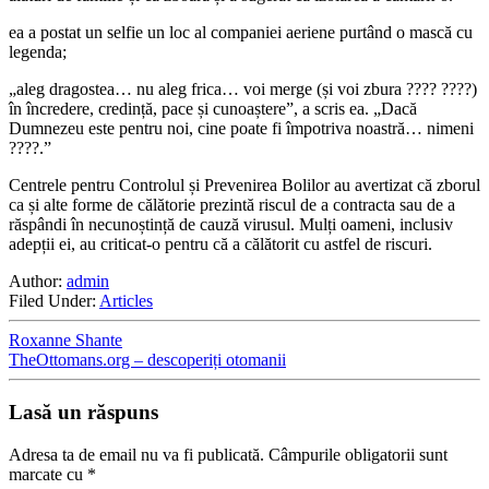
ea a postat un selfie un loc al companiei aeriene purtând o mască cu
legenda;
„aleg dragostea… nu aleg frica… voi merge (și voi zbura ???? ????)
în încredere, credință, pace și cunoaștere”, a scris ea. „Dacă
Dumnezeu este pentru noi, cine poate fi împotriva noastră… nimeni
????.”
Centrele pentru Controlul și Prevenirea Bolilor au avertizat că zborul
ca și alte forme de călătorie prezintă riscul de a contracta sau de a
răspândi în necunoștință de cauză virusul. Mulți oameni, inclusiv
adepții ei, au criticat-o pentru că a călătorit cu astfel de riscuri.
Author:
admin
Filed Under:
Articles
Roxanne Shante
TheOttomans.org – descoperiți otomanii
Lasă un răspuns
Adresa ta de email nu va fi publicată.
Câmpurile obligatorii sunt
marcate cu
*