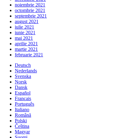
noiembrie 2021
octombrie 2021
septembrie 2021
august 2021
iulie 2021
iunie 2021
mai 2021
aprilie 2021
martie 2021
februarie 2021
Deutsch
Nederlands
Svenska
Norsk
Dansk
Español
Français
Português
Italiano
Română
Polski
Čeština
Magyar
Suomi