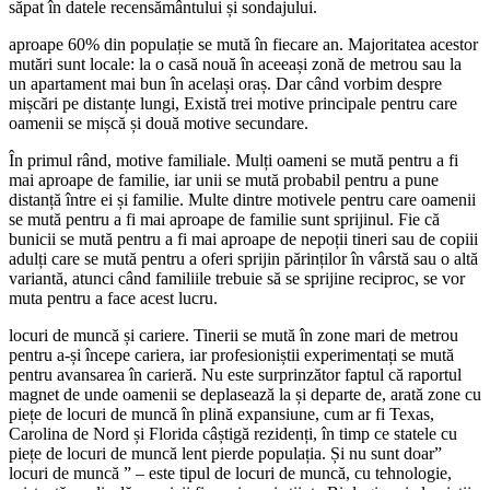
săpat în datele recensământului și sondajului.
aproape 60% din populație se mută în fiecare an. Majoritatea acestor
mutări sunt locale: la o casă nouă în aceeași zonă de metrou sau la
un apartament mai bun în același oraș. Dar când vorbim despre
mișcări pe distanțe lungi, Există trei motive principale pentru care
oamenii se mișcă și două motive secundare.
În primul rând, motive familiale. Mulți oameni se mută pentru a fi
mai aproape de familie, iar unii se mută probabil pentru a pune
distanță între ei și familie. Multe dintre motivele pentru care oamenii
se mută pentru a fi mai aproape de familie sunt sprijinul. Fie că
bunicii se mută pentru a fi mai aproape de nepoții tineri sau de copiii
adulți care se mută pentru a oferi sprijin părinților în vârstă sau o altă
variantă, atunci când familiile trebuie să se sprijine reciproc, se vor
muta pentru a face acest lucru.
locuri de muncă și cariere. Tinerii se mută în zone mari de metrou
pentru a-și începe cariera, iar profesioniștii experimentați se mută
pentru avansarea în carieră. Nu este surprinzător faptul că raportul
magnet de unde oamenii se deplasează la și departe de, arată zone cu
piețe de locuri de muncă în plină expansiune, cum ar fi Texas,
Carolina de Nord și Florida câștigă rezidenți, în timp ce statele cu
piețe de locuri de muncă lent pierde populația. Și nu sunt doar”
locuri de muncă ” – este tipul de locuri de muncă, cu tehnologie,