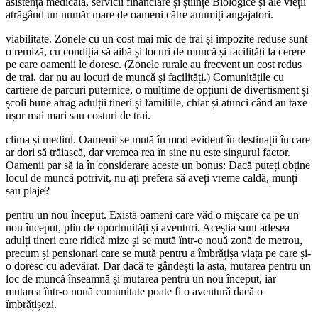
asistență medicală, servicii financiare și științe Biologice și ale vieții
atrăgând un număr mare de oameni către anumiți angajatori.
viabilitate. Zonele cu un cost mai mic de trai și impozite reduse sunt
o remiză, cu condiția să aibă și locuri de muncă și facilități la cerere
pe care oamenii le doresc. (Zonele rurale au frecvent un cost redus
de trai, dar nu au locuri de muncă și facilități.) Comunitățile cu
cartiere de parcuri puternice, o mulțime de opțiuni de divertisment și
școli bune atrag adulții tineri și familiile, chiar și atunci când au taxe
ușor mai mari sau costuri de trai.
clima și mediul. Oamenii se mută în mod evident în destinații în care
ar dori să trăiască, dar vremea rea în sine nu este singurul factor.
Oamenii par să ia în considerare aceste un bonus: Dacă puteți obține
locul de muncă potrivit, nu ați prefera să aveți vreme caldă, munți
sau plaje?
pentru un nou început. Există oameni care văd o mișcare ca pe un
nou început, plin de oportunități și aventuri. Aceștia sunt adesea
adulți tineri care ridică mize și se mută într-o nouă zonă de metrou,
precum și pensionari care se mută pentru a îmbrățișa viața pe care și-
o doresc cu adevărat. Dar dacă te gândești la asta, mutarea pentru un
loc de muncă înseamnă și mutarea pentru un nou început, iar
mutarea într-o nouă comunitate poate fi o aventură dacă o
îmbrățișezi.