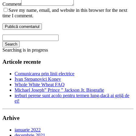
Comment
Save my name, email, and website in this browser for the next
time I comment.
Search
Searching is in progress
Articole recente
Comunicarea prin linii electrice
Ivan Stepanovici Konev
Whole White Wheat FAQ
Michael Joseph” Prince ” Jackson Jr. Biografie
ierburi perene sunt acolo pentru termen lung-dacă ai grijă de
ei!
Arhive
ianuarie 2022
decembrie 2021