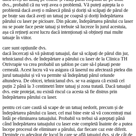
dvs., probabil că nu veți avea o problemă. Vă puteți aștepta la o
problemă dacă aveți o mânecă plină și doriți să scăpați de părul de
pe brațe sau dacă aveți un tatuaj pe coapsă și doriți îndepărtarea
părului cu laser pe picioare. Din păcate, îndepărtarea părului cu laser
nu se poate face peste tatuaj și trebuie să lucreze în jurul acestuia,
așa că rețineți acest lucru dacă intenționați să obțineți mai multe
tatuaje în viitor.
care sunt opțiunile dvs.
dacă încercați să vă păstrați tatuajul, dar să scăpați de părul din jur,
tehnicianul dvs. de îndepărtare a părului cu laser de la Clinica TH
Otrivrapie va crea probabil un șablon pe care să-l plasați peste
cerneală. Acest lucru vă va asigura că laserul nu afectează pielea din
jurul tatuajului și vă va permite să îndepărtați părul oriunde
altundeva. De obicei, tehnicianul dvs. se va asigura că există cel
puțin 2 până la 3 centimetri între tatuaj și zona tratată. Dacă tatuajul
dvs. este protejat, nu există riscul ca acesta să fie distrus prin
îndepărtarea părului cu laser.
pentru cei care caută să scape de un tatuaj nedorit, precum și de
îndepărtarea părului cu laser, cel mai bine este să vă concentrați mai
întâi pe eliminarea tatuajului. Probabil va trebui să așteptați până
când îndepărtarea tatuajului cu laser este completă înainte de a putea
începe procesul de eliminare a părului, dar fiecare caz este diferit.
Depinde cu adevărat de locul în care se află tatuajul dvs. și de cât de