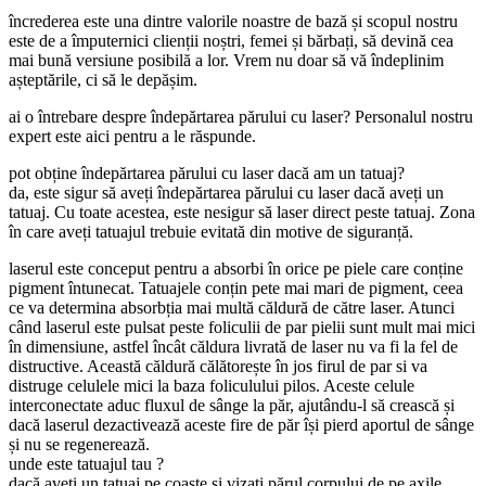
încrederea este una dintre valorile noastre de bază și scopul nostru
este de a împuternici clienții noștri, femei și bărbați, să devină cea
mai bună versiune posibilă a lor. Vrem nu doar să vă îndeplinim
așteptările, ci să le depășim.
ai o întrebare despre îndepărtarea părului cu laser? Personalul nostru
expert este aici pentru a le răspunde.
pot obține îndepărtarea părului cu laser dacă am un tatuaj?
da, este sigur să aveți îndepărtarea părului cu laser dacă aveți un
tatuaj. Cu toate acestea, este nesigur să laser direct peste tatuaj. Zona
în care aveți tatuajul trebuie evitată din motive de siguranță.
laserul este conceput pentru a absorbi în orice pe piele care conține
pigment întunecat. Tatuajele conțin pete mai mari de pigment, ceea
ce va determina absorbția mai multă căldură de către laser. Atunci
când laserul este pulsat peste foliculii de par pielii sunt mult mai mici
în dimensiune, astfel încât căldura livrată de laser nu va fi la fel de
distructive. Această căldură călătorește în jos firul de par si va
distruge celulele mici la baza foliculului pilos. Aceste celule
interconectate aduc fluxul de sânge la păr, ajutându-l să crească și
dacă laserul dezactivează aceste fire de păr își pierd aportul de sânge
și nu se regenerează.
unde este tatuajul tau ?
dacă aveți un tatuaj pe coaste și vizați părul corpului de pe axile